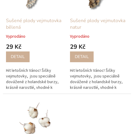
p
r
o
d
Sušené plody vejmutovka
Sušené plody vejmutovka
u
bělená
natur
k
Vyprodáno
Vyprodáno
t
29 Kč
29 Kč
ů
DETAIL
DETAIL
Hit letošních Vánoc! Šišky
Hit letošních Vánoc! Šišky
vejmutovky, jsou speciálně
vejmutovky, jsou speciálně
dovážené z holandské burzy,
dovážené z holandské burzy,
krásně narostlé, vhodné k
krásně narostlé, vhodné k
dalšímu dekorování.
dalšímu dekorování.