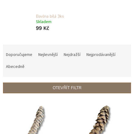
Bavlna bílá 3ks
Skladem
99 Kč
Ř
a
Doporučujeme
Nejlevnější
Nejdražší
Nejprodávanější
z
e
Abecedně
n
í
p
OTEVŘÍT FILTR
r
o
V
d
ý
u
p
k
i
t
s
ů