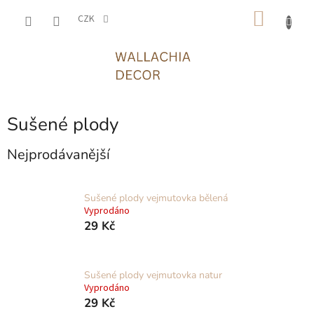
Přejít
NÁKU
na
CZK
obsah
KOŠÍK
Sušené plody
Nejprodávanější
Sušené plody vejmutovka bělená
Vyprodáno
29 Kč
Sušené plody vejmutovka natur
Vyprodáno
29 Kč