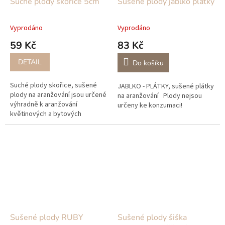
Suché plody skořice 5cm
Sušené plody jablko plátky
Vyprodáno
Vyprodáno
59 Kč
83 Kč
DETAIL
Do košíku
Suché plody skořice, sušené
JABLKO - PLÁTKY, sušené plátky
plody na aranžování jsou určené
na aranžování Plody nejsou
výhradně k aranžování
určeny ke konzumaci!
květinových a bytových
dekorací Plody nejsou určeny
ke konzumaci!
Sušené plody RUBY
Sušené plody šiška