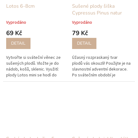
Lotos 6-8cm
Sušené plody šiška
Cypressus Pinus natur
Vyprodáno
Vyprodáno
69 Kč
79 Kč
DETAIL
DETAIL
Vytvořte si sváteční věnec ze
Úžasný rozpraskaný tvar
sušených plodů. Vložte je do
plodů vás okouzlí! Použijte je na
nádob, košů, sklenic. Využití:
slavnostní adventní dekorace.
plody Lotos mini se hodí do
Po svátečním období je
různých přírodních
vyměňte do zimních mrazivých
vazeb (věnců, košů, girland, aj.)
dekorací, protože v kombinaci
nebo...
s...