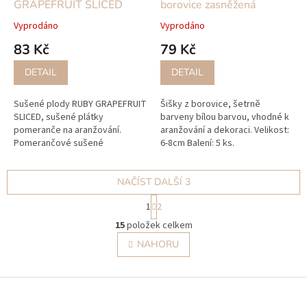
GRAPEFRUIT SLICED
borovice zasněžená
Vyprodáno
Vyprodáno
83 Kč
79 Kč
DETAIL
DETAIL
Sušené plody RUBY GRAPEFRUIT
Šišky z borovice, šetrně
SLICED, sušené plátky
barveny bílou barvou, vhodné k
pomeranče na aranžování.
aranžování a dekoraci. Velikost:
Pomerančové sušené
6-8cm Balení: 5 ks.
plátky, které si zachovávají
ještě dlouho svoji typickou
pomerančovou vůni a...
NAČÍST DALŠÍ 3
S
1
2
t
O
r
15
položek celkem
v
á
l
NAHORU
n
á
k
o
d
v
Z
a
á
c
á
n