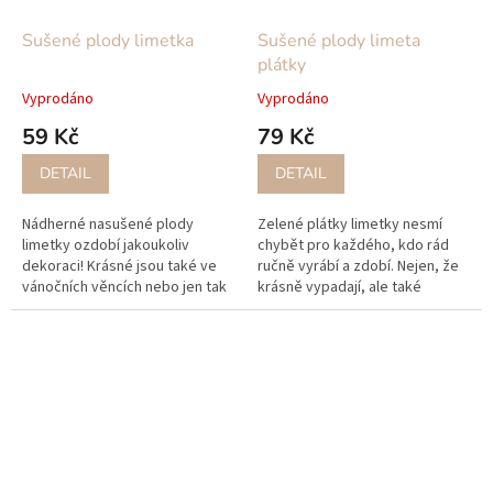
Sušené plody limetka
Sušené plody limeta
plátky
Vyprodáno
Vyprodáno
59 Kč
79 Kč
DETAIL
DETAIL
Nádherné nasušené plody
Zelené plátky limetky nesmí
limetky ozdobí jakoukoliv
chybět pro každého, kdo rád
dekoraci! Krásné jsou také ve
ručně vyrábí a zdobí. Nejen, že
vánočních věncích nebo jen tak
krásně vypadají, ale také
položené v míse!
nádherně voní a dají se použít
na různé způsoby. Plátky
limetky...