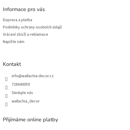
í
p
í
p
a
Informace pro vás
r
t
v
Doprava a platba
í
k
Podmínky ochrany osobních údajů
y
v
Vrácení zboží a reklamace
ý
Napište nám
p
i
s
u
Kontakt
info
@
wallachia-decor.cz
728640050
Sledujte nás
wallachia_decor
Přijímáme online platby