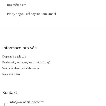
Rozměr: 5 cm
Plody nejsou určeny ke konzumaci!
Z
á
p
a
Informace pro vás
t
Doprava a platba
í
Podmínky ochrany osobních údajů
Vrácení zboží a reklamace
Napište nám
Kontakt
info
@
wallachia-decor.cz