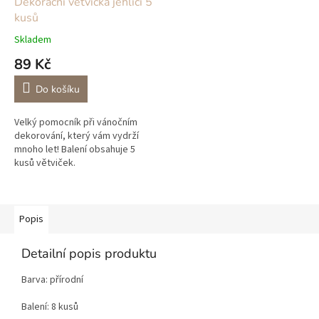
Dekorační větvička jehličí 5
kusů
Skladem
89 Kč
Do košíku
Velký pomocník při vánočním
dekorování, který vám vydrží
mnoho let! Balení obsahuje 5
kusů větviček.
Popis
Detailní popis produktu
Barva: přírodní
Balení: 8 kusů