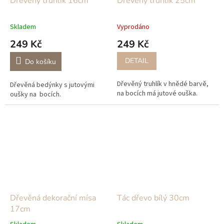
Dřevěný truhlík 16cm
Dřevěný truhlík 25cm
Skladem
Vyprodáno
249 Kč
249 Kč
DETAIL
Do košíku
Dřevěný truhlík v hnědé barvě,
Dřevěná bedýnky s jutovými
na bocích má jutové ouška.
oušky na bocích.
Dřevěná dekorační mísa
Tác dřevo bílý 30cm
17cm