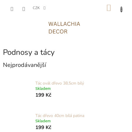
Přejít
NÁKU
na
CZK
obsah
KOŠÍK
Podnosy a tácy
Nejprodávanější
Tác ovál dřevo 38,5cm bílý
Skladem
199 Kč
Tác dřevo 40cm bílá patina
Skladem
199 Kč