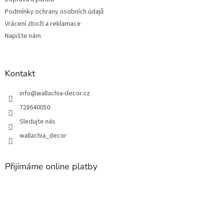
í
k
Podmínky ochrany osobních údajů
y
v
Vrácení zboží a reklamace
ý
Napište nám
p
i
s
u
Kontakt
info
@
wallachia-decor.cz
728640050
Sledujte nás
wallachia_decor
Přijímáme online platby