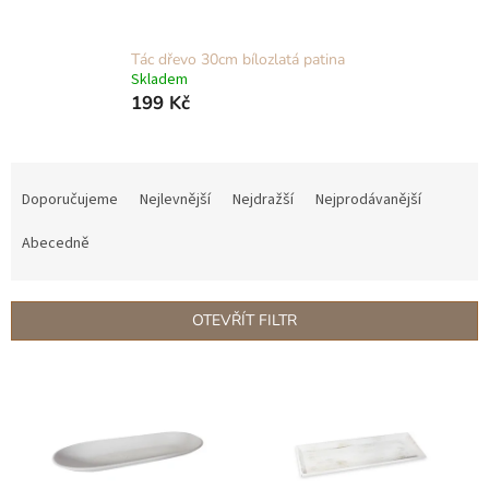
Tác dřevo 30cm bílozlatá patina
Skladem
199 Kč
Ř
a
Doporučujeme
Nejlevnější
Nejdražší
Nejprodávanější
z
e
Abecedně
n
í
p
OTEVŘÍT FILTR
r
o
V
d
ý
u
p
k
i
t
s
ů