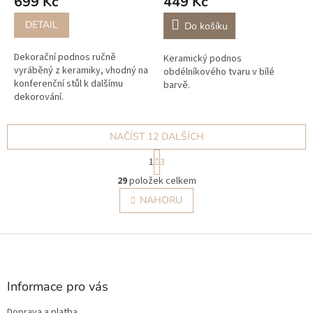
699 Kč
449 Kč
DETAIL
Do košíku
Dekorační podnos ručně
Keramický podnos
vyráběný z keramiky, vhodný na
obdélníkového tvaru v bílé
konferenční stůl k dalšímu
barvě.
dekorování.
NAČÍST 12 DALŠÍCH
S
1
3
t
O
r
29
položek celkem
v
á
l
NAHORU
n
á
k
o
d
v
Z
a
á
c
á
n
í
p
í
p
a
Informace pro vás
r
t
v
Doprava a platba