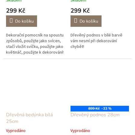
Skladem
Skladem
299 Kč
299 Kč
Do košíku
Do košíku
Dekorační pomocník na spoustu
Dřevěný podnos v bílé barvě
způsobů, použijte jako svícen,
vám nesmí při dekorování
stačí vložit svíčku, použijte jako
chybět!
květináč, použijte k dekorování!
Skvělý přírodní pomocník!
899 Kč
–33 %
Dřevěná bedýnka bílá
Dřevěný podnos 28cm
25cm
Vyprodáno
Vyprodáno