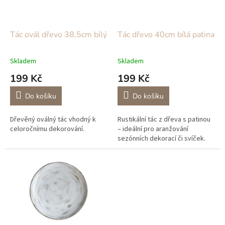
p
r
o
d
Tác ovál dřevo 38,5cm bílý
Tác dřevo 40cm bílá patina
u
k
Skladem
Skladem
t
199 Kč
199 Kč
ů
Do košíku
Do košíku
Dřevěný oválný tác vhodný k
Rustikální tác z dřeva s patinou
celoročnímu dekorování.
– ideální pro aranžování
sezónních dekorací či svíček.