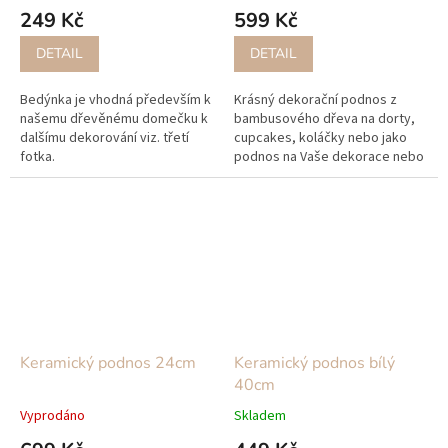
249 Kč
599 Kč
DETAIL
DETAIL
Bedýnka je vhodná především k
Krásný dekorační podnos z
našemu dřevěnému domečku k
bambusového dřeva na dorty,
dalšímu dekorování viz. třetí
cupcakes, koláčky nebo jako
fotka.
podnos na Vaše dekorace nebo
svíčky!
Keramický podnos 24cm
Keramický podnos bílý
40cm
Vyprodáno
Skladem