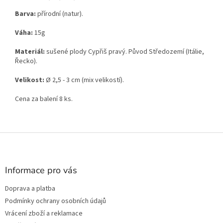
Barva:
přírodní (natur).
Váha:
15g
Materiál:
sušené plody Cypřiš pravý. Původ Středozemí (Itálie,
Řecko).
Velikost:
Ø 2
,5 - 3 cm (mix velikostí).
Cena za balení 8 ks.
Z
á
p
a
Informace pro vás
t
Doprava a platba
í
Podmínky ochrany osobních údajů
Vrácení zboží a reklamace