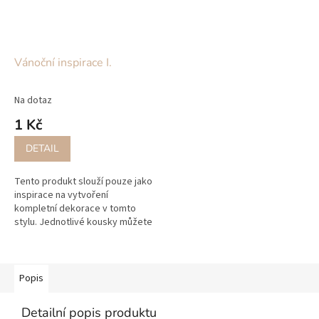
Vánoční inspirace I.
Na dotaz
1 Kč
DETAIL
Tento produkt slouží pouze jako
inspirace na vytvoření
kompletní dekorace v tomto
stylu. Jednotlivé kousky můžete
zakoupit na našem e-
shopu www.wallachia-
decor.cz níže máte...
Popis
Detailní popis produktu