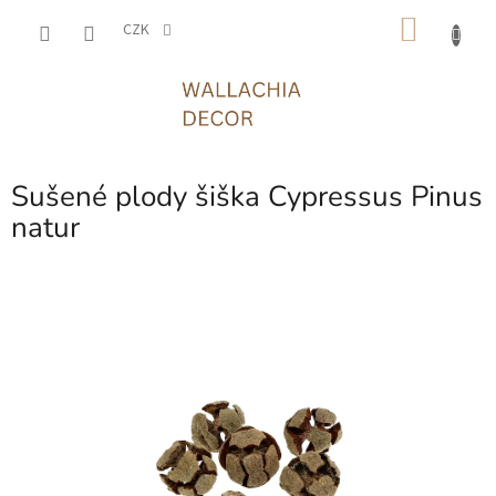
Přejít
NÁKU
na
CZK
obsah
KOŠÍK
Sušené plody šiška Cypressus Pinus
natur