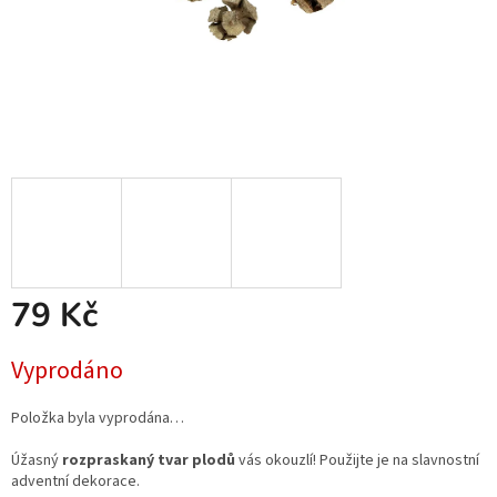
79 Kč
Měrná
Vyprodáno
cena:
Položka byla vyprodána…
Úžasný
rozpraskaný tvar plodů
vás okouzlí! Použijte je na slavnostní
adventní dekorace.