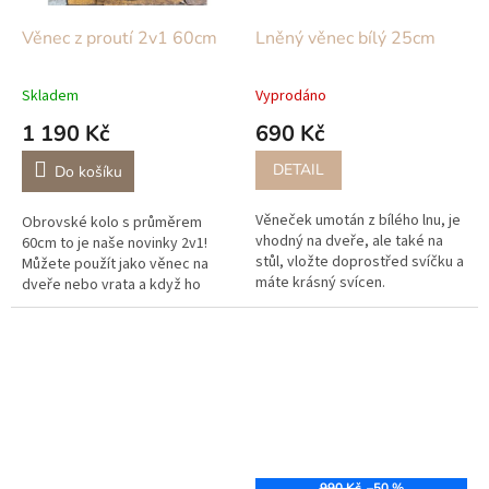
Věnec z proutí 2v1 60cm
Lněný věnec bílý 25cm
Skladem
Vyprodáno
1 190 Kč
690 Kč
DETAIL
Do košíku
Věneček umotán z bílého lnu, je
Obrovské kolo s průměrem
vhodný na dveře, ale také na
60cm to je naše novinky 2v1!
stůl, vložte doprostřed svíčku a
Můžete použít jako věnec na
máte krásný svícen.
dveře nebo vrata a když ho
otočíte z druhé strany je zde
prostor na vyplnění, můžete
zde...
990 Kč
–50 %