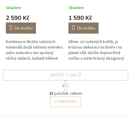
M
A
Skladem
Skladem
2 590 Kč
1 590 Kč
Do košíku
Do košíku
Kombinace těchto sušených
Věnec ze sušených květů, je
materiálů dodá Vašemu interiéru
krásnou dekorací na dveře i na
nebo exteriéru ten správný
jídelní stůl. Vložte doprostřed
něžný nádech, bohaté bělené
svíčku a máte krásný designový
kvítky dodávají věnečku ten
svícen. Přírodní dekorace ze
správný jemný odstín, byl
sušiny v jemných...
použit...
NAČÍST 1 DALŠÍ
S
1
2
t
O
r
13
položek celkem
v
á
l
NAHORU
n
á
k
o
d
v
Z
a
á
c
á
n
í