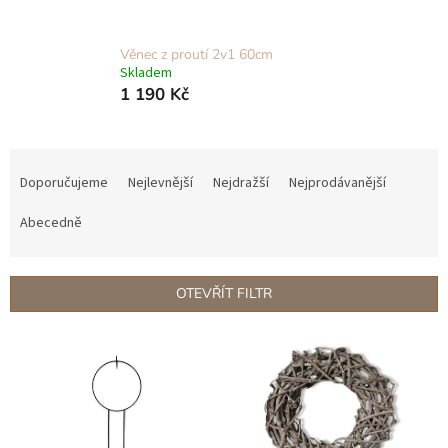
Věnec z proutí 2v1 60cm
Skladem
1 190 Kč
Ř
a
Doporučujeme
Nejlevnější
Nejdražší
Nejprodávanější
z
e
Abecedně
n
í
p
OTEVŘÍT FILTR
r
o
V
d
ý
u
p
k
i
t
s
ů