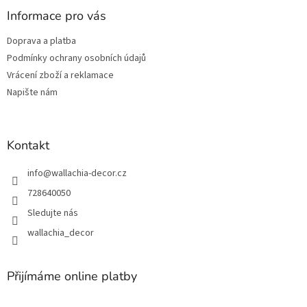
p
í
p
a
Informace pro vás
r
t
v
Doprava a platba
í
k
Podmínky ochrany osobních údajů
y
v
Vrácení zboží a reklamace
ý
Napište nám
p
i
s
u
Kontakt
info
@
wallachia-decor.cz
728640050
Sledujte nás
wallachia_decor
Přijímáme online platby