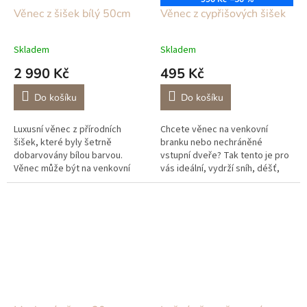
Věnec z šišek bílý 50cm
Věnec z cypřišových šišek
Skladem
Skladem
2 990 Kč
495 Kč
Do košíku
Do košíku
Luxusní věnec z přírodních
Chcete věnec na venkovní
šišek, které byly šetrně
branku nebo nechráněné
dobarvovány bílou barvou.
vstupní dveře? Tak tento je pro
Věnec může být na venkovní
vás ideální, vydrží sníh, déšť,
brance nebo nechráněných
sluníčko a nic se mu nestane!
vstupních dveřích, nic se mu
nestane, nevadí mu...