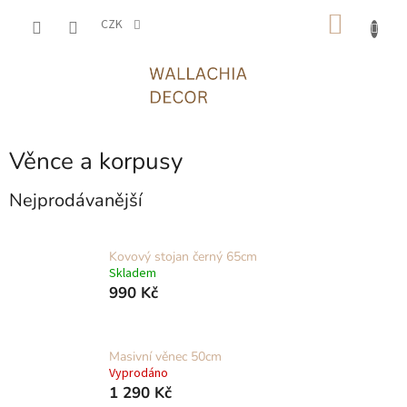
Přejít
NÁKU
na
CZK
obsah
KOŠÍK
Věnce a korpusy
Nejprodávanější
Kovový stojan černý 65cm
Skladem
990 Kč
Masivní věnec 50cm
Vyprodáno
1 290 Kč