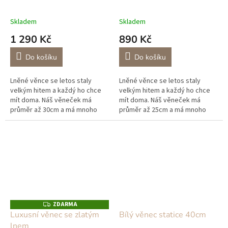
Skladem
Skladem
1 290 Kč
890 Kč
Do košíku
Do košíku
Lněné věnce se letos staly
Lněné věnce se letos staly
velkým hitem a každý ho chce
velkým hitem a každý ho chce
mít doma. Náš věneček má
mít doma. Náš věneček má
průměr až 30cm a má mnoho
průměr až 25cm a má mnoho
využití, můžete ho zavěsit,
využití, můžete ho zavěsit,
položit na poličku, dát
položit na poličku, dát
doprostřed svíčku...
doprostřed svíčku...
ZDARMA
Z
D
Luxusní věnec se zlatým
Bílý věnec statice 40cm
A
lnem
R