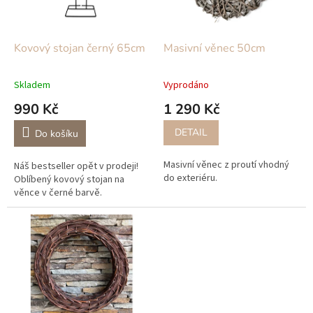
p
r
o
d
Kovový stojan černý 65cm
Masivní věnec 50cm
u
k
Skladem
Vyprodáno
t
990 Kč
1 290 Kč
ů
DETAIL
Do košíku
Masivní věnec z proutí vhodný
Náš bestseller opět v prodeji!
do exteriéru.
Oblíbený kovový stojan na
věnce v černé barvě.