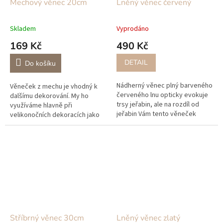
Mechový věnec 20cm
Lněný věnec červený
Skladem
Vyprodáno
169 Kč
490 Kč
DETAIL
Do košíku
Nádherný věnec plný barveného
Věneček z mechu je vhodný k
červeného lnu opticky evokuje
dalšímu dekorování. My ho
trsy jeřabin, ale na rozdíl od
využíváme hlavně při
jeřabin Vám tento věneček
velikonočních dekoracích jako
vydrží o pár let déle. Vypadá
hnízdo pro ptáčka nebo vajíčka,
krásně na stole jako svícen...
dále na podzim jako podestýlka
pro naše...
Stříbrný věnec 30cm
Lněný věnec zlatý