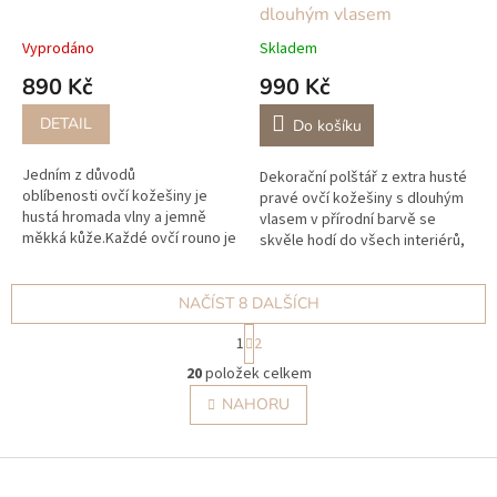
dlouhým vlasem
Vyprodáno
Skladem
890 Kč
990 Kč
DETAIL
Do košíku
Jedním z důvodů
Dekorační polštář z extra husté
oblíbenosti ovčí kožešiny je
pravé ovčí kožešiny s dlouhým
hustá hromada vlny a jemně
vlasem v přírodní barvě se
měkká kůže.Každé ovčí rouno je
skvěle hodí do všech interiérů,
přirozeně obarvené, takže
jak na chalupu tak do moderního
žádné dvě ovčí kůže nejsou
skandinávského stylu, je...
zcela stejné.Ovčí...
NAČÍST 8 DALŠÍCH
S
1
2
t
O
r
20
položek celkem
v
á
l
NAHORU
n
á
k
o
d
v
Z
a
á
c
á