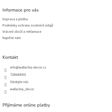
n
í
p
í
p
a
Informace pro vás
r
t
v
Doprava a platba
í
k
Podmínky ochrany osobních údajů
y
v
Vrácení zboží a reklamace
ý
Napište nám
p
i
s
u
Kontakt
info
@
wallachia-decor.cz
728640050
Sledujte nás
wallachia_decor
Přijímáme online platby