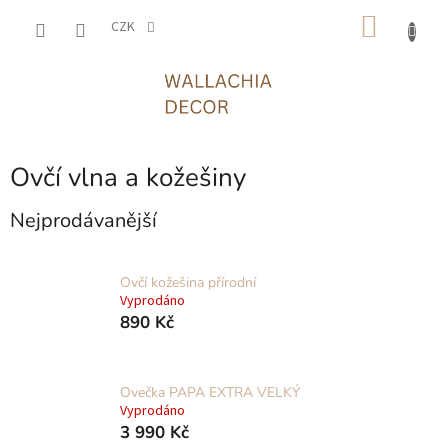
Přejít
NÁKU
na
CZK
obsah
KOŠÍK
Ovčí vlna a kožešiny
Nejprodávanější
Ovčí kožešina přírodní
Vyprodáno
890 Kč
Ovečka PAPA EXTRA VELKÝ
Vyprodáno
3 990 Kč