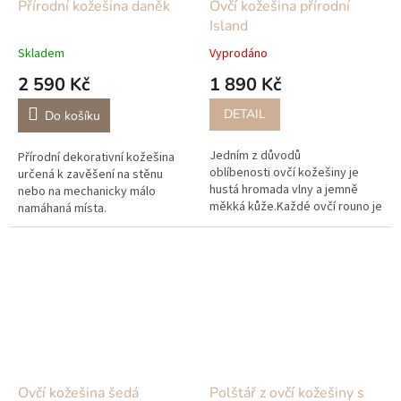
Přírodní kožešina daněk
Ovčí kožešina přírodní
Island
Skladem
Vyprodáno
2 590 Kč
1 890 Kč
DETAIL
Do košíku
Jedním z důvodů
Přírodní dekorativní kožešina
oblíbenosti ovčí kožešiny je
určená k zavěšení na stěnu
hustá hromada vlny a jemně
nebo na mechanicky málo
měkká kůže.Každé ovčí rouno je
namáhaná místa.
přirozeně obarvené, takže
žádné dvě ovčí kůže nejsou
zcela stejné.Ovčí...
Ovčí kožešina šedá
Polštář z ovčí kožešiny s