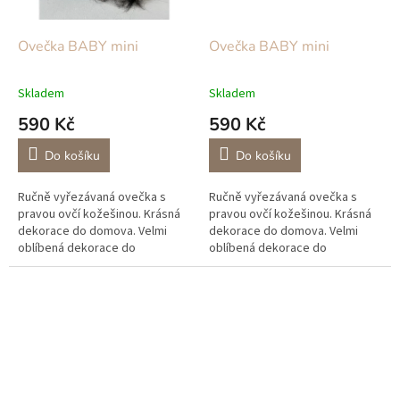
Ovečka BABY mini
Ovečka BABY mini
Skladem
Skladem
590 Kč
590 Kč
Do košíku
Do košíku
Ručně vyřezávaná ovečka s
Ručně vyřezávaná ovečka s
pravou ovčí kožešinou. Krásná
pravou ovčí kožešinou. Krásná
dekorace do domova. Velmi
dekorace do domova. Velmi
oblíbená dekorace do
oblíbená dekorace do
restaurací, hospod a
restaurací, hospod a
chalup. Díky nim vyladíte Váš
chalup. Díky nim vyladíte Váš
interiér k...
interiér k...