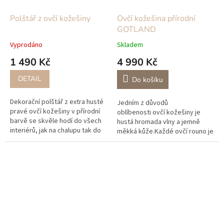
Polštář z ovčí kožešiny
Ovčí kožešina přírodní
GOTLAND
Vyprodáno
Skladem
1 490 Kč
4 990 Kč
DETAIL
Do košíku
Dekorační polštář z extra husté
Jedním z důvodů
pravé ovčí kožešiny v přírodní
oblíbenosti ovčí kožešiny je
barvě se skvěle hodí do všech
hustá hromada vlny a jemně
interiérů, jak na chalupu tak do
měkká kůže.Každé ovčí rouno je
moderního skandinávského
přirozeně obarvené, takže
stylu, je krásně měkký a...
žádné dvě ovčí kůže nejsou
zcela stejné.Ovčí...