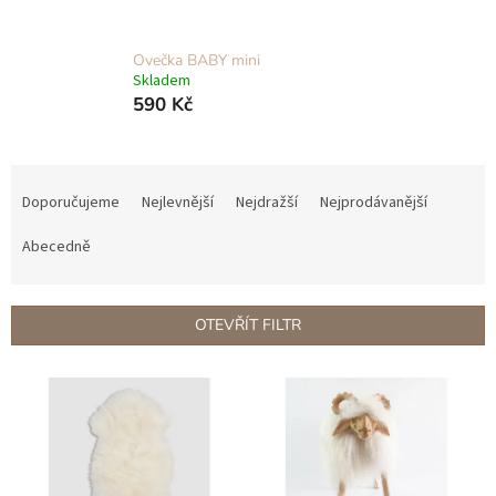
Ovečka BABY mini
Skladem
590 Kč
Ř
a
Doporučujeme
Nejlevnější
Nejdražší
Nejprodávanější
z
e
Abecedně
n
í
p
OTEVŘÍT FILTR
r
o
V
d
ý
u
p
k
i
t
s
ů