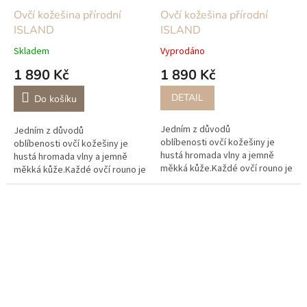
Ovčí kožešina přírodní
Ovčí kožešina přírodní
ISLAND
ISLAND
Skladem
Vyprodáno
1 890 Kč
1 890 Kč
DETAIL
Do košíku
Jedním z důvodů
Jedním z důvodů
oblíbenosti ovčí kožešiny je
oblíbenosti ovčí kožešiny je
hustá hromada vlny a jemně
hustá hromada vlny a jemně
měkká kůže.Každé ovčí rouno je
měkká kůže.Každé ovčí rouno je
přirozeně obarvené, takže
přirozeně obarvené, takže
žádné dvě ovčí kůže nejsou
žádné dvě ovčí kůže nejsou
zcela stejné.Ovčí...
zcela stejné.Ovčí...