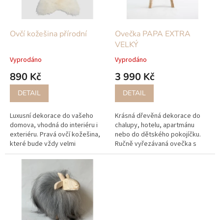
p
r
o
d
Ovčí kožešina přírodní
Ovečka PAPA EXTRA
u
VELKÝ
k
Vyprodáno
Vyprodáno
t
890 Kč
3 990 Kč
ů
DETAIL
DETAIL
Luxusní dekorace do vašeho
Krásná dřevěná dekorace do
domova, vhodná do interiéru i
chalupy, hotelu, apartmánu
exteriéru. Pravá ovčí kožešina,
nebo do dětského pokojíčku.
které bude vždy velmi
Ručně vyřezávaná ovečka s
moderním kouskem.
pravou ovčí kožešinou vám
bude dělat parádu mnoho
dalších let....