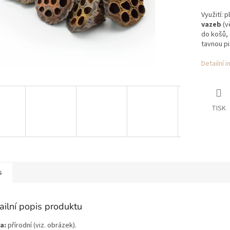
Využití: 
vazeb
(v
do košů, 
tavnou pis
Detailní 
TISK
s
ailní popis produktu
a:
přírodní (viz. obrázek).