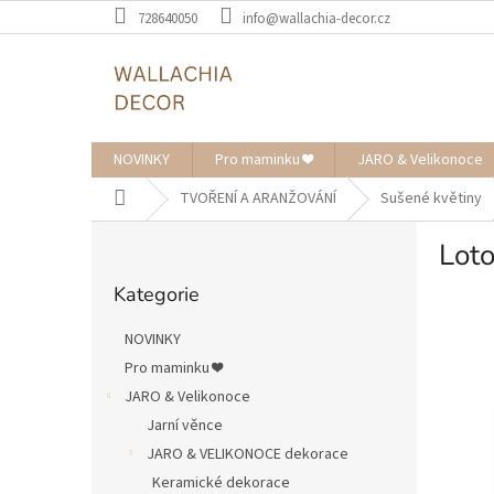
Přejít
728640050
info@wallachia-decor.cz
na
obsah
NOVINKY
Pro maminku ❤️
JARO & Velikonoce
Domů
TVOŘENÍ A ARANŽOVÁNÍ
Sušené květiny
P
Lot
o
Přeskočit
s
Kategorie
kategorie
t
r
NOVINKY
a
Pro maminku ❤️
n
JARO & Velikonoce
n
í
Jarní věnce
p
JARO & VELIKONOCE dekorace
a
Keramické dekorace