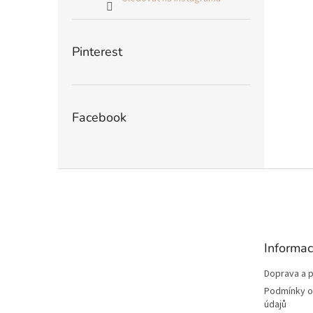
Pinterest
Facebook
Z
á
p
a
t
Informac
í
Doprava a p
Podmínky o
údajů