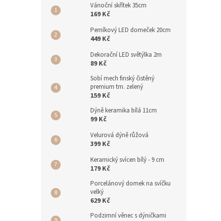
Vánoční skřítek 35cm
169 Kč
Perníkový LED domeček 20cm
449 Kč
Dekorační LED světýlka 2m
89 Kč
Sobí mech finský čistěný
premium tm. zelený
159 Kč
Dýně keramika bílá 11cm
99 Kč
Velurová dýně růžová
399 Kč
Keramický svícen bílý - 9 cm
179 Kč
Porcelánový domek na svíčku
velký
629 Kč
Podzimní věnec s dýničkami