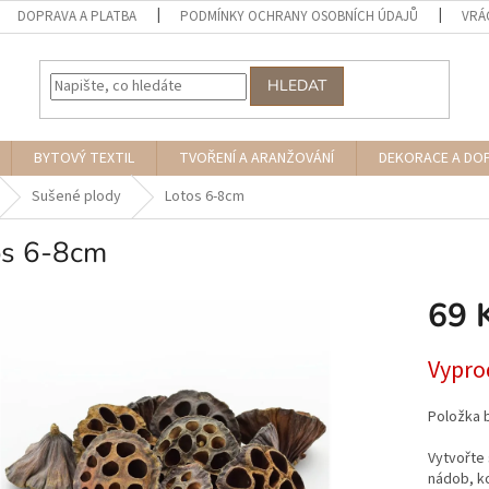
DOPRAVA A PLATBA
PODMÍNKY OCHRANY OSOBNÍCH ÚDAJŮ
VRÁ
HLEDAT
BYTOVÝ TEXTIL
TVOŘENÍ A ARANŽOVÁNÍ
DEKORACE A DO
Sušené plody
Lotos 6-8cm
os 6-8cm
69 
Měrná
Vypro
cena:
Položka 
Vytvořte 
nádob, ko