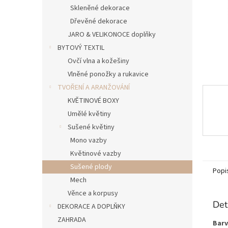
n
Skleněné dekorace
e
Dřevěné dekorace
l
JARO & VELIKONOCE doplňky
BYTOVÝ TEXTIL
Ovčí vlna a kožešiny
Vlněné ponožky a rukavice
TVOŘENÍ A ARANŽOVÁNÍ
KVĚTINOVÉ BOXY
Umělé květiny
Sušené květiny
Mono vazby
Květinové vazby
Sušené plody
Popi
Mech
Věnce a korpusy
Det
DEKORACE A DOPLŇKY
ZAHRADA
Barv