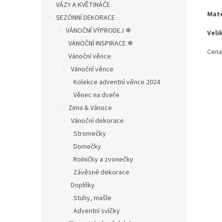
VÁZY A KVĚTINÁČE
Mate
SEZÓNNÍ DEKORACE
VÁNOČNÍ VÝPRODEJ ❄︎︎
Veli
VÁNOČNÍ INSPIRACE ❄︎︎
Cena 
Vánoční věnce
Vánoční věnce
Kolekce adventní věnce 2024
Věnec na dveře
Zima & Vánoce
Vánoční dekorace
Stromečky
Domečky
Rolničky a zvonečky
Závěsné dekorace
Doplňky
Stuhy, mašle
Adventní svíčky