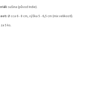
riál:
sušina (původ Indie).
kost:
Ø
cca 6 - 8 cm, výška 5 - 6,5 cm (mix velikostí).
za 5 ks.