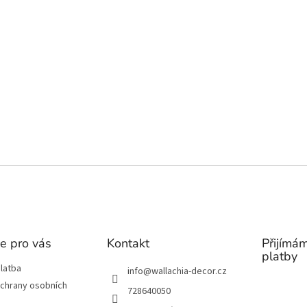
e pro vás
Kontakt
Přijímám
platby
latba
info
@
wallachia-decor.cz
chrany osobních
728640050