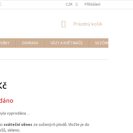
CENÍ ZBOŽÍ A REKLAMACE
NAPIŠTE NÁM
CZK
Přihlášení
NÁKUPNÍ
Prázdný košík
KOŠÍK
PLŇKY
ZAHRADA
VÁZY A KVĚTINÁČE
SEZÓNNÍ DEKORACE
Kč
dáno
byla vyprodána…
si
sváteční věnec
ze sušených plodů. Vložte je do
šů, sklenic.