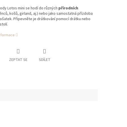
plody Lotos mini se hodí do různých
přírodních
ěnců, košů, girland, aj.) nebo jako samostatná přízdoba
ošatek. Připevněte je drátkování pomocí drátku nebo
tolí.
informace
ZEPTAT SE
SDÍLET