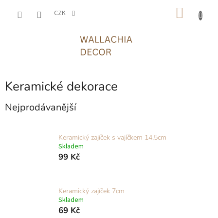
Přejít
NÁKU
na
CZK
obsah
KOŠÍK
Keramické dekorace
Nejprodávanější
Keramický zajíček s vajíčkem 14,5cm
Skladem
99 Kč
Keramický zajíček 7cm
Skladem
69 Kč