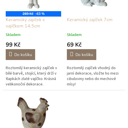
p
r
o
269 Kč
–63 %
d
Keramický zajíček s
Keramický zajíček 7cm
u
vajíčkem 14,5cm
k
Skladem
Skladem
t
99 Kč
69 Kč
ů
Do košíku
Do košíku
Roztomilý keramický zajíček v
Roztomilý zajíček vhodný do
bílé barvě, stojící, který drží v
jarní dekorace, vložte ho mezi
tlapkách zlaté vajíčko. Krásná
cibuloviny nebo do mechové
velikonoční dekorace.
mísy!