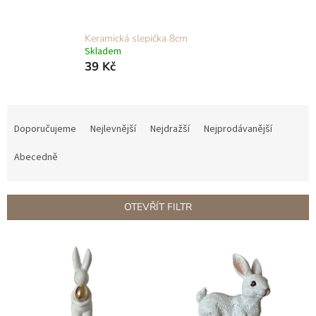
Keramická slepička 8cm
Skladem
39 Kč
Ř
a
Doporučujeme
Nejlevnější
Nejdražší
Nejprodávanější
z
e
Abecedně
n
í
p
OTEVŘÍT FILTR
r
o
V
d
ý
u
p
k
i
t
s
ů