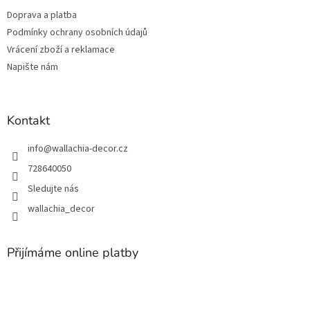
t
v
Doprava a platba
í
k
Podmínky ochrany osobních údajů
y
v
Vrácení zboží a reklamace
ý
Napište nám
p
i
s
u
Kontakt
info
@
wallachia-decor.cz
728640050
Sledujte nás
wallachia_decor
Přijímáme online platby