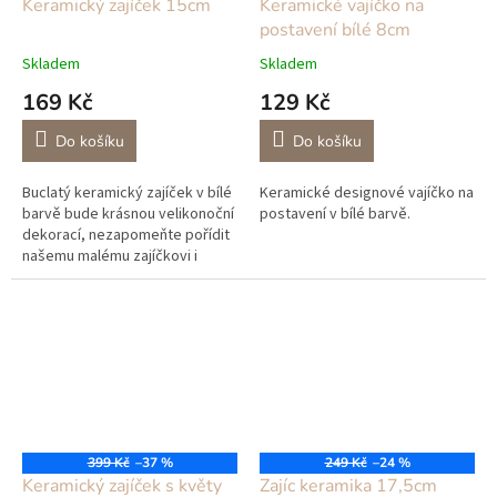
Keramický zajíček 15cm
Keramické vajíčko na
postavení bílé 8cm
Skladem
Skladem
169 Kč
129 Kč
Do košíku
Do košíku
Buclatý keramický zajíček v bílé
Keramické designové vajíčko na
barvě bude krásnou velikonoční
postavení v bílé barvě.
dekorací, nezapomeňte pořídit
našemu malému zajíčkovi i
velkého kamaráda, kterého
najdete na našem e-shopu také!
399 Kč
–37 %
249 Kč
–24 %
Keramický zajíček s květy
Zajíc keramika 17,5cm