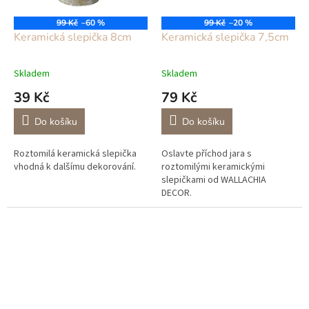
99 Kč
–60 %
99 Kč
–20 %
Keramická slepička 8cm
Keramická slepička 7,5cm
Skladem
Skladem
39 Kč
79 Kč
Do košíku
Do košíku
Roztomilá keramická slepička
Oslavte příchod jara s
vhodná k dalšímu dekorování.
roztomilými keramickými
slepičkami od WALLACHIA
DECOR.