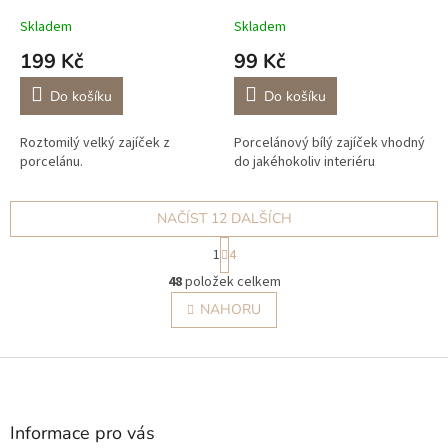
Skladem
Skladem
199 Kč
99 Kč
Do košíku
Do košíku
Roztomilý velký zajíček z
Porcelánový bílý zajíček vhodný
porcelánu.
do jakéhokoliv interiéru
NAČÍST 12 DALŠÍCH
S
1
4
t
O
r
48
položek celkem
v
á
l
NAHORU
n
á
k
o
d
v
Z
a
á
c
á
n
í
p
í
p
a
Informace pro vás
r