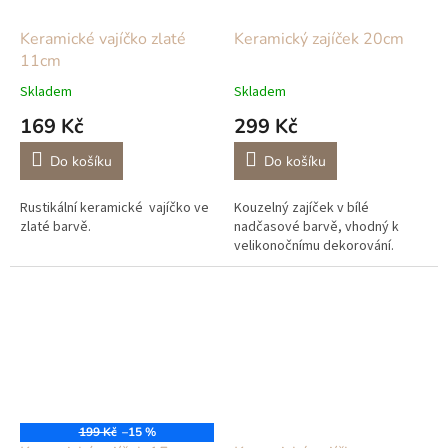
Keramické vajíčko zlaté
Keramický zajíček 20cm
11cm
Skladem
Skladem
169 Kč
299 Kč
Do košíku
Do košíku
Rustikální keramické vajíčko ve
Kouzelný zajíček v bílé
zlaté barvě.
nadčasové barvě, vhodný k
velikonočnímu dekorování.
199 Kč
–15 %