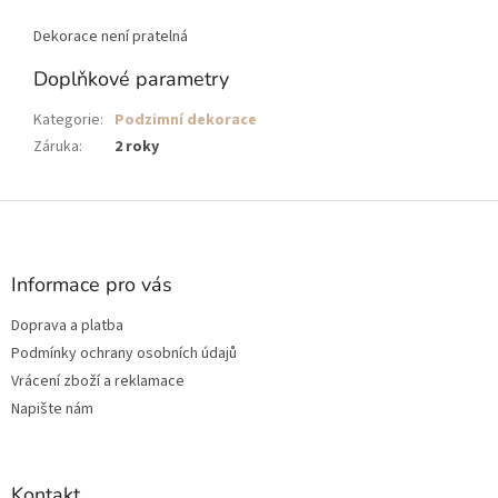
Dekorace není pratelná
Doplňkové parametry
Kategorie
:
Podzimní dekorace
Záruka
:
2 roky
Z
á
p
a
Informace pro vás
t
Doprava a platba
í
Podmínky ochrany osobních údajů
Vrácení zboží a reklamace
Napište nám
Kontakt