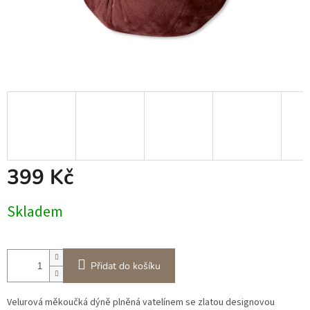
399 Kč
Měrná
Skladem
cena:
Přidat do košíku
Velurová měkoučká dýně plněná vatelínem se zlatou designovou