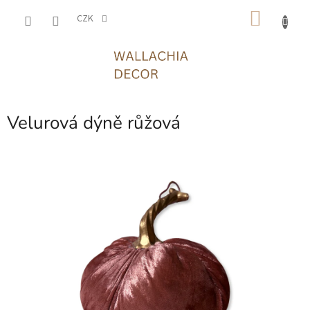
Přejít
NÁKU
na
CZK
obsah
KOŠÍK
Velurová dýně růžová