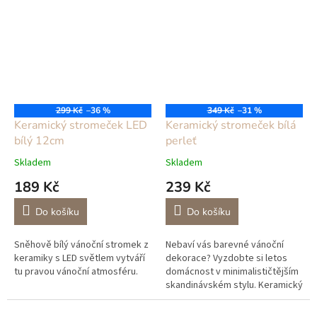
výprodeje tzn. II....
299 Kč
–36 %
349 Kč
–31 %
Keramický stromeček LED
Keramický stromeček bílá
bílý 12cm
perleť
Skladem
Skladem
189 Kč
239 Kč
Do košíku
Do košíku
Sněhově bílý vánoční stromek z
Nebaví vás barevné vánoční
keramiky s LED světlem vytváří
dekorace? Vyzdobte si letos
tu pravou vánoční atmosféru.
domácnost v minimalističtějším
skandinávském stylu. Keramický
stromeček, který má příjemnou
perleťovou barvu, bude ideální...