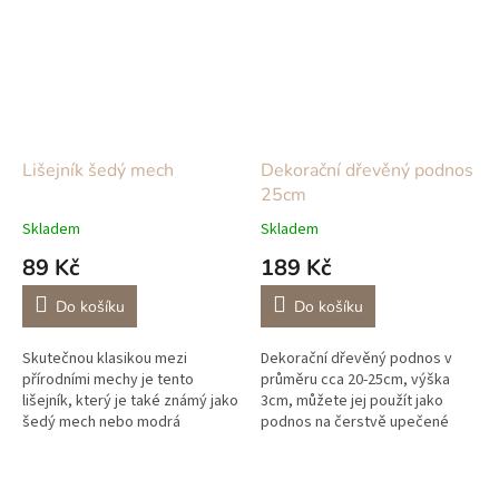
Lišejník šedý mech
Dekorační dřevěný podnos
25cm
Skladem
Skladem
89 Kč
189 Kč
Do košíku
Do košíku
Skutečnou klasikou mezi
Dekorační dřevěný podnos v
přírodními mechy je tento
průměru cca 20-25cm, výška
lišejník, který je také známý jako
3cm, můžete jej použít jako
šedý mech nebo modrá
podnos na čerstvě upečené
mechová tyčinka. Větve
cupcakes, narozeninový dort
jehličnanů porostlé lišejníkem
nebo jako podnos na vázu či
jsou autenticky...
jinou dekoraci.