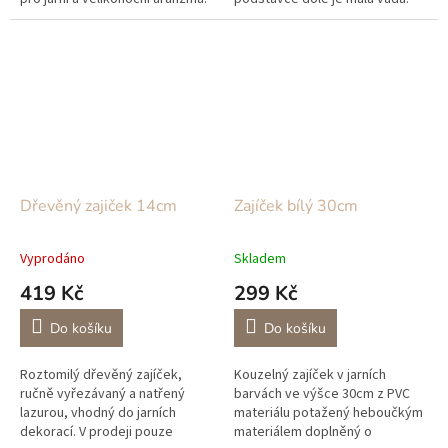
Dřevěný zajiček 14cm
Zajíček bílý 30cm
Vyprodáno
Skladem
419 Kč
299 Kč
Do košíku
Do košíku
Roztomilý dřevěný zajíček,
Kouzelný zajíček v jarních
ručně vyřezávaný a natřený
barvách ve výšce 30cm z PVC
lazurou, vhodný do jarních
materiálu potažený heboučkým
dekorací. V prodeji pouze
materiálem doplněný o