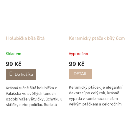
Holubička bílá šitá
Keramický ptáček bílý 6cm
Skladem
Vyprodáno
99 Kč
99 Kč
DETAIL
Do košíku
Keramický ptáček je elegantní
Krásná ručně šitá holubička z
dekorací po celý rok, krásně
Valašska ve světlých tónech
vypadá v kombinaci s našim
ozdobí Vaše větvičky, úchytku u
velkým ptáčkem a celoročním
skříňky nebo poličku. Buclatá
lněným věnečkem jako hnízdo.
oboustranná holubička,
Ptáčky máme ve čtyřech
vyplněná PVC materiálem, může
velikostech.
se...