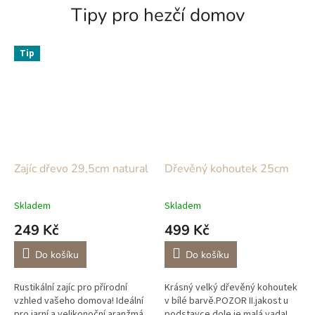
Tipy pro hezčí domov
Tip
Zajíc dřevo 29,5cm natural
Dřevěný kohoutek 25cm
Skladem
Skladem
249 Kč
499 Kč
Do košíku
Do košíku
Rustikální zajíc pro přírodní
Krásný velký dřevěný kohoutek
vzhled vašeho domova! Ideální
v bílé barvě.POZOR II.jakost u
pro jarní a velikonoční aranžmá.
podstavce dole je malá vada!