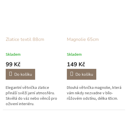
Zlatice textil 88cm
Magnolie 65cm
Skladem
Skladem
99 Kč
149 Kč
Do košíku
Do košíku
Elegantní větvička zlatice
Dlouhá větvička magnolie, která
přináší svěží jarní atmosféru.
vám nikdy nezvadne v bílo-
Skvělá do váz nebo věnců pro
růžovém odstínu, délka 65cm.
oživení interiéru.