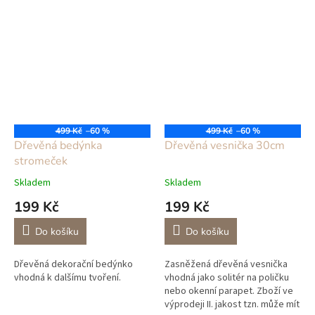
499 Kč
–60 %
499 Kč
–60 %
Dřevěná bedýnka
Dřevěná vesnička 30cm
stromeček
Skladem
Skladem
199 Kč
199 Kč
Do košíku
Do košíku
Dřevěná dekorační bedýnko
Zasněžená dřevěná vesnička
vhodná k dalšímu tvoření.
vhodná jako solitér na poličku
nebo okenní parapet. Zboží ve
výprodeji II. jakost tzn. může mít