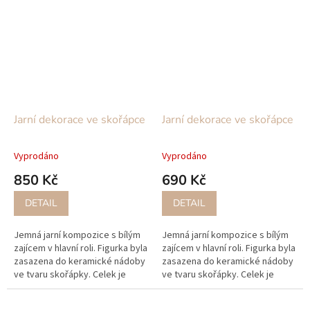
Jarní dekorace ve skořápce
Jarní dekorace ve skořápce
Vyprodáno
Vyprodáno
850 Kč
690 Kč
DETAIL
DETAIL
Jemná jarní kompozice s bílým
Jemná jarní kompozice s bílým
zajícem v hlavní roli. Figurka byla
zajícem v hlavní roli. Figurka byla
zasazena do keramické nádoby
zasazena do keramické nádoby
ve tvaru skořápky. Celek je
ve tvaru skořápky. Celek je
veden ve světlých, pastelových
veden ve světlých, pastelových
barvách. Dominuje bílá,...
barvách. Dominuje bílá,...