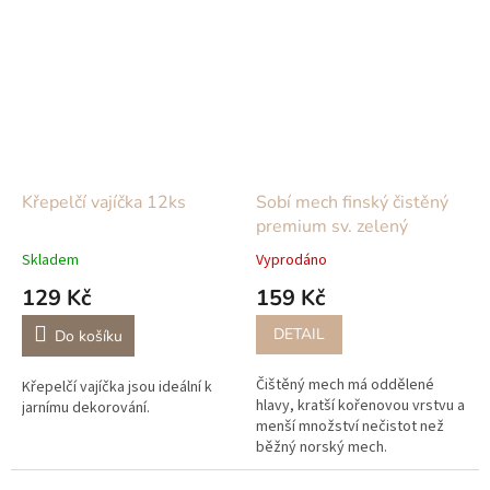
února, jedná se o čerstvý
materiál.
Křepelčí vajíčka 12ks
Sobí mech finský čistěný
premium sv. zelený
Skladem
Vyprodáno
129 Kč
159 Kč
DETAIL
Do košíku
Čištěný mech má oddělené
Křepelčí vajíčka jsou ideální k
hlavy, kratší kořenovou vrstvu a
jarnímu dekorování.
menší množství nečistot než
běžný norský mech.
Stabilizovaný mech získáváme
přímo od zahraničních výrobců