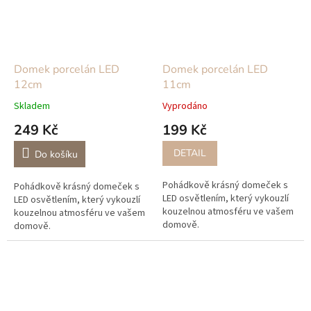
Domek porcelán LED
Domek porcelán LED
12cm
11cm
Skladem
Vyprodáno
249 Kč
199 Kč
DETAIL
Do košíku
Pohádkově krásný domeček s
Pohádkově krásný domeček s
LED osvětlením, který vykouzlí
LED osvětlením, který vykouzlí
kouzelnou atmosféru ve vašem
kouzelnou atmosféru ve vašem
domově.
domově.