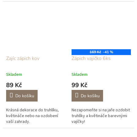
dřevěný zajíček, na kompletní
mašličku.
dekoraci najdete vše na našem
e-shopu.
169 Kč
–41 %
Zajíc zápich kov
Zápich vajíčko 6ks
Skladem
Skladem
89 Kč
99 Kč
Do košíku
Do košíku
Krásná dekorace do truhlíku,
Nezapomeňte si na jaře ozdobit
květináče nebo na ozdobení
truhlíky a květináče barevnými
vaší zahrady.
vajíčky!