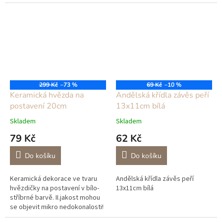
vadu jako škrábanec, prasklinu
aj.
299 Kč
–73 %
69 Kč
–10 %
Keramická hvězda na
Andělská křídla závěs peří
postavení 20cm
13x11cm bílá
Skladem
Skladem
79 Kč
62 Kč
Do košíku
Do košíku
Keramická dekorace ve tvaru
Andělská křídla závěs peří
hvězdičky na postavení v bílo-
13x11cm bílá
stříbrné barvě. II.jakost mohou
se objevit mikro nedokonalosti!
Upozornění jedná se o zboží z