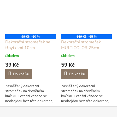
99 Kč
–60 %
169 Kč
–65 %
Dekorační stromeček se
Dekorační stromeček
třpytkami 10cm
MULTICOLOR 25cm
Skladem
Skladem
39 Kč
59 Kč
Do košíku
Do košíku
Zasněžený dekorační
Zasněžený dekorační
stromeček na dřevěném
stromeček na dřevěném
kmínku. Letošní Vánoce se
kmínku. Letošní Vánoce se
neobejdou bez této dekorace,
neobejdou bez této dekorace,
nejlépe vypadají ve skupince
nejlépe vypadají ve skupince
více stromečků v různých
více stromečků v různých
výškách. Stromeček je v...
výškách. Stromeček je v...