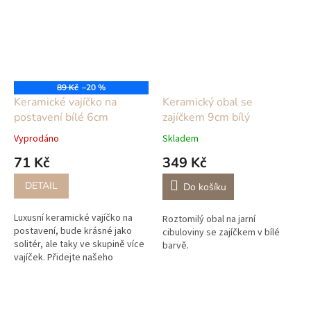
89 Kč
–20 %
Keramické vajíčko na
Keramický obal se
postavení bílé 6cm
zajíčkem 9cm bílý
Vyprodáno
Skladem
71 Kč
349 Kč
DETAIL
Do košíku
Luxusní keramické vajíčko na
Roztomilý obal na jarní
postavení, bude krásné jako
cibuloviny se zajíčkem v bílé
solitér, ale taky ve skupině více
barvě.
vajíček. Přidejte našeho
keramického ptáčka, slepičku
nebo kohoutka a máte krásnou...