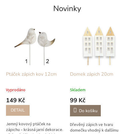
a
Novinky
š
e
m
o
b
c
h
o
Ptáček zápich kov 12cm
Domek zápich 20cm
d
ě
Vyprodáno
Skladem
s
149 Kč
99 Kč
d
DETAIL
Do košíku
e
s
Jemný kovový ptáček na
Dřevěný zápich ve tvaru
i
zápichu – krásná jarní dekorace.
domečku vhodný k dalšímu