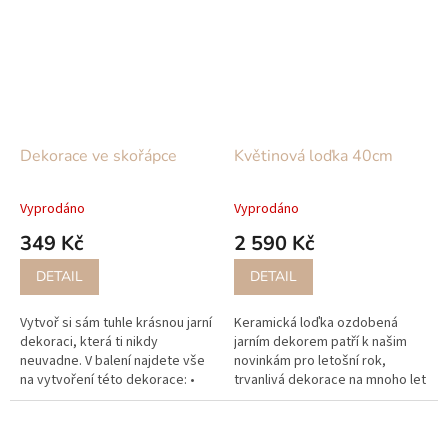
Dekorace ve skořápce
Květinová loďka 40cm
Vyprodáno
Vyprodáno
349 Kč
2 590 Kč
DETAIL
DETAIL
Vytvoř si sám tuhle krásnou jarní
Keramická loďka ozdobená
dekoraci, která ti nikdy
jarním dekorem patří k našim
neuvadne. V balení najdete vše
novinkám pro letošní rok,
na vytvoření této dekorace: •
trvanlivá dekorace na mnoho let
keramická skořápka • hmota na
dopředu!
zapichování • 1x...