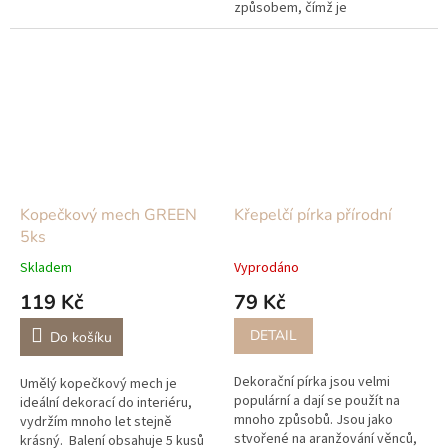
způsobem, čímž je
zabezpečena objemová a
barevná stálost
Kopečkový mech GREEN
Křepelčí pírka přírodní
5ks
Skladem
Vyprodáno
119 Kč
79 Kč
DETAIL
Do košíku
Dekorační pírka jsou velmi
Umělý kopečkový mech je
populární a dají se použít na
ideální dekorací do interiéru,
mnoho způsobů. Jsou jako
vydržím mnoho let stejně
stvořené na aranžování věnců,
krásný. Balení obsahuje 5 kusů