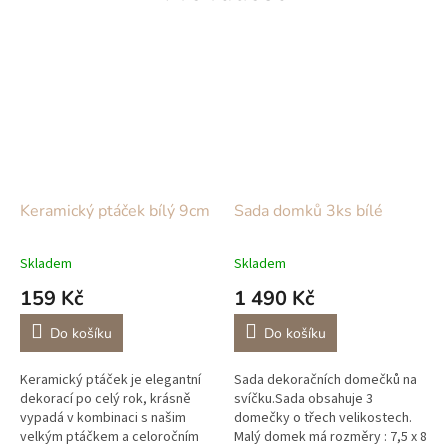
Keramický ptáček bílý 9cm
Sada domků 3ks bílé
Skladem
Skladem
159 Kč
1 490 Kč
Do košíku
Do košíku
Keramický ptáček je elegantní
Sada dekoračních domečků na
dekorací po celý rok, krásně
svíčku.Sada obsahuje 3
vypadá v kombinaci s našim
domečky o třech velikostech.
velkým ptáčkem a celoročním
Malý domek má rozměry : 7,5 x 8