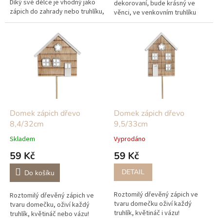
Díký své délce je vhodný jako
dekorovaní, bude krásný ve
g
zápich do zahrady nebo truhlíku,
věnci, ve venkovním truhlíku
n
v prodeji ptáček č. 2
nebo květináči. Kombinujte s
našimi dalšími domečky z
o
nabídky. balení po...
v
ý
m
i
d
Domek zápich dřevo
Domek zápich dřevo
e
8,4/32cm
9,5/33cm
k
Skladem
Vyprodáno
o
59 Kč
59 Kč
r
a
DETAIL
Do košíku
c
Roztomilý dřevěný zápich ve
Roztomilý dřevěný zápich ve
e
tvaru domečku oživí každý
tvaru domečku, oživí každý
m
truhlík, květináč i vázu!
truhlík, květináč nebo vázu!