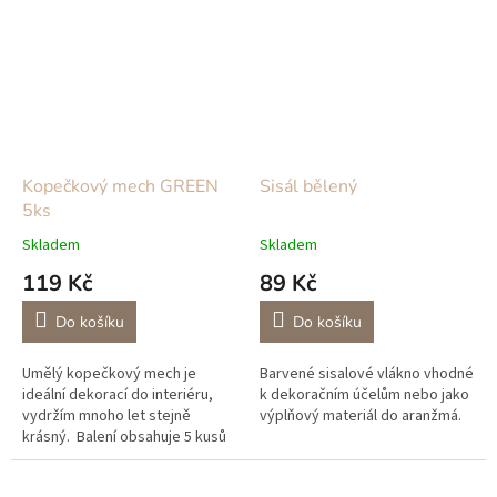
ze...
Kopečkový mech GREEN
Sisál bělený
5ks
Skladem
Skladem
119 Kč
89 Kč
Do košíku
Do košíku
Umělý kopečkový mech je
Barvené sisalové vlákno vhodné
ideální dekorací do interiéru,
k dekoračním účelům nebo jako
vydržím mnoho let stejně
výplňový materiál do aranžmá.
krásný. Balení obsahuje 5 kusů
kamenů