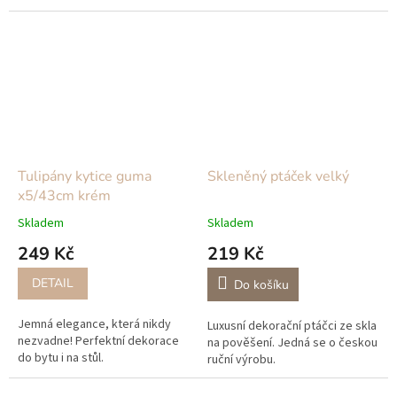
i
a
d
o
p
l
ň
Tulipány kytice guma
Skleněný ptáček velký
k
x5/43cm krém
y
Skladem
Skladem
249 Kč
219 Kč
DETAIL
Do košíku
Jemná elegance, která nikdy
Luxusní dekorační ptáčci ze skla
nezvadne! Perfektní dekorace
na pověšení. Jedná se o českou
do bytu i na stůl.
ruční výrobu.