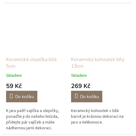
lněným věnečkem jako hnízdo.
cm, výšku 21,5 cm.Střední
Ptáčky máme ve čtyřech
domek má rozměry : 10,5 x
velikostech.
10,5...
Keramická slepička bílá
Keramický kohoutek bílý
5cm
19cm
Skladem
Skladem
59 Kč
269 Kč
Do košíku
Do košíku
K jaru patří vajíčka a slepičky,
Keramický kohoutek v bílá
posaďte ji do našeho hnízda,
barvě je krásnou dekorací na
přidejte pár vajíček a máte
jaro a Velikonoce.
nádhernou jarní dekoraci.
Přidejte si do košíku seno z