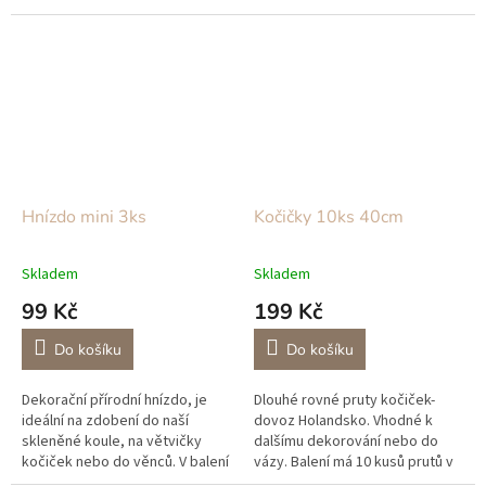
na velikonoční ozdoby a mnoho
kamenů
dalších dekorací.
Hnízdo mini 3ks
Kočičky 10ks 40cm
Skladem
Skladem
99 Kč
199 Kč
Do košíku
Do košíku
Dekorační přírodní hnízdo, je
Dlouhé rovné pruty kočiček-
ideální na zdobení do naší
dovoz Holandsko. Vhodné k
skleněné koule, na větvičky
dalšímu dekorování nebo do
kočiček nebo do věnců. V balení
vázy. Balení má 10 kusů prutů v
jsou 3ks hnízd.
délce 40cm. Dodání od 2. pol.