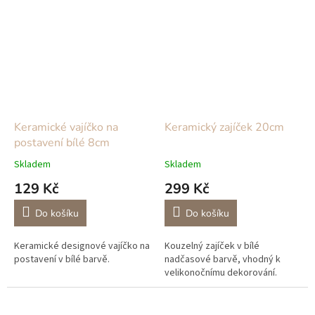
Beskyd, velkou slepičku a...
Keramické vajíčko na
Keramický zajíček 20cm
postavení bílé 8cm
Skladem
Skladem
129 Kč
299 Kč
Do košíku
Do košíku
Keramické designové vajíčko na
Kouzelný zajíček v bílé
postavení v bílé barvě.
nadčasové barvě, vhodný k
velikonočnímu dekorování.