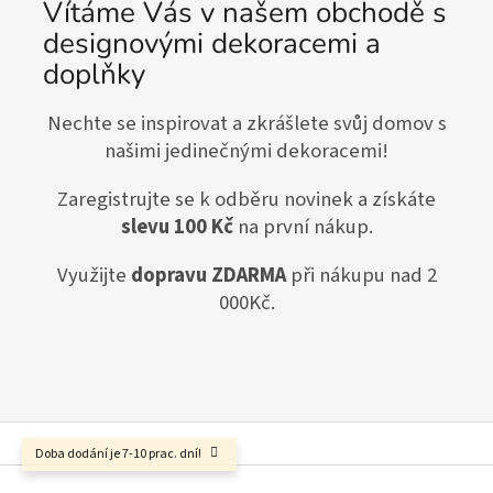
Vítáme Vás v našem obchodě s
designovými dekoracemi a
doplňky
Nechte se inspirovat a zkrášlete svůj domov s
našimi jedinečnými dekoracemi!
Zaregistrujte se k odběru novinek a získáte
slevu 100 Kč
na první nákup.
Využijte
dopravu ZDARMA
při nákupu nad 2
000Kč.
Doba dodání je 7-10 prac. dní!
Z