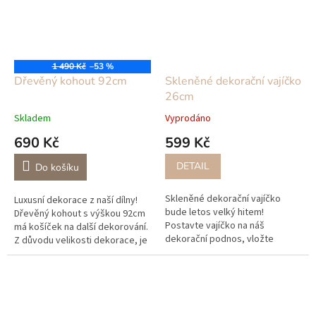
1 490 Kč
–53 %
Dřevěný kohout 92cm
Skleněné dekorační vajíčko
26cm
Skladem
Vyprodáno
690 Kč
599 Kč
DETAIL
Do košíku
Skleněné dekorační vajíčko
Luxusní dekorace z naší dílny!
bude letos velký hitem!
Dřevěný kohout s výškou 92cm
Postavte vajíčko na náš
má košíček na další dekorování.
dekorační podnos, vložte
Z důvodu velikosti dekorace, je
dovnitř pár větviček, křepelčí
možné pouze osobní předání ve
peří a našeho keramického
Velkých Karlovicích...
ptáčka a máte...