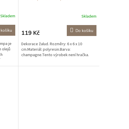
Skladem
Skladem
 košíku
Do košíku
119 Kč
mpa je
Dekorace žalud. Rozměry: 6 x 6 x 10
 olejů
cm.Materiál: polyresin.Barva:
ch
champagne.Tento výrobek není hračka.
í