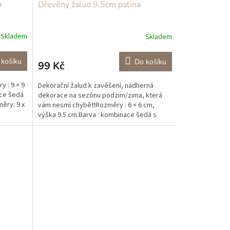
a
Dřevěný žalud 9,5cm patina
Skladem
Skladem
 košíku
Do košíku
99 Kč
 : 9 × 9
Dekorační žalud k zavěšení, nádherná
ace šedá
dekorace na sezónu podzim/zima, která
měry: 9 x
vám nesmí chybět!Rozměry : 6 × 6 cm,
výška 9.5 cm.Barva : kombinace šedá s
bílou.Materiál na bázi...