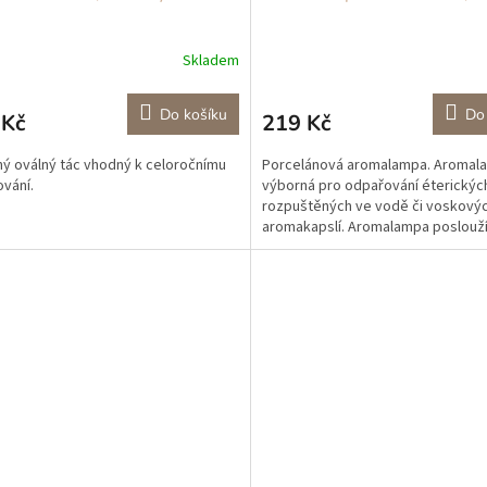
Skladem
Do košíku
Do
 Kč
219 Kč
ý oválný tác vhodný k celoročnímu
Porcelánová aromalampa. Aromala
vání.
výborná pro odpařování éterických
rozpuštěných ve vodě či voskový
aromakapslí. Aromalampa poslouž
nejenom jako difuzér pro...