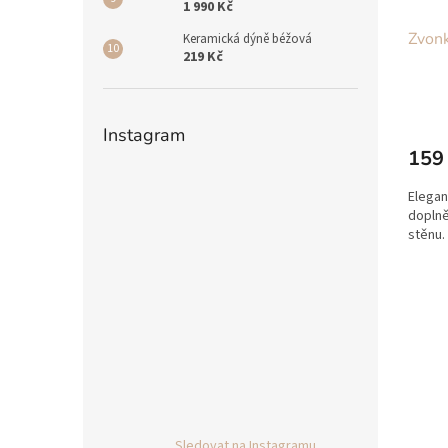
1 990 Kč
Zvonk
Keramická dýně béžová
219 Kč
Instagram
159
Elegan
doplně
stěnu.
Sledovat na Instagramu