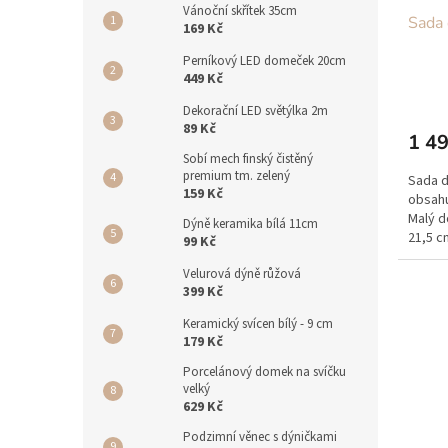
Vánoční skřítek 35cm
Sada 
169 Kč
Perníkový LED domeček 20cm
449 Kč
Dekorační LED světýlka 2m
89 Kč
1 49
Sobí mech finský čistěný
premium tm. zelený
Sada d
159 Kč
obsahu
Malý d
Dýně keramika bílá 11cm
21,5 c
99 Kč
10,5...
Velurová dýně růžová
399 Kč
Keramický svícen bílý - 9 cm
179 Kč
Porcelánový domek na svíčku
velký
629 Kč
Podzimní věnec s dýničkami