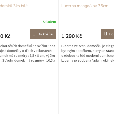
domků 3ks bílé
Lucerna mango/kov 36cm
Skladem
Do košíku
Do
0 Kč
1 290 Kč
ekoračních domečků na svíčku.Sada
Lucerna ve tvaru domečku je eleg
je 3 domečky o třech velikostech.
bytovým doplňkem, který se stan
omek má rozměry : 7,5 x 8 cm, výšku
ozdobou každé moderní domácnos
m.Střední domek má rozměry : 10,5 x
Lucerna je zdobena řadami okýnek
kterými může pronikat světlo svíčky