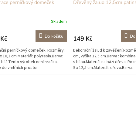
race perníčkový domeček
Dřevěný žalud 12,5cm patin
m
Skladem
Do košíku
Do
 Kč
149 Kč
ční perníčkový domeček. Rozměry:
Dekorační žalud k zavěšení.Rozměry
 x 10,3 cm.Materiál: polyresin.Barva:
cm, výška 12.5 cm.Barva : kombin
 bílá.Tento výrobek není hračka.
s bílou.Materiál na bázi dřeva. Roz
 do vnitřních prostor.
9 x 12,5 cm.Materiál: dřevo.Barva:
šedá.Tento...