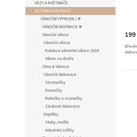
VÁZY A KVĚTINÁČE
t
SEZÓNNÍ DEKORACE
ů
VÁNOČNÍ VÝPRODEJ ❄︎︎
VÁNOČNÍ INSPIRACE ❄︎︎
199
Vánoční věnce
Vánoční věnce
Dřevěn
Kolekce adventní věnce 2024
dekoro
Věnec na dveře
Zima & Vánoce
Vánoční dekorace
Stromečky
Domečky
Rolničky a zvonečky
Závěsné dekorace
Doplňky
Stuhy, mašle
Adventní svíčky