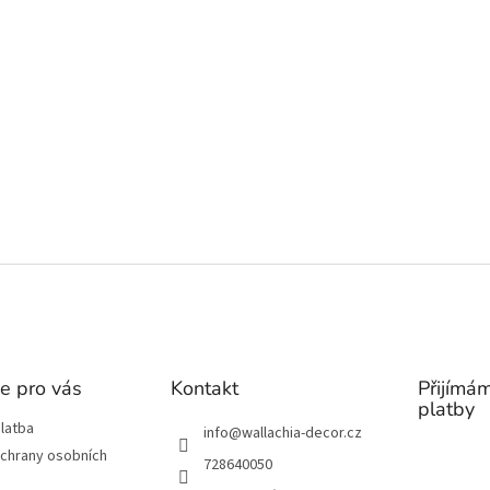
c
á
í
n
p
í
r
v
k
y
v
ý
p
i
s
u
e pro vás
Kontakt
Přijímám
platby
latba
info
@
wallachia-decor.cz
chrany osobních
728640050