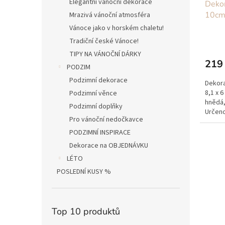
Elegantní vánoční dekorace
Deko
10c
Mrazivá vánoční atmosféra
Vánoce jako v horském chaletu!
Tradiční české Vánoce!
TIPY NA VÁNOČNÍ DÁRKY
219
PODZIM
Podzimní dekorace
Dekora
8,1 x 6
Podzimní věnce
hnědá,
Podzimní doplňky
Určeno
Pro vánoční nedočkavce
PODZIMNÍ INSPIRACE
Dekorace na OBJEDNÁVKU
LÉTO
POSLEDNÍ KUSY %
Top 10 produktů