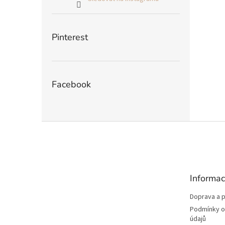
Pinterest
Facebook
Z
á
p
a
t
Informac
í
Doprava a p
Podmínky o
údajů