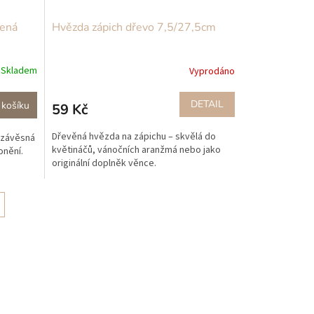
lená
Hvězda zápich dřevo 7,5/27,5cm
Skladem
Vyprodáno
DETAIL
 košíku
59 Kč
Dřevěná hvězda na zápichu – skvělá do
 závěsná
květináčů, vánočních aranžmá nebo jako
onění.
originální doplněk věnce.