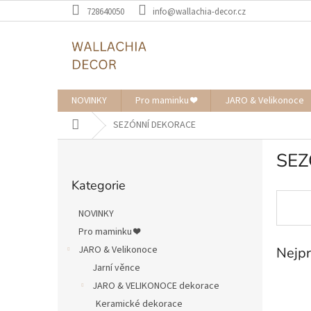
Přejít
728640050
info@wallachia-decor.cz
na
obsah
NOVINKY
Pro maminku ❤️
JARO & Velikonoce
Domů
SEZÓNNÍ DEKORACE
P
SEZ
o
Přeskočit
s
Kategorie
kategorie
t
r
NOVINKY
a
Pro maminku ❤️
n
JARO & Velikonoce
Nejpr
n
í
Jarní věnce
p
JARO & VELIKONOCE dekorace
a
Keramické dekorace