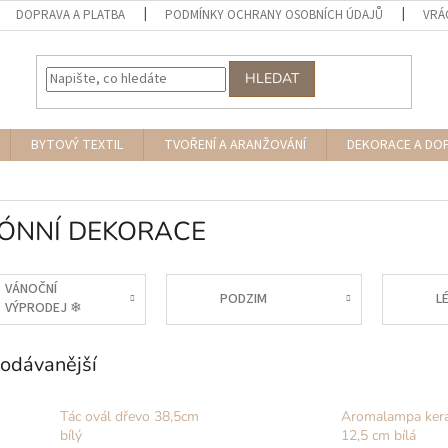
DOPRAVA A PLATBA
PODMÍNKY OCHRANY OSOBNÍCH ÚDAJŮ
VRÁ
HLEDAT
BYTOVÝ TEXTIL
TVOŘENÍ A ARANŽOVÁNÍ
DEKORACE A DO
ÓNNÍ DEKORACE
VÁNOČNÍ
PODZIM
L
VÝPRODEJ ❄︎︎
odávanější
Tác ovál dřevo 38,5cm
Aromalampa ker
bílý
12,5 cm bílá