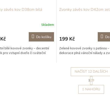
y závěs kov D38cm bílá
Zvonky závěs kov D42cm ze
Skladem
Do košíku
Do
 Kč
199 Kč
tní bílé kovové zvonky – decentní
Zelené kovové zvonky s patinou –
k pro vstupní dveře či sváteční
dekorace plná vánoční nálady a zv
NAČÍST 12 DALŠÍCH
S
1
9
t
O
r
v
NAHORU
á
l
n
á
k
d
o
a
v