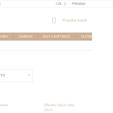
CENÍ ZBOŽÍ A REKLAMACE
NAPIŠTE NÁM
CZK
Přihlášení
NÁKUPNÍ
Prázdný košík
KOŠÍK
PLŇKY
ZAHRADA
VÁZY A KVĚTINÁČE
SEZÓNNÍ DEKORACE
ÉTO
amika
Dřevěný žalud zlatý
10cm