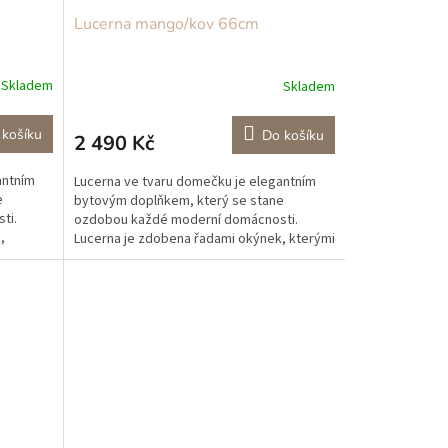
Lucerna mango/kov 66cm
Skladem
Skladem
 košíku
Do košíku
2 490 Kč
antním
Lucerna ve tvaru domečku je elegantním
e
bytovým doplňkem, který se stane
ti.
ozdobou každé moderní domácnosti.
,
Lucerna je zdobena řadami okýnek, kterými
....
může pronikat světlo svíčky....