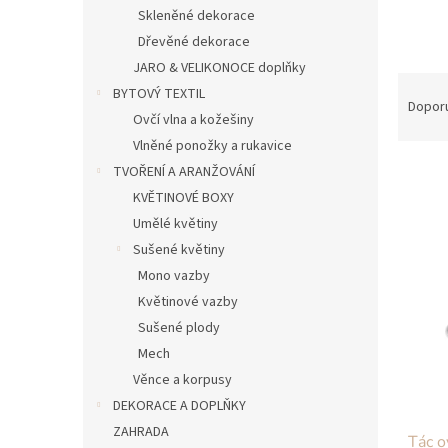
n
Skleněné dekorace
e
Dřevěné dekorace
l
JARO & VELIKONOCE doplňky
Ř
BYTOVÝ TEXTIL
a
Dopor
Ovčí vlna a kožešiny
z
e
Vlněné ponožky a rukavice
n
TVOŘENÍ A ARANŽOVÁNÍ
í
KVĚTINOVÉ BOXY
p
V
Umělé květiny
r
ý
Sušené květiny
o
p
Mono vazby
d
i
u
Květinové vazby
s
k
Sušené plody
p
t
r
Mech
ů
o
Věnce a korpusy
d
DEKORACE A DOPLŇKY
u
ZAHRADA
Tác o
k