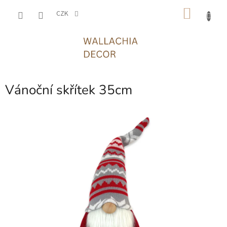
Přejít
NÁKU
na
CZK
obsah
KOŠÍK
Vánoční skřítek 35cm