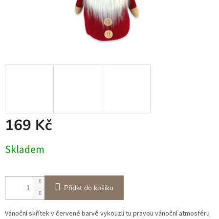
169 Kč
Měrná
Skladem
cena:
Přidat do košíku
Vánoční skřítek v červené barvě vykouzlí tu pravou vánoční atmosféru