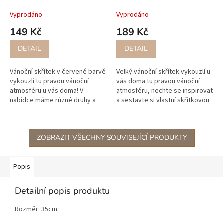
Vyprodáno
Vyprodáno
149 Kč
189 Kč
DETAIL
DETAIL
Vánoční skřítek v červené barvě
Velký vánoční skřítek vykouzlí u
vykouzlí tu pravou vánoční
vás doma tu pravou vánoční
atmosféru u vás doma! V
atmosféru, nechte se inspirovat
nabídce máme různé druhy a
a sestavte si vlastní skřítkovou
velikosti.
vánoční rodinku!
ZOBRAZIT VŠECHNY SOUVISEJÍCÍ PRODUKTY
Popis
Detailní popis produktu
Rozměr: 35cm