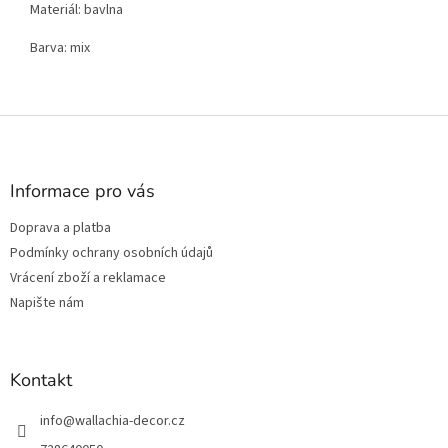
Materiál: bavlna
Barva: mix
Z
á
p
a
Informace pro vás
t
Doprava a platba
í
Podmínky ochrany osobních údajů
Vrácení zboží a reklamace
Napište nám
Kontakt
info
@
wallachia-decor.cz