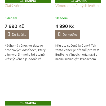
ZDARMA
ZDARMA
Z
Z
D
D
Zlatý věnec
Věnec ze sušených květin
A
A
R
R
M
M
A
A
Skladem
Skladem
7 990 Kč
4 990 Kč
Do košíku
Do košíku
Nádherný věnec ve zlatavo-
Milujete sušené květiny? Tak
bronzových odstínech, který
tento věnec je přesně pro vás!
vám vydrží mnoho let stejně
Buďte i o Vánocích originální s
krásný! Věnec je dodán vč.
našim sušinovým krasavcem.
masivních svíček v odstínu
Věnec zasíláme vč. velkých
věnce, rozměr svíček: 8 x 6cm.
svíček rozměr: 17 x 5cm. Díky...
Ve věnci...
ZDARMA
Z