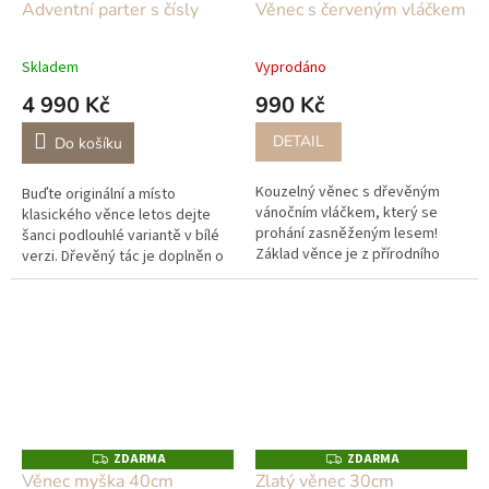
D
Adventní parter s čísly
Věnec s červeným vláčkem
A
R
M
A
Skladem
Vyprodáno
4 990 Kč
990 Kč
DETAIL
Do košíku
Kouzelný věnec s dřevěným
Buďte originální a místo
vánočním vláčkem, který se
klasického věnce letos dejte
prohání zasněženým lesem!
šanci podlouhlé variantě v bílé
Základ věnce je z přírodního
verzi. Dřevěný tác je doplněn o
proutí, doplněný o stabilizovaný
trvanlivé dekorace a ručně
zelený mech, na věnci je
foukané skleněné šišky
pevně...
vyrobené...
ZDARMA
ZDARMA
Z
Z
D
D
Věnec myška 40cm
Zlatý věnec 30cm