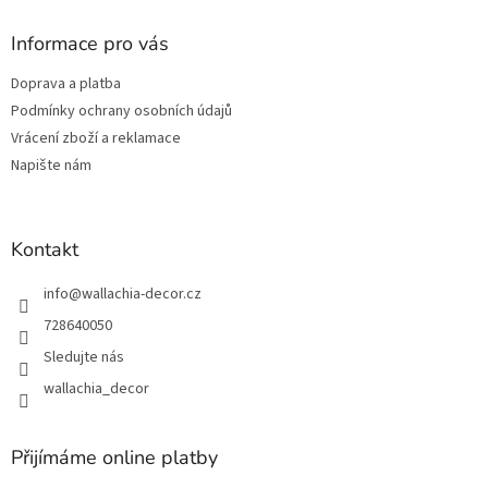
n
í
p
í
p
a
Informace pro vás
r
t
v
Doprava a platba
í
k
Podmínky ochrany osobních údajů
y
v
Vrácení zboží a reklamace
ý
Napište nám
p
i
s
u
Kontakt
info
@
wallachia-decor.cz
728640050
Sledujte nás
wallachia_decor
Přijímáme online platby