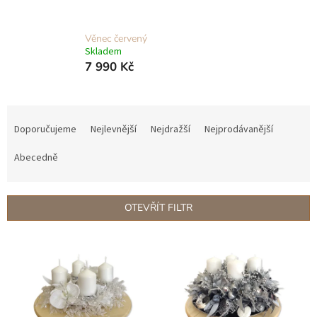
Věnec červený
Skladem
7 990 Kč
Ř
a
Doporučujeme
Nejlevnější
Nejdražší
Nejprodávanější
z
e
Abecedně
n
í
p
OTEVŘÍT FILTR
r
o
V
d
ý
u
p
k
i
t
s
ů