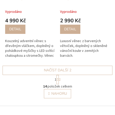
A
A
R
R
M
M
A
A
Vyprodáno
Vyprodáno
4 990 Kč
2 990 Kč
DETAIL
DETAIL
Kouzelný adventní věnec s
Luxusní věnec z barvených
dřevěným vláčkem, doplněný o
větviček, doplněný o skleněné
pohádkové myšičky s LED svítící
vánoční koule v zemitých
chaloupkou a stromečky. Věnec
barvách.
je na proutěném barveném
základu s přírodním měchem.
Je...
NAČÍST DALŠÍ 2
S
1
2
t
O
r
14
položek celkem
v
á
l
NAHORU
n
á
k
o
d
v
Z
a
á
c
á