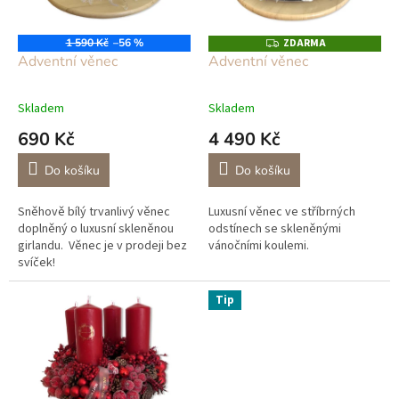
p
r
o
1 590 Kč
–56 %
ZDARMA
Z
D
d
Adventní věnec
Adventní věnec
A
u
R
M
k
A
Skladem
Skladem
t
690 Kč
4 490 Kč
ů
Do košíku
Do košíku
Sněhově bílý trvanlivý věnec
Luxusní věnec ve stříbrných
doplněný o luxusní skleněnou
odstínech se skleněnými
girlandu. Věnec je v prodeji bez
vánočními koulemi.
svíček!
Tip