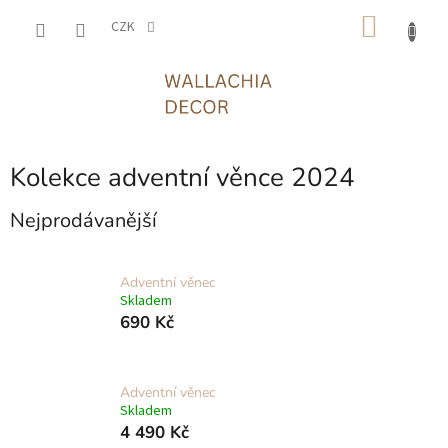
Přejít
NÁKU
na
CZK
obsah
KOŠÍK
Kolekce adventní věnce 2024
Nejprodávanější
Adventní věnec
Skladem
690 Kč
Adventní věnec
Skladem
4 490 Kč