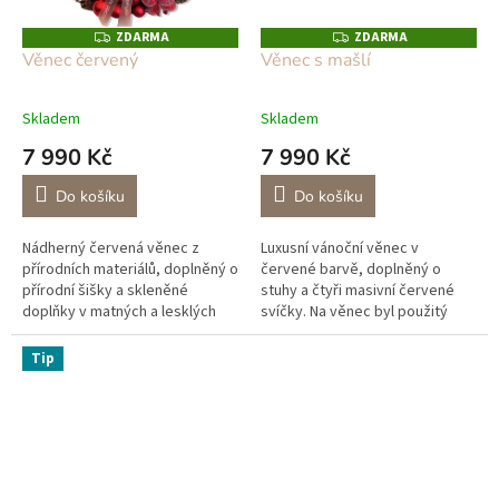
ZDARMA
ZDARMA
Z
Z
D
D
Věnec červený
Věnec s mašlí
A
A
R
R
M
M
A
A
Skladem
Skladem
7 990 Kč
7 990 Kč
Do košíku
Do košíku
Nádherný červená věnec z
Luxusní vánoční věnec v
přírodních materiálů, doplněný o
červené barvě, doplněný o
přírodní šišky a skleněné
stuhy a čtyři masivní červené
doplňky v matných a lesklých
svíčky. Na věnec byl použitý
tónech.
přírodní materiál s doplňky ze
skla v lesklých a matných
Tip
tónech,...