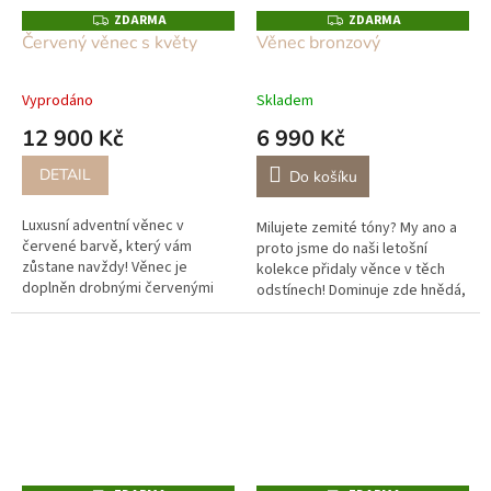
ZDARMA
ZDARMA
Z
Z
D
D
Červený věnec s květy
Věnec bronzový
A
A
R
R
M
M
A
A
Vyprodáno
Skladem
12 900 Kč
6 990 Kč
DETAIL
Do košíku
Luxusní adventní věnec v
Milujete zemité tóny? My ano a
červené barvě, který vám
proto jsme do naši letošní
zůstane navždy! Věnec je
kolekce přidaly věnce v těch
doplněn drobnými červenými
odstínech! Dominuje zde hnědá,
kvítky a dekoracemi ze skla,
zlatá a bronzová barva. Věnec je
které byly vyrobeny podle
opravdu velký plný...
našeho návrhu v...