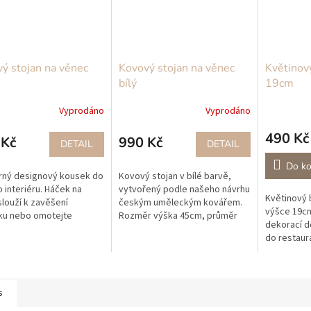
ý stojan na věnec
Kovový stojan na věnec
Květino
bílý
19cm
Vyprodáno
Vyprodáno
490 Kč
 Kč
990 Kč
DETAIL
DETAIL
Do ko
rný designový kousek do
Kovový stojan v bílé barvě,
 interiéru. Háček na
vytvořený podle našeho návrhu
Květinový 
slouží k zavěšení
českým uměleckým kovářem.
výšce 19cm
ku nebo omotejte
Rozměr výška 45cm, průměr
dekorací d
u konstrukci a na háček
kruhu 30cm, základna 13x12cm.
do restaur
e náš věneček,
Díky luxusn
vý zvon, rolničku...
vám vydrží
krásný....
s