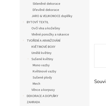
n
Skleněné dekorace
e
Dřevěné dekorace
l
JARO & VELIKONOCE doplňky
BYTOVÝ TEXTIL
Ovčí vlna a kožešiny
Vlněné ponožky a rukavice
TVOŘENÍ A ARANŽOVÁNÍ
KVĚTINOVÉ BOXY
Umělé květiny
Sušené květiny
Mono vazby
Květinové vazby
Sušené plody
Souvi
Mech
Věnce a korpusy
DEKORACE A DOPLŇKY
ZAHRADA