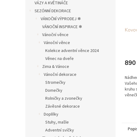
VÁZY A KVĚTINÁČE
SEZÓNNÍ DEKORACE
VÁNOČNÍ VÝPRODEJ ❄︎︎
VÁNOČNÍ INSPIRACE ❄︎︎
Kovov
Vánoční věnce
Vánoční věnce
Kolekce adventní věnce 2024
Věnec na dveře
890
Zima & Vánoce
Vánoční dekorace
Nádhe
Stromečky
Vašeho
kruhu 
Domečky
věneč
Rolničky a zvonečky
kovovo
Závěsné dekorace
zavěst
plecho
Doplňky
Stuhy, mašle
Popi
Adventní svíčky