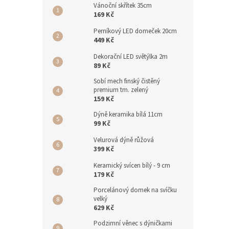
Vánoční skřítek 35cm
169 Kč
Perníkový LED domeček 20cm
449 Kč
Dekorační LED světýlka 2m
89 Kč
Sobí mech finský čistěný
premium tm. zelený
159 Kč
Dýně keramika bílá 11cm
99 Kč
Velurová dýně růžová
399 Kč
Keramický svícen bílý - 9 cm
179 Kč
Porcelánový domek na svíčku
velký
629 Kč
Podzimní věnec s dýničkami