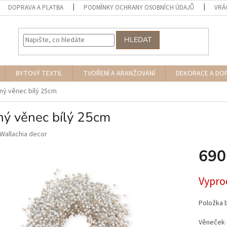
DOPRAVA A PLATBA
PODMÍNKY OCHRANY OSOBNÍCH ÚDAJŮ
VRÁ
HLEDAT
BYTOVÝ TEXTIL
TVOŘENÍ A ARANŽOVÁNÍ
DEKORACE A DO
ný věnec bílý 25cm
ný věnec bílý 25cm
Wallachia decor
690
Měrná
Vypro
cena:
Položka 
Věneček u