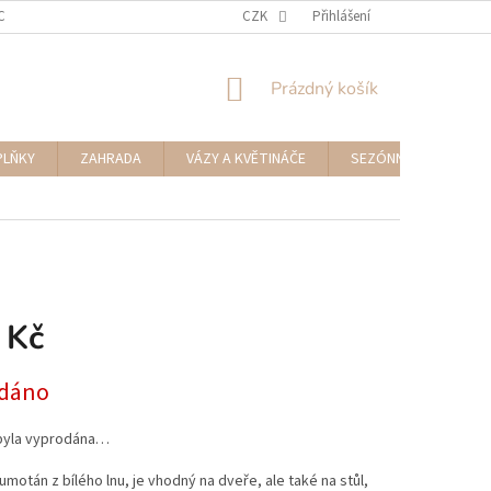
CENÍ ZBOŽÍ A REKLAMACE
NAPIŠTE NÁM
CZK
Přihlášení
NÁKUPNÍ
Prázdný košík
KOŠÍK
PLŇKY
ZAHRADA
VÁZY A KVĚTINÁČE
SEZÓNNÍ DEKORACE
 Kč
dáno
byla vyprodána…
motán z bílého lnu, je vhodný na dveře, ale také na stůl,