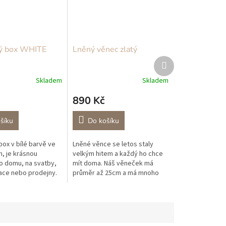
vý box WHITE
Lněný věnec zlatý
Další
produkt
Skladem
Skladem
890 Kč
šíku
Do košíku
box v bílé barvě ve
Lněné věnce se letos staly
, je krásnou
velkým hitem a každý ho chce
o domu, na svatby,
mít doma. Náš věneček má
ace nebo prodejny.
průměr až 25cm a má mnoho
ímu materiálu z PVC
využití, můžete ho zavěsit,
 mnoho let stejně
položit na poličku, dát
doprostřed svíčku...