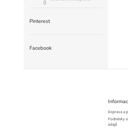
Pinterest
Facebook
Z
á
p
a
t
Informac
í
Doprava a p
Podmínky o
údajů