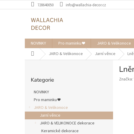
Přejít
728640050
info@wallachia-decor.cz
na
obsah
NOVINKY
Pro maminku ❤️
JARO & Velikonoce
Domů
JARO & Velikonoce
Jarní věnce
Lně
P
Lně
o
Přeskočit
s
Kategorie
Značka:
kategorie
t
r
NOVINKY
a
Pro maminku ❤️
n
JARO & Velikonoce
n
í
Jarní věnce
p
JARO & VELIKONOCE dekorace
a
Keramické dekorace