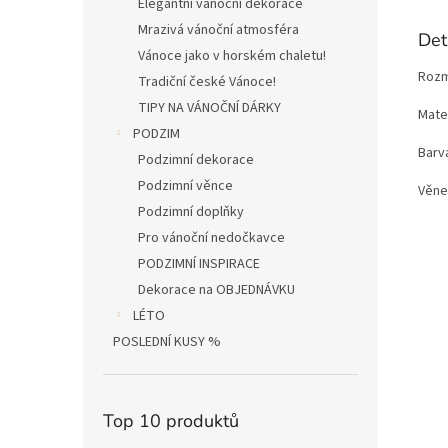
Elegantní vánoční dekorace
Mrazivá vánoční atmosféra
Det
Vánoce jako v horském chaletu!
Rozm
Tradiční české Vánoce!
TIPY NA VÁNOČNÍ DÁRKY
Mater
PODZIM
Barva
Podzimní dekorace
Podzimní věnce
Věne
Podzimní doplňky
Pro vánoční nedočkavce
PODZIMNÍ INSPIRACE
Dekorace na OBJEDNÁVKU
LÉTO
POSLEDNÍ KUSY %
Top 10 produktů