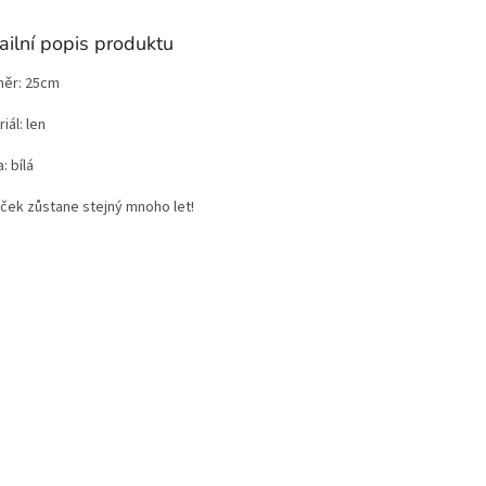
ailní popis produktu
ěr: 25cm
iál: len
: bílá
ček zůstane stejný mnoho let!