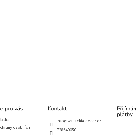
e pro vás
Kontakt
Přijímám
platby
latba
info
@
wallachia-decor.cz
chrany osobních
728640050