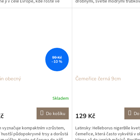
e ji v celé Evropě, kde roste ve
drobnými, světle modrými trubkov
h polohách,...
květy a dorůstá...
99 Kč
–10 %
án obecný
Čemeřice černá 9cm
Skladem
Do košíku
Do
Kč
129 Kč
n vyznačuje kompaktním vzrůstem,
Latinsky: Helleborus nigerBíle kve
í hustší půdopokryvné trsy a dorůstá
čemeřice, která často vykvétá v 