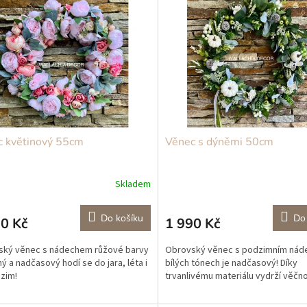
c květinový 55cm
Věnec s dýněmi 50cm
Skladem
Do košíku
Do
0 Kč
1 990 Kč
ský věnec s nádechem růžové barvy
Obrovský věnec s podzimním nád
ný a nadčasový hodí se do jara, léta i
bílých tónech je nadčasový! Díky
zim!
trvanlivému materiálu vydrží věčno