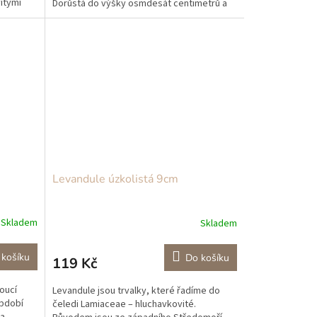
itými
Dorůstá do výšky osmdesát centimetrů a
neomezeně se...
Levandule úzkolistá 9cm
Skladem
Skladem
 košíku
Do košíku
119 Kč
toucí
Levandule jsou trvalky, které řadíme do
období
čeledi Lamiaceae – hluchavkovité.