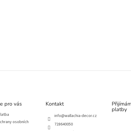
u
e pro vás
Kontakt
Přijímám
platby
latba
info
@
wallachia-decor.cz
chrany osobních
728640050