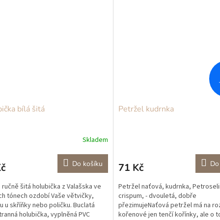
ička bílá šitá
Petržel kudrnka
Skladem
Do košíku
Do
Kč
71 Kč
 ručně šitá holubička z Valašska ve
Petržel naťová, kudrnka, Petrosel
ch tónech ozdobí Vaše větvičky,
crispum, - dvouletá, dobře
u u skříňky nebo poličku. Buclatá
přezimujeNaťová petržel má na roz
ranná holubička, vyplněná PVC
kořenové jen tenčí kořínky, ale o t