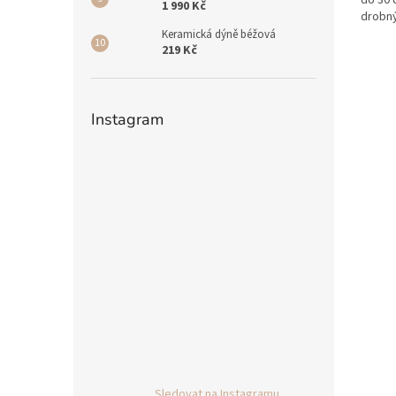
do 30 
1 990 Kč
drobný
po roz
Keramická dýně béžová
219 Kč
Instagram
Sledovat na Instagramu