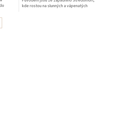
na
Původem jsou ze západního Středomoří,
 do
kde rostou na slunných a vápenatých
svazích. Levandule úzkolistá...