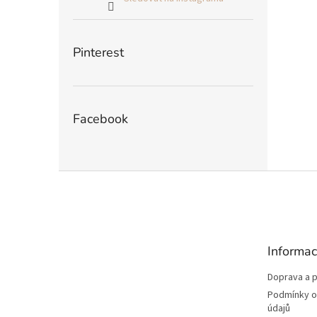
Pinterest
Facebook
Z
á
p
a
t
Informac
í
Doprava a p
Podmínky o
údajů