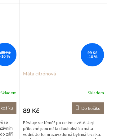
růst. V...
139 Kč
99 Kč
–10 %
–10 %
Máta citrónová
Skladem
Skladem
 košíku
Do košíku
89 Kč
věže
Pěstuje se téměř po celém světě. Její
enzivním
příbuzné jsou máta dlouholistá a máta
do září
vodní. Je to mrazuvzdorná bylinná trvalka.