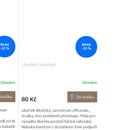
79 Kč
89 Kč
–10 %
–10 %
Libeček lékařský
Skladem
Skladem
 košíku
Do košíku
80 Kč
inum
Libeček lékařský, Levisticum officinale,
trvalka, bez problémů přezimuje. Půda pro
díl od té
výsadbu libečku postačí běžná zahradní,
o bohatší
hluboká humózní s dostatkem živin podpoří