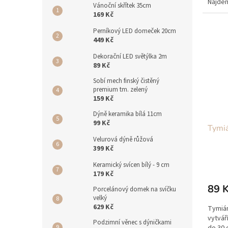
Najdem
Vánoční skřítek 35cm
vyššíc
169 Kč
Perníkový LED domeček 20cm
449 Kč
Dekorační LED světýlka 2m
89 Kč
Sobí mech finský čistěný
premium tm. zelený
159 Kč
Dýně keramika bílá 11cm
99 Kč
Tymi
Velurová dýně růžová
399 Kč
Keramický svícen bílý - 9 cm
179 Kč
89 
Porcelánový domek na svíčku
velký
629 Kč
Tymiá
vytvář
Podzimní věnec s dýničkami