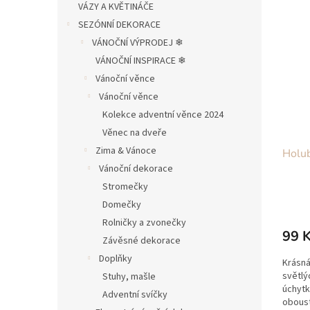
VÁZY A KVĚTINÁČE
SEZÓNNÍ DEKORACE
VÁNOČNÍ VÝPRODEJ ❄︎︎
VÁNOČNÍ INSPIRACE ❄︎︎
Vánoční věnce
Vánoční věnce
Kolekce adventní věnce 2024
Věnec na dveře
Zima & Vánoce
Holub
Vánoční dekorace
Stromečky
Domečky
Rolničky a zvonečky
99 
Závěsné dekorace
Doplňky
Krásná
světlý
Stuhy, mašle
úchytk
Adventní svíčky
oboust