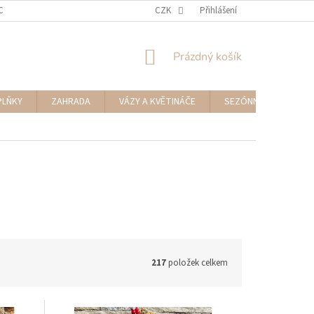
CENÍ ZBOŽÍ A REKLAMACE
NAPIŠTE NÁM
CZK
Přihlášení
NÁKUPNÍ
Prázdný košík
KOŠÍK
PLŇKY
ZAHRADA
VÁZY A KVĚTINÁČE
SEZÓNNÍ DEKORACE
217
položek celkem