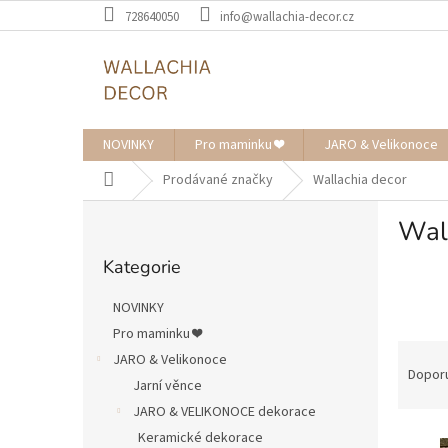
Přejít
728640050
info@wallachia-decor.cz
na
obsah
NOVINKY
Pro maminku ❤️
JARO & Velikonoce
Domů
Prodávané značky
Wallachia decor
P
Wal
o
Přeskočit
s
Kategorie
kategorie
t
r
NOVINKY
a
Pro maminku ❤️
n
Ř
JARO & Velikonoce
n
a
Dopor
í
Jarní věnce
z
p
JARO & VELIKONOCE dekorace
e
a
V
n
Keramické dekorace