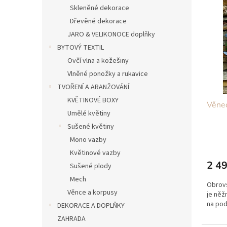
n
ý
í
Skleněné dekorace
e
p
p
Dřevěné dekorace
l
i
r
JARO & VELIKONOCE doplňky
s
o
BYTOVÝ TEXTIL
p
d
r
u
Ovčí vlna a kožešiny
o
k
Vlněné ponožky a rukavice
d
t
TVOŘENÍ A ARANŽOVÁNÍ
u
ů
KVĚTINOVÉ BOXY
Věne
k
Umělé květiny
t
Sušené květiny
ů
Mono vazby
Květinové vazby
2 49
Sušené plody
Mech
Obrov
Věnce a korpusy
je něž
na pod
DEKORACE A DOPLŇKY
ZAHRADA