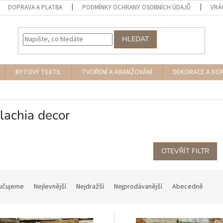
DOPRAVA A PLATBA
PODMÍNKY OCHRANY OSOBNÍCH ÚDAJŮ
VRÁ
HLEDAT
BYTOVÝ TEXTIL
TVOŘENÍ A ARANŽOVÁNÍ
DEKORACE A DO
lachia decor
OTEVŘÍT FILTR
učujeme
Nejlevnější
Nejdražší
Nejprodávanější
Abecedně