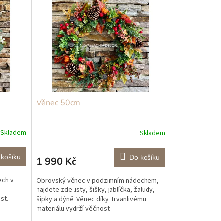
Věnec 50cm
Skladem
Skladem
 košíku
Do košíku
1 990 Kč
ech v
Obrovský věnec v podzimním nádechem,
najdete zde listy, šišky, jablíčka, žaludy,
st.
šípky a dýně. Věnec díky trvanlivému
materiálu vydrží věčnost.