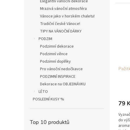
Elegantní vánoční dekorace
materi
Mrazivá vánoční atmosféra
Vánoce jako v horském chaletu!
Tradiční české Vánoce!
TIPY NA VÁNOČNÍ DÁRKY
PODZIM
Podzimní dekorace
Podzimní věnce
Podzimní doplňky
Pažit
Pro vánoční nedočkavce
PODZIMNÍ INSPIRACE
Dekorace na OBJEDNÁVKU
LÉTO
POSLEDNÍ KUSY %
79 
Vyznač
do výš
Top 10 produktů
aromat