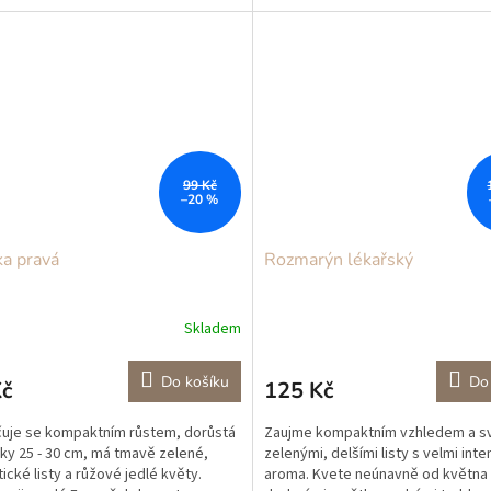
álem, může se...
je její...
99 Kč
–20 %
ka pravá
Rozmarýn lékařský
Skladem
Do košíku
Do
Kč
125 Kč
uje se kompaktním růstem, dorůstá
Zaujme kompaktním vzhledem a s
ky 25 - 30 cm, má tmavě zelené,
zelenými, delšími listy s velmi int
ické listy a růžové jedlé květy.
aroma. Kvete neúnavně od května 