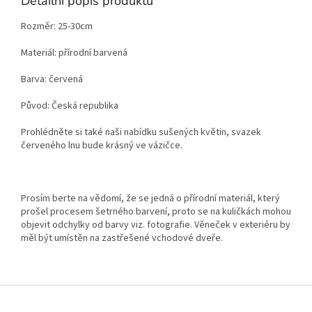
Detailní popis produktu
Rozměr: 25-30cm
Materiál: přírodní barvená
Barva: červená
Původ: Česká republika
Prohlédněte si také naši nabídku sušených květin, svazek
červeného lnu bude krásný ve vázičce.
Prosím berte na vědomí, že se jedná o přírodní materiál, který
prošel procesem šetrného barvení, proto se na kuličkách mohou
objevit odchylky od barvy viz. fotografie. Věneček v exteriéru by
měl být umístěn na zastřešené vchodové dveře.
Z
á