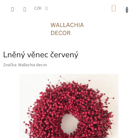
Přejít
NÁKU
na
CZK
obsah
KOŠÍK
Lněný věnec červený
Značka:
Wallachia decor