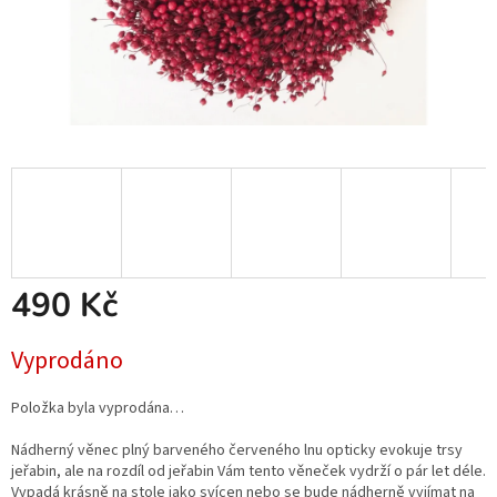
490 Kč
Měrná
Vyprodáno
cena:
Položka byla vyprodána…
Nádherný věnec plný barveného červeného lnu opticky evokuje trsy
jeřabin, ale na rozdíl od jeřabin Vám tento věneček vydrží o pár let déle.
Vypadá krásně na stole jako svícen nebo se bude nádherně vyjímat na