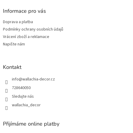
p
a
Informace pro vás
t
Doprava a platba
í
Podmínky ochrany osobních údajů
Vrácení zboží a reklamace
Napište nám
Kontakt
info
@
wallachia-decor.cz
728640050
Sledujte nás
wallachia_decor
Přijímáme online platby