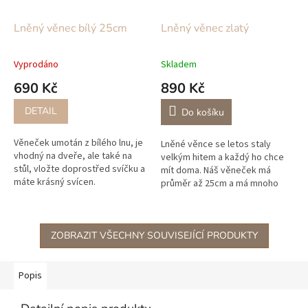
Lněný věnec bílý 25cm
Lněný věnec zlatý
Vyprodáno
Skladem
690 Kč
890 Kč
DETAIL
Do košíku
Věneček umotán z bílého lnu, je
Lněné věnce se letos staly
vhodný na dveře, ale také na
velkým hitem a každý ho chce
stůl, vložte doprostřed svíčku a
mít doma. Náš věneček má
máte krásný svícen.
průměr až 25cm a má mnoho
využití, můžete ho zavěsit,
položit na poličku, dát
doprostřed svíčku...
ZOBRAZIT VŠECHNY SOUVISEJÍCÍ PRODUKTY
Popis