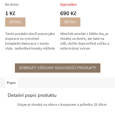
Na dotaz
Vyprodáno
1 Kč
690 Kč
DETAIL
DETAIL
Tento produkt slouží pouze jako
Věneček umotán z bílého lnu, je
inspirace na vytvoření
vhodný na dveře, ale také na
kompletní dekorace v tomto
stůl, vložte doprostřed svíčku a
stylu. Jednotlivé kousky můžete
máte krásný svícen.
zakoupit na našem e-
shopu www.wallachia-
decor.cz níže...
ZOBRAZIT VŠECHNY SOUVISEJÍCÍ PRODUKTY
Popis
Detailní popis produktu
Stojan je vhodný na věnce s korpusem o průměru 25-30cm.