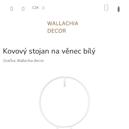
Přejít
NÁKU
na
CZK
obsah
KOŠÍK
Kovový stojan na věnec bílý
Značka:
Wallachia decor