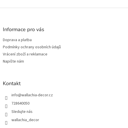
Z
á
p
a
Informace pro vás
t
Doprava a platba
í
Podmínky ochrany osobních údajů
Vrácení zboží a reklamace
Napište nám
Kontakt
info
@
wallachia-decor.cz
728640050
Sledujte nás
wallachia_decor