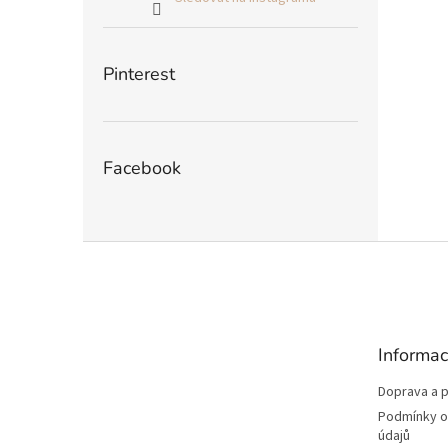
Pinterest
Facebook
Z
á
p
a
t
Informac
í
Doprava a p
Podmínky o
údajů