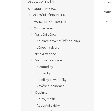
Rozm
VÁZY A KVĚTINÁČE
SEZÓNNÍ DEKORACE
Mater
VÁNOČNÍ VÝPRODEJ ❄︎︎
Barva
VÁNOČNÍ INSPIRACE ❄︎︎
Vánoční věnce
Vánoční věnce
Kolekce adventní věnce 2024
Věnec na dveře
Zima & Vánoce
Vánoční dekorace
Stromečky
Domečky
Rolničky a zvonečky
Závěsné dekorace
Doplňky
Stuhy, mašle
Adventní svíčky