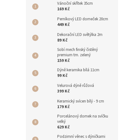
Vánoční skřítek 35cm
169 Kč
Perníkový LED domeček 20cm
449 Kč
Dekorační LED světýlka 2m
89 Kč
Sobí mech finský čistěný
premium tm. zelený
159 Kč
Dýně keramika bílá 11cm
99 Kč
Velurová dýně růžová
399 Kč
Keramický svícen bílý - 9 cm
179 Kč
Porcelánový domek na svíčku
velký
629 Kč
Podzimní věnec s dýničkami