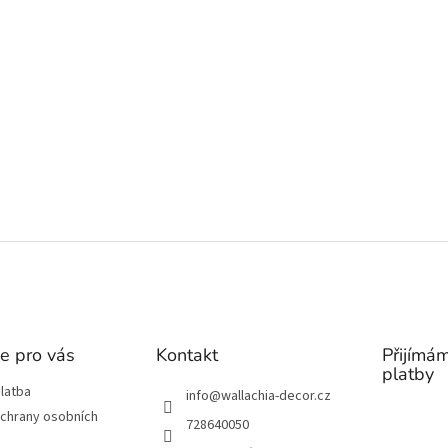
e pro vás
Kontakt
Přijímám
platby
latba
info
@
wallachia-decor.cz
chrany osobních
728640050