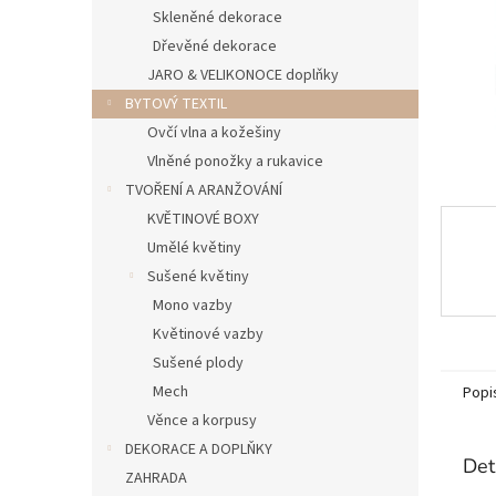
n
Skleněné dekorace
e
Dřevěné dekorace
l
JARO & VELIKONOCE doplňky
BYTOVÝ TEXTIL
Ovčí vlna a kožešiny
Vlněné ponožky a rukavice
TVOŘENÍ A ARANŽOVÁNÍ
KVĚTINOVÉ BOXY
Umělé květiny
Sušené květiny
Mono vazby
Květinové vazby
Sušené plody
Mech
Popi
Věnce a korpusy
DEKORACE A DOPLŇKY
Det
ZAHRADA