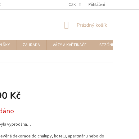
CENÍ ZBOŽÍ A REKLAMACE
NAPIŠTE NÁM
CZK
Přihlášení
NÁKUPNÍ
Prázdný košík
KOŠÍK
PLŇKY
ZAHRADA
VÁZY A KVĚTINÁČE
SEZÓNNÍ DEKORACE
90 Kč
dáno
byla vyprodána…
řevěná dekorace do chalupy, hotelu, apartmánu nebo do