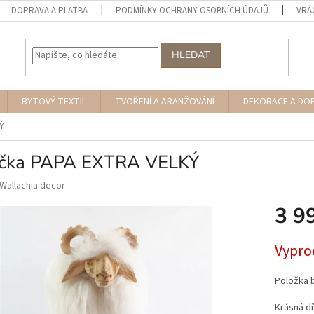
DOPRAVA A PLATBA
PODMÍNKY OCHRANY OSOBNÍCH ÚDAJŮ
VRÁ
HLEDAT
BYTOVÝ TEXTIL
TVOŘENÍ A ARANŽOVÁNÍ
DEKORACE A DO
Ý
čka PAPA EXTRA VELKÝ
Wallachia decor
3 9
Měrná
Vypro
cena:
Položka 
Krásná d