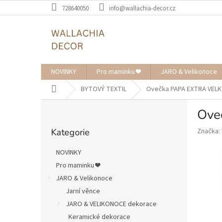
Přejít
728640050
info@wallachia-decor.cz
na
obsah
NOVINKY
Pro maminku ❤️
JARO & Velikonoce
Domů
BYTOVÝ TEXTIL
Ovečka PAPA EXTRA VELK
P
Ove
o
Přeskočit
s
Kategorie
Značka:
kategorie
t
r
NOVINKY
a
Pro maminku ❤️
n
JARO & Velikonoce
n
í
Jarní věnce
p
JARO & VELIKONOCE dekorace
a
Keramické dekorace