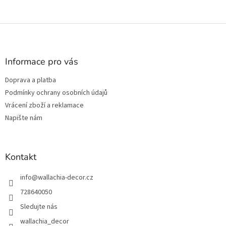
Z
á
p
a
Informace pro vás
t
Doprava a platba
í
Podmínky ochrany osobních údajů
Vrácení zboží a reklamace
Napište nám
Kontakt
info
@
wallachia-decor.cz
728640050
Sledujte nás
wallachia_decor