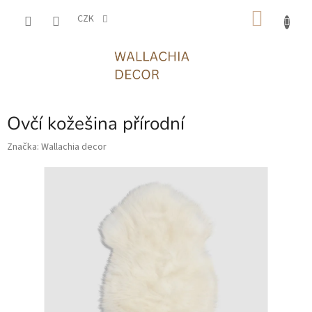
Přejít
NÁKU
na
CZK
obsah
KOŠÍK
Ovčí kožešina přírodní
Značka:
Wallachia decor