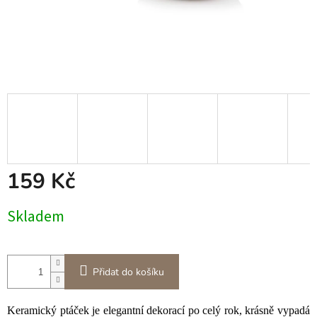
159 Kč
Měrná
Skladem
cena:
Přidat do košíku
Keramický ptáček je elegantní dekorací po celý rok, krásně vypadá