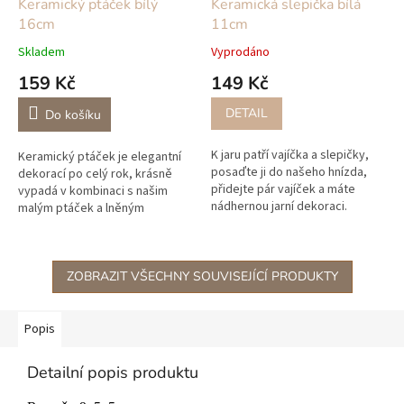
Keramický ptáček bílý
Keramická slepička bílá
16cm
11cm
Skladem
Vyprodáno
159 Kč
149 Kč
DETAIL
Do košíku
K jaru patří vajíčka a slepičky,
Keramický ptáček je elegantní
posaďte ji do našeho hnízda,
dekorací po celý rok, krásně
přidejte pár vajíček a máte
vypadá v kombinaci s našim
nádhernou jarní dekoraci.
malým ptáček a lněným
POZOR K ODESLÁNÍ OD
věnečkem z naši nabídky, který
8.2.2024!!!!
najdete v kategorii "jarní věnce".
ZOBRAZIT VŠECHNY SOUVISEJÍCÍ PRODUKTY
Popis
Detailní popis produktu