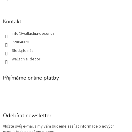
Kontakt
info
@
wallachia-decor.cz
728640050
Sledujte nás
wallachia_decor
Přijímáme online platby
Odebírat newsletter
Vložte svůj e-mail a my vám budeme zasílat informace o nových
produktech na našem e-shopu.