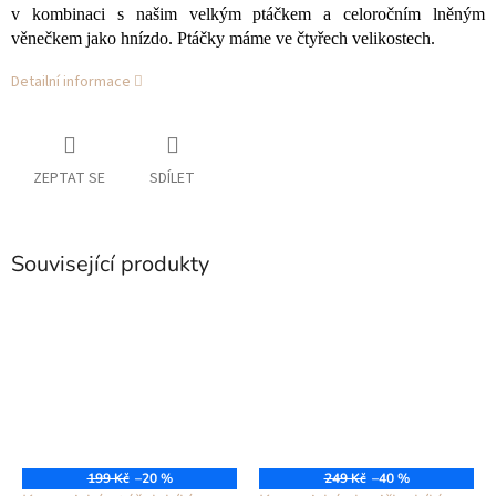
v kombinaci s našim velkým ptáčkem a celoročním lněným
věnečkem jako hnízdo. Ptáčky máme ve čtyřech velikostech.
Detailní informace
ZEPTAT SE
SDÍLET
Související produkty
199 Kč
–20 %
249 Kč
–40 %