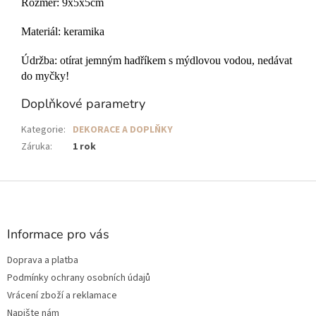
Rozměr: 9x5x5cm
Materiál: keramika
Údržba: otírat jemným hadříkem s mýdlovou vodou, nedávat
do myčky!
Doplňkové parametry
Kategorie
:
DEKORACE A DOPLŇKY
Záruka
:
1 rok
Z
á
p
a
Informace pro vás
t
Doprava a platba
í
Podmínky ochrany osobních údajů
Vrácení zboží a reklamace
Napište nám