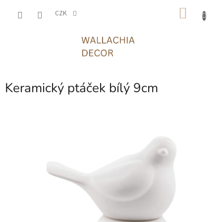
Přejít
NÁKU
na
CZK
obsah
KOŠÍK
Keramický ptáček bílý 9cm