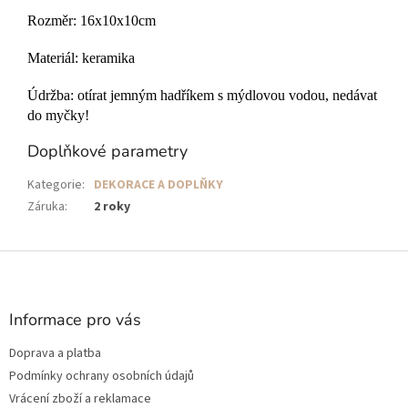
Rozměr: 16x10x10cm
Materiál: keramika
Údržba: otírat jemným hadříkem s mýdlovou vodou, nedávat
do myčky!
Doplňkové parametry
Kategorie
:
DEKORACE A DOPLŇKY
Záruka
:
2 roky
Z
á
p
a
Informace pro vás
t
Doprava a platba
í
Podmínky ochrany osobních údajů
Vrácení zboží a reklamace