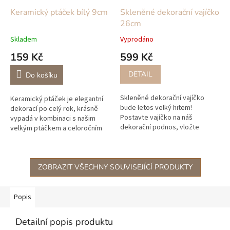
Keramický ptáček bílý 9cm
Skleněné dekorační vajíčko
26cm
Skladem
Vyprodáno
159 Kč
599 Kč
DETAIL
Do košíku
Skleněné dekorační vajíčko
Keramický ptáček je elegantní
bude letos velký hitem!
dekorací po celý rok, krásně
Postavte vajíčko na náš
vypadá v kombinaci s našim
dekorační podnos, vložte
velkým ptáčkem a celoročním
dovnitř pár větviček, křepelčí
lněným věnečkem jako hnízdo.
peří a našeho keramického
Ptáčky máme ve čtyřech
ptáčka a máte...
velikostech.
ZOBRAZIT VŠECHNY SOUVISEJÍCÍ PRODUKTY
Popis
Detailní popis produktu