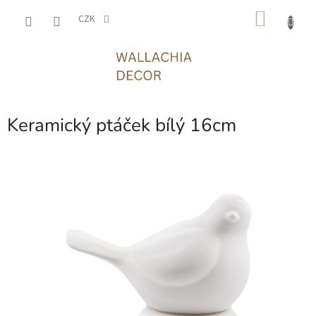
Přejít
NÁKU
na
CZK
obsah
KOŠÍK
Keramický ptáček bílý 16cm