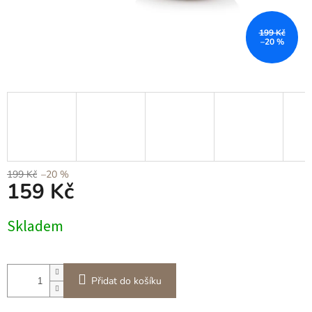
199 Kč
–20 %
199 Kč
–20 %
159 Kč
Měrná
Skladem
cena:
Přidat do košíku