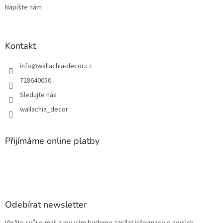
Napište nám
Kontakt
info
@
wallachia-decor.cz
728640050
Sledujte nás
wallachia_decor
Přijímáme online platby
Odebírat newsletter
Vložte svůj e-mail a my vám budeme zasílat informace o nových