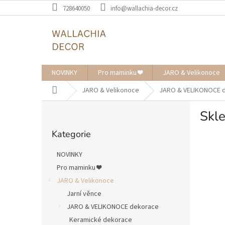
Přejít
728640050
info@wallachia-decor.cz
na
obsah
NOVINKY
Pro maminku ❤️
JARO & Velikonoce
Domů
JARO & Velikonoce
JARO & VELIKONOCE 
P
Skle
o
Přeskočit
s
Kategorie
kategorie
t
r
NOVINKY
a
Pro maminku ❤️
n
JARO & Velikonoce
n
í
Jarní věnce
p
JARO & VELIKONOCE dekorace
a
Keramické dekorace