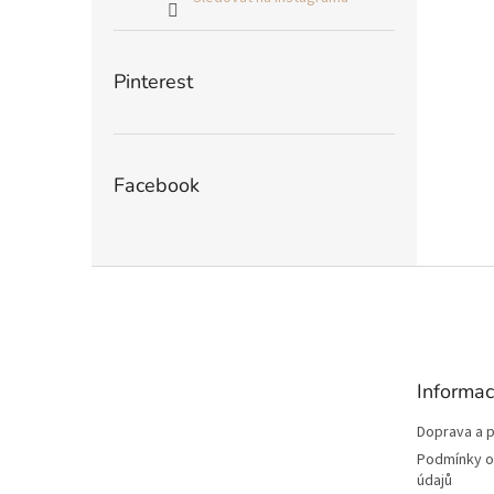
Pinterest
Facebook
Z
á
p
a
t
Informac
í
Doprava a p
Podmínky o
údajů