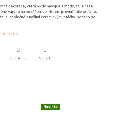
emná dekorace, která nikdy nevyjde z módy, to je naše
něné vajíčko na pověšení ve kterém je uvnitř bílé peříčko.
te jej společně s našimi keramickými ptáčky. Dodáno po
informace
ZEPTAT SE
SDÍLET
Novinka