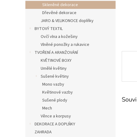
n
Skleněné dekorace
e
Dřevěné dekorace
l
JARO & VELIKONOCE doplňky
BYTOVÝ TEXTIL
Ovčí vlna a kožešiny
Vlněné ponožky a rukavice
TVOŘENÍ A ARANŽOVÁNÍ
KVĚTINOVÉ BOXY
Umělé květiny
Sušené květiny
Mono vazby
Květinové vazby
Souvi
Sušené plody
Mech
Věnce a korpusy
DEKORACE A DOPLŇKY
ZAHRADA