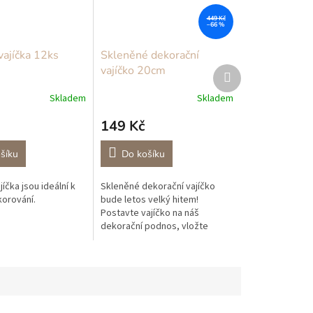
449 Kč
–66 %
vajíčka 12ks
Skleněné dekorační
vajíčko 20cm
Další
produkt
Skladem
Skladem
149 Kč
šíku
Do košíku
jíčka jsou ideální k
Skleněné dekorační vajíčko
korování.
bude letos velký hitem!
Postavte vajíčko na náš
dekorační podnos, vložte
dovnitř pár větviček, křepelčí
peří a našeho keramického
ptáčka a máte...