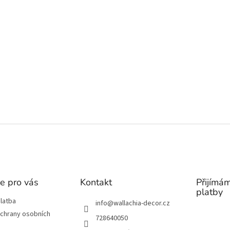
e pro vás
Kontakt
Přijímám
platby
latba
info
@
wallachia-decor.cz
chrany osobních
728640050