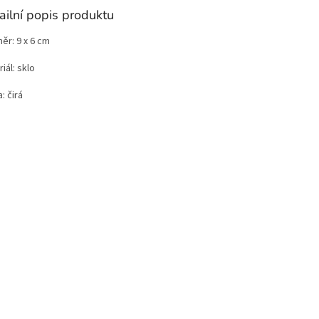
ailní popis produktu
ěr: 9 x 6 cm
iál: sklo
: čirá