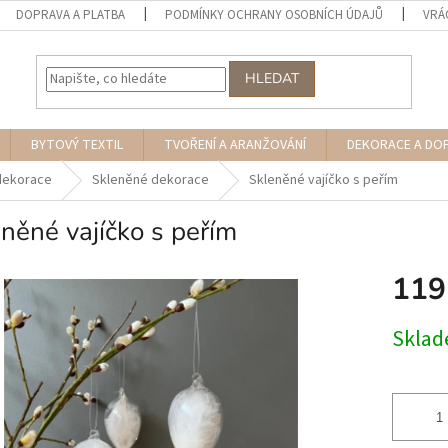
DOPRAVA A PLATBA
PODMÍNKY OCHRANY OSOBNÍCH ÚDAJŮ
VRÁ
HLEDAT
BYTOVÝ TEXTIL
TVOŘENÍ A ARANŽOVÁNÍ
DEKORACE A DO
dekorace
Skleněné dekorace
Skleněné vajíčko s peřím
něné vajíčko s peřím
119
Měrná
Skla
cena: