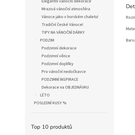
Elegantní vánoční dekorace
Det
Mrazivá vánoční atmosféra
Vánoce jako v horském chaletu!
Rozm
Tradiční české Vánoce!
Mater
TIPY NA VÁNOČNÍ DÁRKY
Barva
PODZIM
Podzimní dekorace
Podzimní věnce
Podzimní doplňky
Pro vánoční nedočkavce
PODZIMNÍ INSPIRACE
Dekorace na OBJEDNÁVKU
LÉTO
POSLEDNÍ KUSY %
Top 10 produktů