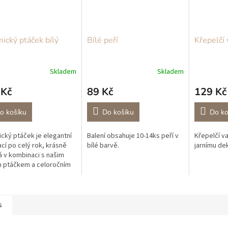
ický ptáček bílý
Bílé peří
Křepelčí 
Skladem
Skladem
 Kč
89 Kč
129 Kč
o košíku
Do košíku
Do ko
cký ptáček je elegantní
Balení obsahuje 10-14ks peří v
Křepelčí va
cí po celý rok, krásně
bílé barvě.
jarnímu de
 v kombinaci s našim
 ptáčkem a celoročním
 věnečkem jako hnízdo.
y máme ve čtyřech
stech.
s