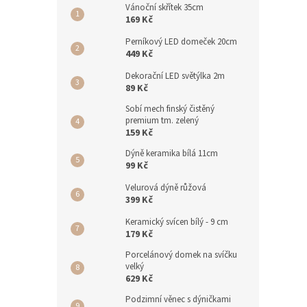
Vánoční skřítek 35cm
169 Kč
Perníkový LED domeček 20cm
449 Kč
Dekorační LED světýlka 2m
89 Kč
Sobí mech finský čistěný
premium tm. zelený
159 Kč
Dýně keramika bílá 11cm
99 Kč
Velurová dýně růžová
399 Kč
Keramický svícen bílý - 9 cm
179 Kč
Porcelánový domek na svíčku
velký
629 Kč
Podzimní věnec s dýničkami