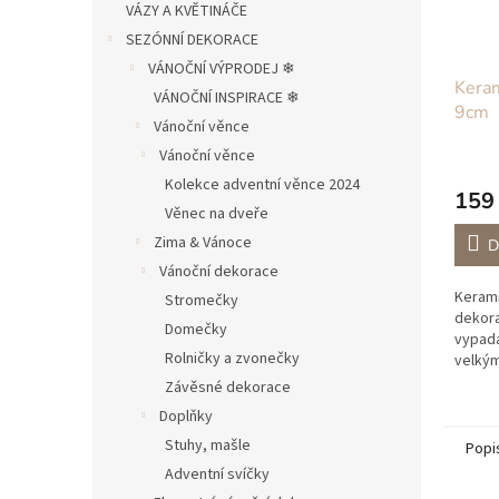
VÁZY A KVĚTINÁČE
SEZÓNNÍ DEKORACE
VÁNOČNÍ VÝPRODEJ ❄︎︎
Keram
VÁNOČNÍ INSPIRACE ❄︎︎
9cm
Vánoční věnce
Vánoční věnce
Kolekce adventní věnce 2024
159
Věnec na dveře
Zima & Vánoce
D
Vánoční dekorace
Kerami
Stromečky
dekora
Domečky
vypadá
Rolničky a zvonečky
velkým
lněným
Závěsné dekorace
Ptáčk
Doplňky
veliko
Stuhy, mašle
Popi
Adventní svíčky