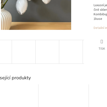
Luxusní j
čiré skle
Kombibuj
1kuse
Detailní 
TISK
sející produkty