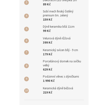
Dekorační LED světýlka 2m
89 Kč
Sobí mech finský čistěný
premium tm. zelený
159 Kč
Dýně keramika bílá 11cm
99 Kč
Velurová dýně růžová
399 Kč
Keramický svícen bílý - 9 cm
179 Kč
Porcelánový domek na svíčku
velký
629 Kč
Podzimní věnec s dýničkami
1 990 Kč
Keramická dýně béžová
219 Kč