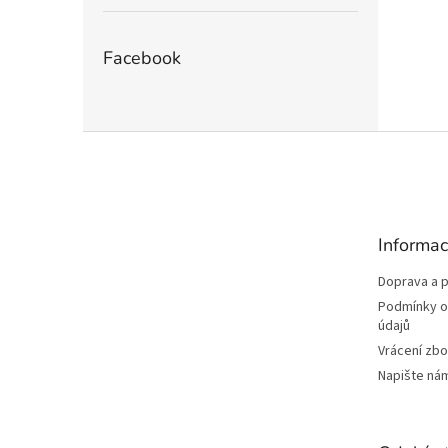
Facebook
Z
á
p
a
t
Informac
í
Doprava a p
Podmínky o
údajů
Vrácení zbo
Napište ná