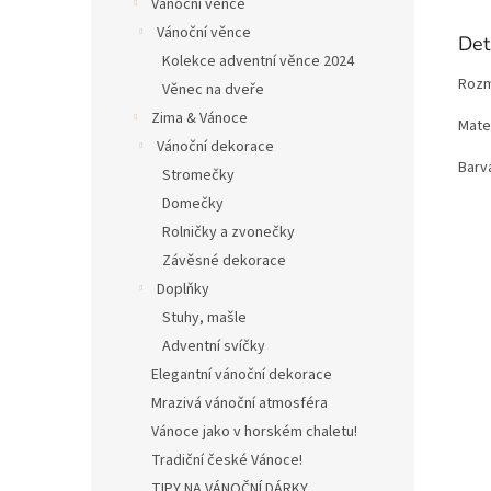
Vánoční věnce
Vánoční věnce
Det
Kolekce adventní věnce 2024
Rozm
Věnec na dveře
Zima & Vánoce
Mater
Vánoční dekorace
Barva
Stromečky
Domečky
Rolničky a zvonečky
Závěsné dekorace
Doplňky
Stuhy, mašle
Adventní svíčky
Elegantní vánoční dekorace
Mrazivá vánoční atmosféra
Vánoce jako v horském chaletu!
Tradiční české Vánoce!
TIPY NA VÁNOČNÍ DÁRKY