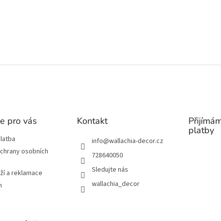
e pro vás
Kontakt
Přijímám
platby
latba
info
@
wallachia-decor.cz
chrany osobních
728640050
Sledujte nás
ží a reklamace
wallachia_decor
m