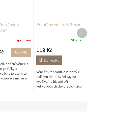
ční věnec s
Proutěný věneček 20cm
50cm
Další
produkt
Vyprodáno
Skladem
119 Kč
Kč
DETAIL
Do košíku
elikonoční věnec s
i peříčky a
Věneček z proutí je vhodný k
vajíčky je stal hitem
dalšímu dekorování. My ho
likonoce a my se ani
využíváme hlavně při
interiéru dodá tu
velikonočních dekoracích jako
ikonoční atmosféru a
hnízdo pro ptáčka nebo
vajíčka, dále na podzim jako
podestýlka pro naše...