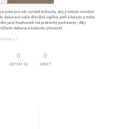
ce jsme pro vás vyrobili kohouta, aby ji nebylo smutno!
do dekorace naše dřevěná vajíčka, peří a hnízdo a máte
ního jara! Kouhoutek má praktický podstavec, díky
můžete dekorace kdykoliv přemístit.
informace
ZEPTAT SE
SDÍLET