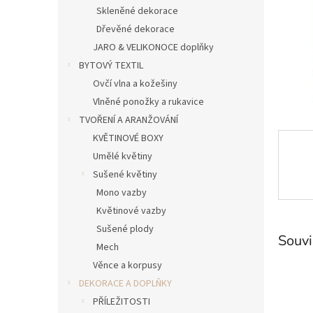
n
Skleněné dekorace
e
Dřevěné dekorace
l
JARO & VELIKONOCE doplňky
BYTOVÝ TEXTIL
Ovčí vlna a kožešiny
Vlněné ponožky a rukavice
TVOŘENÍ A ARANŽOVÁNÍ
KVĚTINOVÉ BOXY
Umělé květiny
Sušené květiny
Mono vazby
Květinové vazby
Sušené plody
Souvi
Mech
Věnce a korpusy
DEKORACE A DOPLŇKY
PŘÍLEŽITOSTI