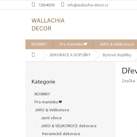
Přejít
728640050
info@wallachia-decor.cz
na
obsah
NOVINKY
Pro maminku ❤️
JARO & Velikonoce
Domů
DEKORACE A DOPLŇKY
Bytové doplňky
P
Dře
o
Přeskočit
s
Kategorie
Značka:
kategorie
t
r
NOVINKY
a
Pro maminku ❤️
n
JARO & Velikonoce
n
í
Jarní věnce
p
JARO & VELIKONOCE dekorace
a
Keramické dekorace