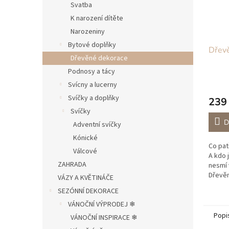
Svatba
K narození dítěte
Narozeniny
Bytové doplňky
Dřevě
Dřevěné dekorace
Podnosy a tácy
Svícny a lucerny
Svíčky a doplňky
239
Svíčky
D
Adventní svíčky
Kónické
Co pat
Válcové
A kdo 
ZAHRADA
nesmí 
Dřevěn
VÁZY A KVĚTINÁČE
podsta
SEZÓNNÍ DEKORACE
můžete
VÁNOČNÍ VÝPRODEJ ❄︎︎
Popi
VÁNOČNÍ INSPIRACE ❄︎︎