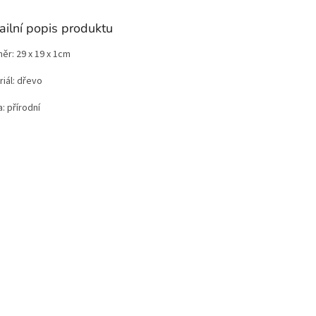
ailní popis produktu
ěr: 29 x 19 x 1cm
iál: dřevo
: přírodní