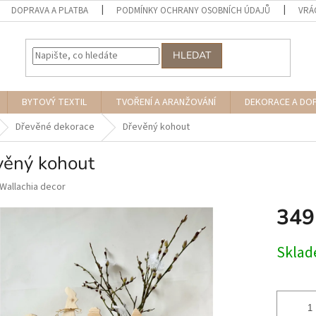
DOPRAVA A PLATBA
PODMÍNKY OCHRANY OSOBNÍCH ÚDAJŮ
VRÁ
HLEDAT
BYTOVÝ TEXTIL
TVOŘENÍ A ARANŽOVÁNÍ
DEKORACE A DO
Dřevěné dekorace
Dřevěný kohout
věný kohout
Wallachia decor
349
Měrná
Skla
cena: