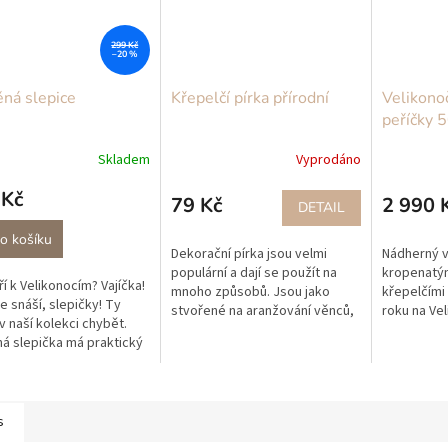
299 Kč
–20 %
ná slepice
Křepelčí pírka přírodní
Velikono
peříčky 
Skladem
Vyprodáno
 Kč
79 Kč
2 990 
DETAIL
o košíku
Dekorační pírka jsou velmi
Nádherný v
populární a dají se použít na
kropenatým
ří k Velikonocím? Vajíčka!
mnoho způsobů. Jsou jako
křepelčími 
je snáší, slepičky! Ty
stvořené na aranžování věnců,
roku na Ve
v naší kolekci chybět.
na velikonoční ozdoby a mnoho
nedivíme v 
á slepička má praktický
dalších dekorací.
pravou vel
vec, díky kterému
v...
 slepičku libovolně...
s