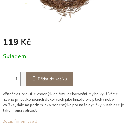
119 Kč
Měrná
Skladem
cena:
Přidat do košíku
Věneček z proutí je vhodný k dalšímu dekorování. My ho využíváme
hlavně při velikonočních dekoracích jako hnízdo pro ptáčka nebo
vajíčka, dále na podzim jako podestýlka pro naše dýničky. V nabídce je
také menší velikost.
Detailní informace