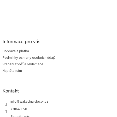
Z
á
p
a
Informace pro vás
t
Doprava a platba
í
Podmínky ochrany osobních údajů
Vrácení zboží a reklamace
Napište nám
Kontakt
info
@
wallachia-decor.cz
728640050
Sledujte nás