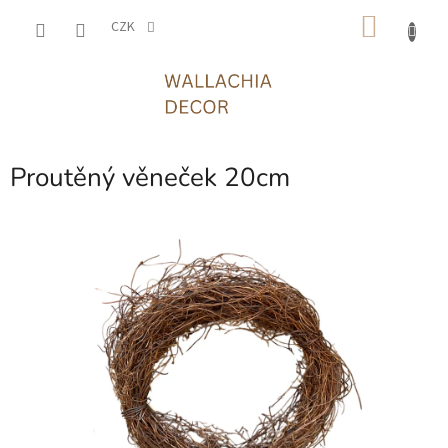
Přejít
NÁKU
na
CZK
obsah
KOŠÍK
Proutěný věneček 20cm