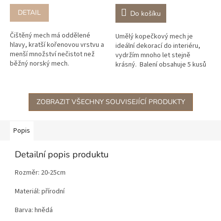
DETAIL
Do košíku
Čištěný mech má oddělené
Umělý kopečkový mech je
hlavy, kratší kořenovou vrstvu a
ideální dekorací do interiéru,
menší množství nečistot než
vydržím mnoho let stejně
běžný norský mech.
krásný. Balení obsahuje 5 kusů
Stabilizovaný mech získáváme
kamenů
přímo od zahraničních výrobců
ze...
ZOBRAZIT VŠECHNY SOUVISEJÍCÍ PRODUKTY
Popis
Detailní popis produktu
Rozměr: 20-25cm
Materiál: přírodní
Barva: hnědá