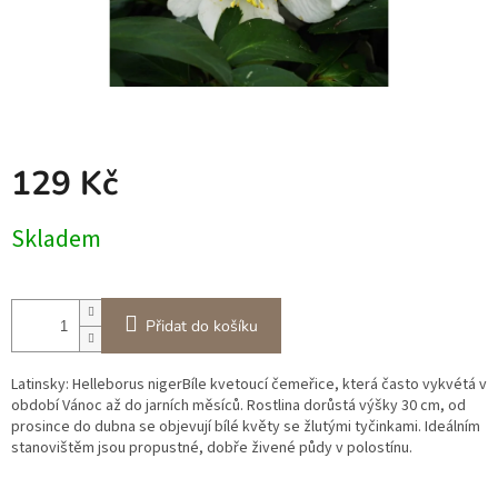
129 Kč
Měrná
Skladem
cena:
Přidat do košíku
Latinsky: Helleborus nigerBíle kvetoucí čemeřice, která často vykvétá v
období Vánoc až do jarních měsíců. Rostlina dorůstá výšky 30 cm, od
prosince do dubna se objevují bílé květy se žlutými tyčinkami. Ideálním
stanovištěm jsou propustné, dobře živené půdy v polostínu.