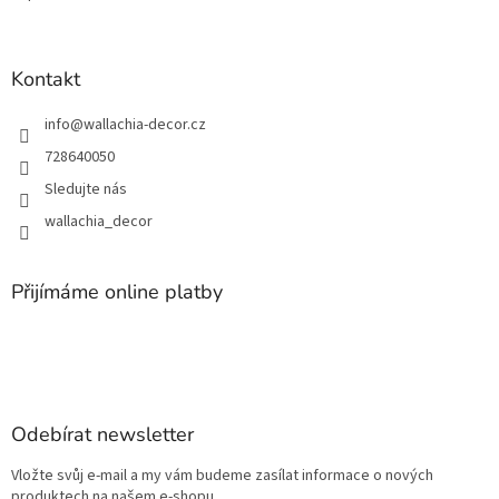
Kontakt
info
@
wallachia-decor.cz
728640050
Sledujte nás
wallachia_decor
Přijímáme online platby
Odebírat newsletter
Vložte svůj e-mail a my vám budeme zasílat informace o nových
produktech na našem e-shopu.