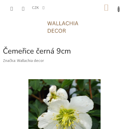
Přejít
NÁKU
na
CZK
obsah
KOŠÍK
Čemeřice černá 9cm
Značka:
Wallachia decor