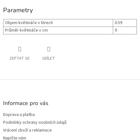
Parametry
Objem květináče v litrech
0.59
Průměr květináče v cm
9
ZEPTAT SE
SDÍLET
Z
á
p
a
Informace pro vás
t
Doprava a platba
í
Podmínky ochrany osobních údajů
Vrácení zboží a reklamace
Napište nám