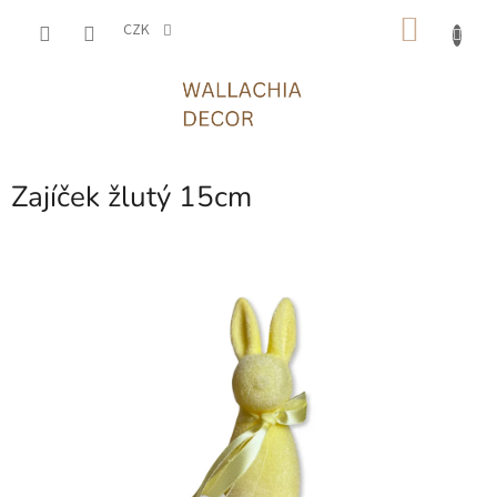
Přejít
NÁKU
na
CZK
obsah
KOŠÍK
Zajíček žlutý 15cm