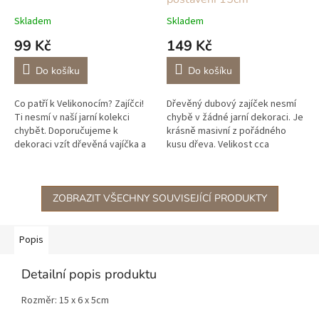
Skladem
Skladem
99 Kč
149 Kč
Do košíku
Do košíku
Co patří k Velikonocím? Zajíčci!
Dřevěný dubový zajíček nesmí
Ti nesmí v naší jarní kolekci
chybě v žádné jarní dekoraci. Je
chybět. Doporučujeme k
krásně masivní z pořádného
dekoraci vzít dřevěná vajíčka a
kusu dřeva. Velikost cca
peří. Dále máme krásné dřevěné
15x7cm. Tloušťka 3cm.
kohouty a slepičky, vše...
Ošetřeno přírodním olejem. V
nabídce máme...
ZOBRAZIT VŠECHNY SOUVISEJÍCÍ PRODUKTY
Popis
Detailní popis produktu
Rozměr: 15 x 6 x 5cm