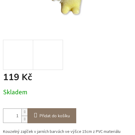
119 Kč
Měrná
Skladem
cena:
Přidat do košíku
Kouzelný zajíček v jarních barvách ve výšce 15cm z PVC materiálu