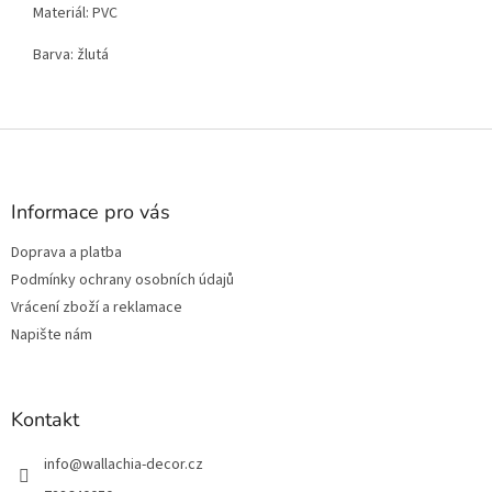
Materiál: PVC
Barva: žlutá
Z
á
p
a
Informace pro vás
t
Doprava a platba
í
Podmínky ochrany osobních údajů
Vrácení zboží a reklamace
Napište nám
Kontakt
info
@
wallachia-decor.cz