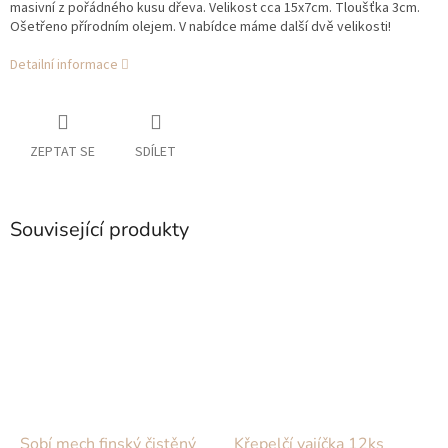
masivní z pořádného kusu dřeva. Velikost cca 15x7cm. Tloušťka 3cm.
Ošetřeno přírodním olejem. V nabídce máme další dvě velikosti!
Detailní informace
ZEPTAT SE
SDÍLET
Související produkty
Sobí mech finský čistěný
Křepelčí vajíčka 12ks