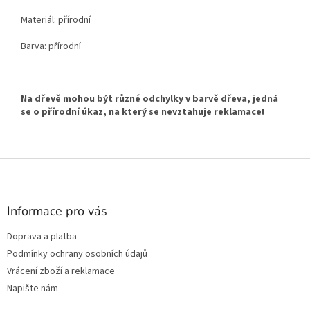
Materiál: přírodní
Barva: přírodní
Na dřevě mohou být různé odchylky v barvě dřeva, jedná
se o přírodní úkaz, na který se nevztahuje reklamace!
Z
á
p
a
Informace pro vás
t
Doprava a platba
í
Podmínky ochrany osobních údajů
Vrácení zboží a reklamace
Napište nám