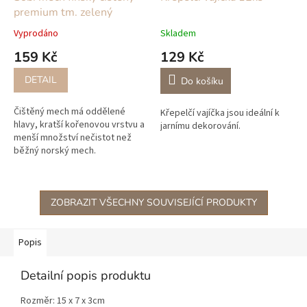
premium tm. zelený
Vyprodáno
Skladem
159 Kč
129 Kč
DETAIL
Do košíku
Čištěný mech má oddělené
Křepelčí vajíčka jsou ideální k
hlavy, kratší kořenovou vrstvu a
jarnímu dekorování.
menší množství nečistot než
běžný norský mech.
Stabilizovaný mech získáváme
přímo od zahraničních výrobců
ze...
ZOBRAZIT VŠECHNY SOUVISEJÍCÍ PRODUKTY
Popis
Detailní popis produktu
Rozměr: 15 x 7 x 3cm