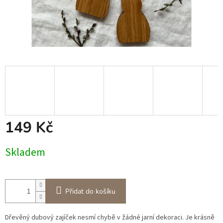
149 Kč
Měrná
Skladem
cena:
Přidat do košíku
Dřevěný dubový zajíček nesmí chybě v žádné jarní dekoraci. Je krásně