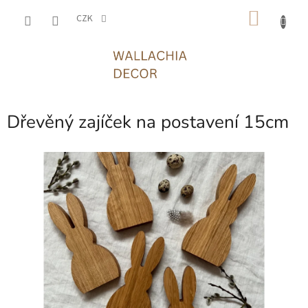
Přejít
NÁKU
na
CZK
obsah
KOŠÍK
Dřevěný zajíček na postavení 15cm