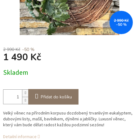
2 990 Kč
–50 %
2 990 Kč
–50 %
1 490 Kč
Měrná
Skladem
cena:
Přidat do košíku
Velký věnec na přírodním korpusu dozdobený trvanlivým eukalyptem,
dubovými listy, mašlí, bavlníkem, dýněmi a jablíčky. Luxusní věnec,
který vám bude dělat radost každou podzimní sezónu!
Detailní informace