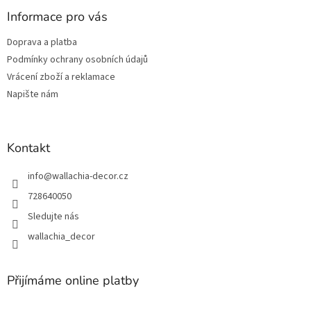
p
a
Informace pro vás
t
Doprava a platba
í
Podmínky ochrany osobních údajů
Vrácení zboží a reklamace
Napište nám
Kontakt
info
@
wallachia-decor.cz
728640050
Sledujte nás
wallachia_decor
Přijímáme online platby