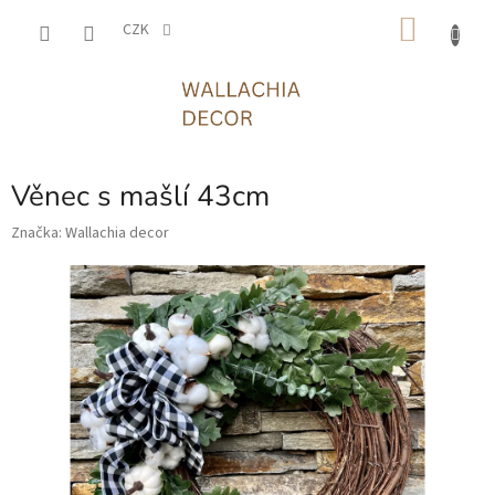
Přejít
NÁKU
na
CZK
obsah
KOŠÍK
Věnec s mašlí 43cm
Značka:
Wallachia decor