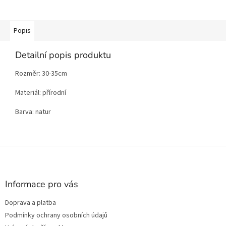
Popis
Detailní popis produktu
Rozměr: 30-35cm
Materiál: přírodní
Barva: natur
Z
á
p
a
Informace pro vás
t
Doprava a platba
í
Podmínky ochrany osobních údajů