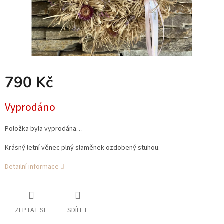
790 Kč
Měrná
Vyprodáno
cena:
Položka byla vyprodána…
Krásný letní věnec plný slaměnek ozdobený stuhou.
Detailní informace
ZEPTAT SE
SDÍLET