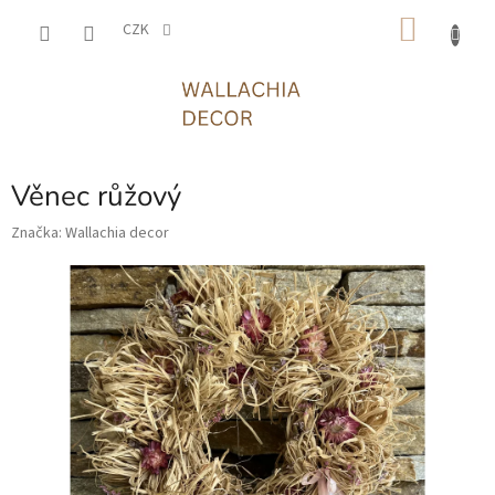
Přejít
NÁKU
na
CZK
obsah
KOŠÍK
Věnec růžový
Značka:
Wallachia decor