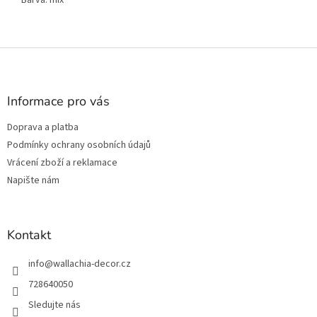
Z
á
p
a
Informace pro vás
t
Doprava a platba
í
Podmínky ochrany osobních údajů
Vrácení zboží a reklamace
Napište nám
Kontakt
info
@
wallachia-decor.cz
728640050
Sledujte nás