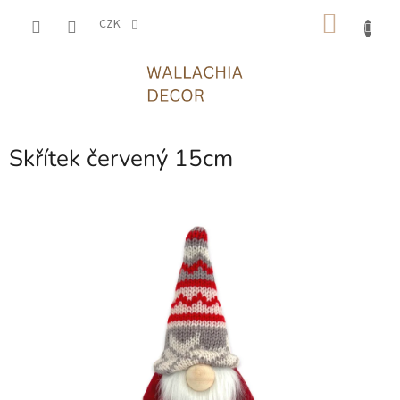
Přejít
NÁKU
na
CZK
obsah
KOŠÍK
Skřítek červený 15cm