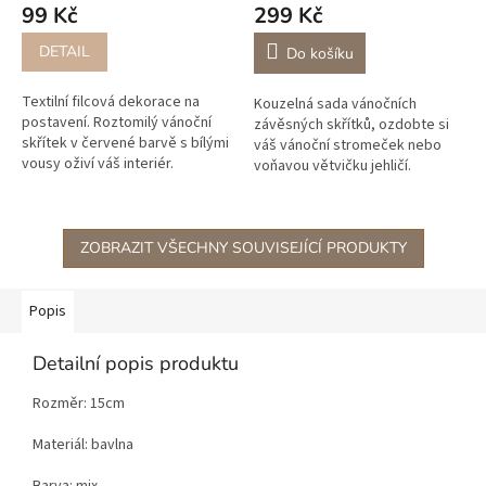
99 Kč
299 Kč
DETAIL
Do košíku
Textilní filcová dekorace na
Kouzelná sada vánočních
postavení. Roztomilý vánoční
závěsných skřítků, ozdobte si
skřítek v červené barvě s bílými
váš vánoční stromeček nebo
vousy oživí váš interiér.
voňavou větvičku jehličí.
ZOBRAZIT VŠECHNY SOUVISEJÍCÍ PRODUKTY
Popis
Detailní popis produktu
Rozměr: 15cm
Materiál: bavlna
Barva: mix