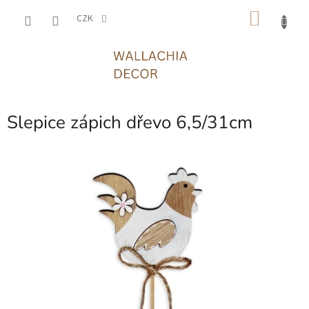
Přejít
NÁKU
na
CZK
obsah
KOŠÍK
Slepice zápich dřevo 6,5/31cm