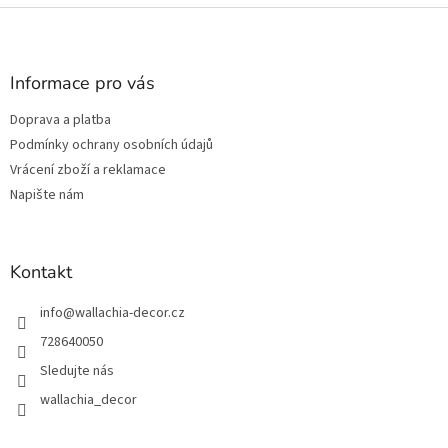
Z
á
p
a
Informace pro vás
t
Doprava a platba
í
Podmínky ochrany osobních údajů
Vrácení zboží a reklamace
Napište nám
Kontakt
info
@
wallachia-decor.cz
728640050
Sledujte nás
wallachia_decor