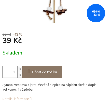
69 Kč
–43 %
69 Kč
–43 %
39 Kč
Měrná
Skladem
cena:
Přidat do košíku
Symbol venkova a jara! Dřevěná slepice na zápichu skvěle doplní
velikonoční výzdobu.
Detailní informace