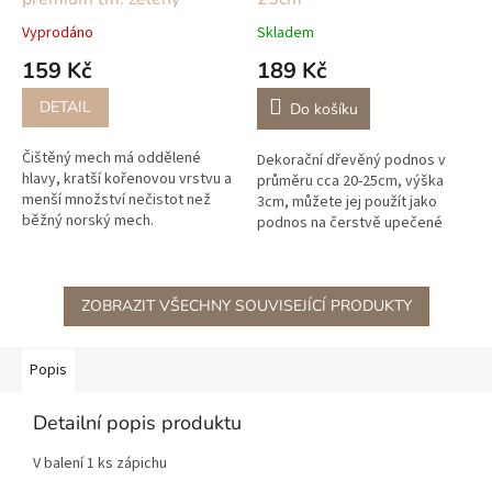
Vyprodáno
Skladem
159 Kč
189 Kč
DETAIL
Do košíku
Čištěný mech má oddělené
Dekorační dřevěný podnos v
hlavy, kratší kořenovou vrstvu a
průměru cca 20-25cm, výška
menší množství nečistot než
3cm, můžete jej použít jako
běžný norský mech.
podnos na čerstvě upečené
Stabilizovaný mech získáváme
cupcakes, narozeninový dort
přímo od zahraničních výrobců
nebo jako podnos na vázu či
ze...
jinou dekoraci.
ZOBRAZIT VŠECHNY SOUVISEJÍCÍ PRODUKTY
Popis
Detailní popis produktu
V balení 1 ks zápichu