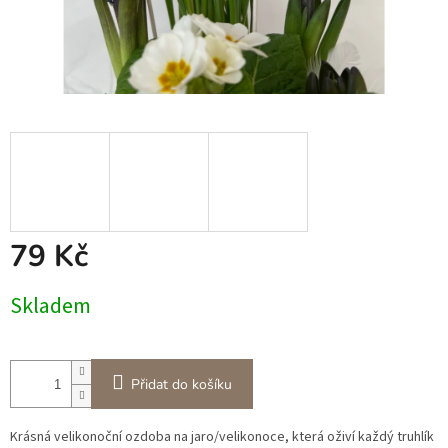
79 Kč
Měrná
Skladem
cena:
Přidat do košíku
Krásná velikonoční ozdoba na jaro/velikonoce, která oživí každý truhlík