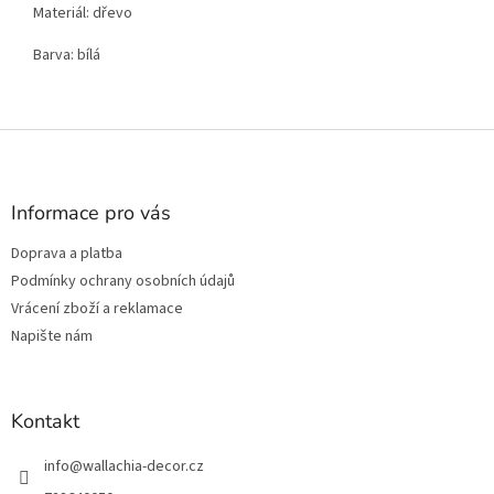
Materiál: dřevo
Barva: bílá
Z
á
p
a
Informace pro vás
t
Doprava a platba
í
Podmínky ochrany osobních údajů
Vrácení zboží a reklamace
Napište nám
Kontakt
info
@
wallachia-decor.cz