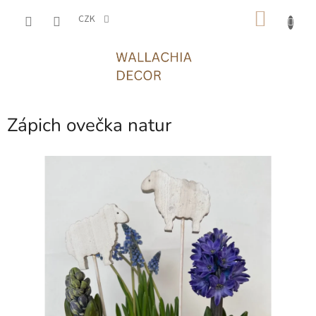
Přejít
NÁKU
na
CZK
obsah
KOŠÍK
Zápich ovečka natur