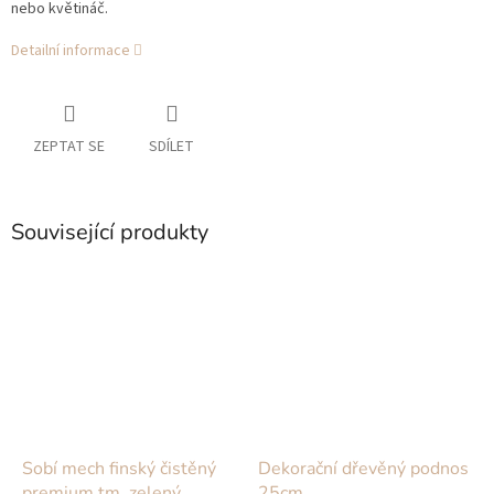
nebo květináč.
Detailní informace
ZEPTAT SE
SDÍLET
Související produkty
Sobí mech finský čistěný
Dekorační dřevěný podnos
premium tm. zelený
25cm