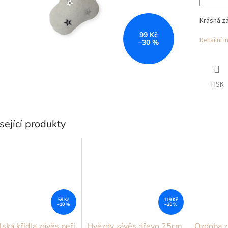
Krásná z
99 Kč
Detailní 
–30 %
TISK
sející produkty
69 Kč
119 Kč
–10 %
–25 %
ská křídla závěs peří
Hvězdy závěs dřevo 25cm
Ozdoba z