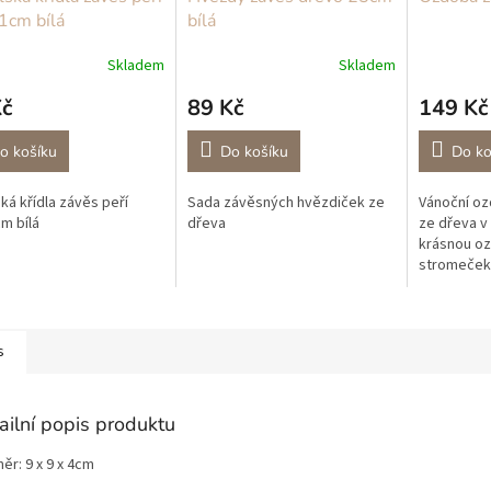
1cm bílá
bílá
Skladem
Skladem
Kč
89 Kč
149 Kč
o košíku
Do košíku
Do ko
ká křídla závěs peří
Sada závěsných hvězdiček ze
Vánoční oz
m bílá
dřeva
ze dřeva v
krásnou oz
stromeček,
krásná na 
jehličí.
s
ailní popis produktu
ěr: 9 x 9 x 4cm