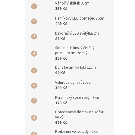
Vánoční skřítek 35cm
169 Kč
Perníkový LED domeček 20cm
449 Kč
Dekorační LED světýlka 2m
89 Kč
Sobí mech finský čistěný
premium tm. zelený
159 Kč
Dýně keramika bílá 11cm
99 Kč
Velurová dýně růžová
399 Kč
Keramický svícen bílý - 9 cm
179 Kč
Porcelánový domek na svíčku
velký
629 Kč
Podzimní věnec s dýničkami