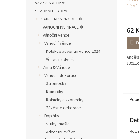
VÁZY A KVĚTINÁČE
13x1
SEZÓNNÍ DEKORACE
VÁNOČNÍ VÝPRODEJ ❄︎︎
VÁNOČNÍ INSPIRACE ❄︎︎
62 
Vánoční věnce
D
Vánoční věnce
Kolekce adventní věnce 2024
Anděls
Věnec na dveře
13x11c
Zima & Vánoce
Vánoční dekorace
Stromečky
Domečky
Popi
Rolničky a zvonečky
Závěsné dekorace
Doplňky
Det
Stuhy, mašle
Rozm
Adventní svíčky