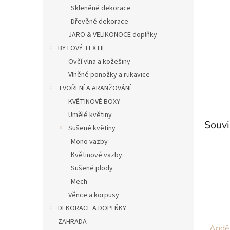
n
Skleněné dekorace
e
Dřevěné dekorace
l
JARO & VELIKONOCE doplňky
BYTOVÝ TEXTIL
Ovčí vlna a kožešiny
Vlněné ponožky a rukavice
TVOŘENÍ A ARANŽOVÁNÍ
KVĚTINOVÉ BOXY
Umělé květiny
Souvi
Sušené květiny
Mono vazby
Květinové vazby
Sušené plody
Mech
Věnce a korpusy
DEKORACE A DOPLŇKY
ZAHRADA
Anděl