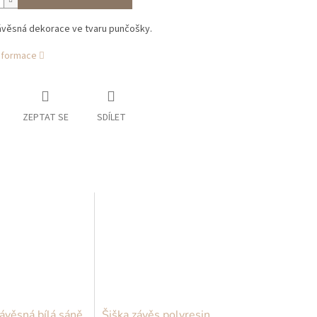
ávěsná dekorace ve tvaru punčošky.
informace
ZEPTAT SE
SDÍLET
ávěsná bílá sáně
Šiška závěs polyresin