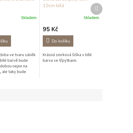
10cm bílá
Další
produkt
Skladem
Skladem
95 Kč
šíku
Do košíku
doba ve tvaru sáněk
Krásná smrková šiška v bílé
 bílé barvě bude
barva se třpytkami.
dobou nejen na
 ale taky bude
voňavé větvičce z