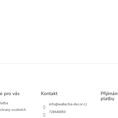
e pro vás
Kontakt
Přijímám
platby
latba
info
@
wallachia-decor.cz
chrany osobních
728640050