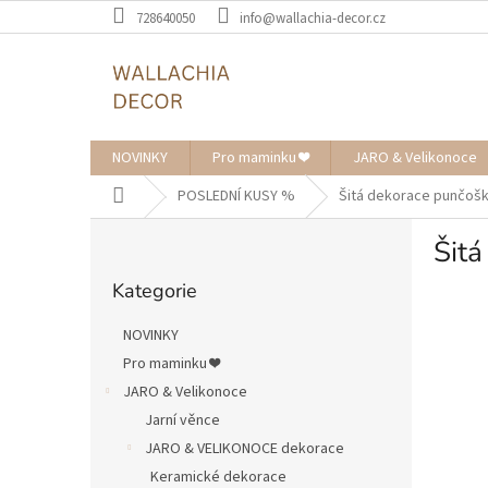
Přejít
728640050
info@wallachia-decor.cz
na
obsah
NOVINKY
Pro maminku ❤️
JARO & Velikonoce
Domů
POSLEDNÍ KUSY %
Šitá dekorace punčošk
P
Šitá
o
Přeskočit
s
Kategorie
kategorie
t
r
NOVINKY
a
Pro maminku ❤️
n
JARO & Velikonoce
n
í
Jarní věnce
p
JARO & VELIKONOCE dekorace
a
Keramické dekorace