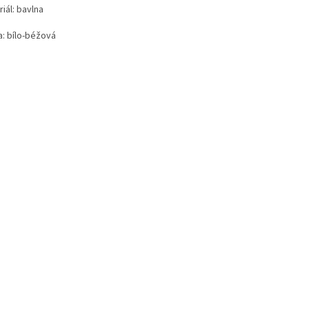
iál: bavlna
a: bílo-béžová