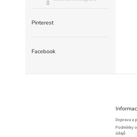
Pinterest
Facebook
Z
á
p
a
t
Informac
í
Doprava a p
Podmínky o
údajů