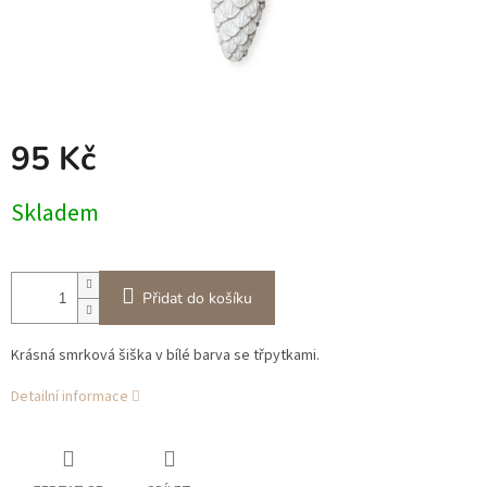
95 Kč
Měrná
Skladem
cena:
Přidat do košíku
Krásná smrková šiška v bílé barva se třpytkami.
Detailní informace