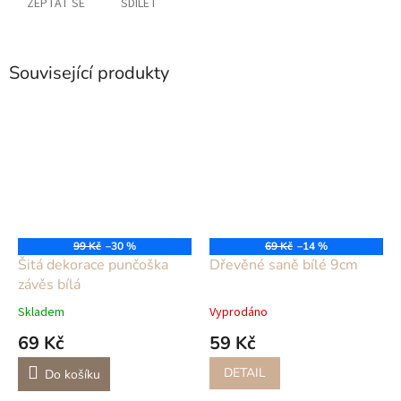
ZEPTAT SE
SDÍLET
Související produkty
99 Kč
–30 %
69 Kč
–14 %
Šitá dekorace punčoška
Dřevěné saně bílé 9cm
závěs bílá
Skladem
Vyprodáno
69 Kč
59 Kč
DETAIL
Do košíku