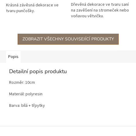
Dřevěná dekorace ve tvaru saní
Krásná závěsná dekorace ve
na zavěšení na stromeček nebo
tvaru punčošky.
voňavou větvičku.
ZOBRAZIT VŠECHNY SOUVISEJÍCÍ PRODUKTY
Popis
Detailní popis produktu
Rozměr: 10cm
Materiál: polyresin
Barva: bílá + třpytky
Z
á