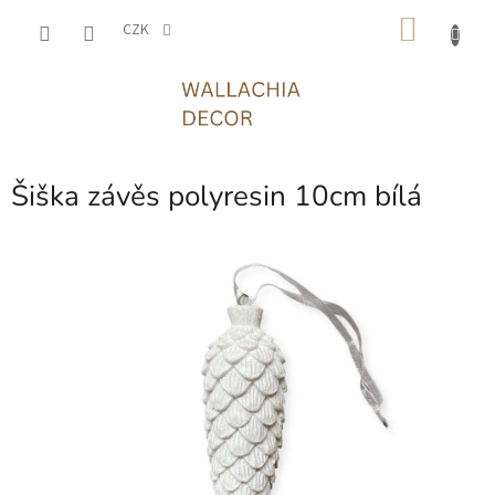
Přejít
NÁKU
na
CZK
obsah
KOŠÍK
Šiška závěs polyresin 10cm bílá