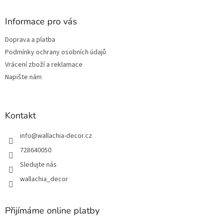
p
a
Informace pro vás
t
Doprava a platba
í
Podmínky ochrany osobních údajů
Vrácení zboží a reklamace
Napište nám
Kontakt
info
@
wallachia-decor.cz
728640050
Sledujte nás
wallachia_decor
Přijímáme online platby