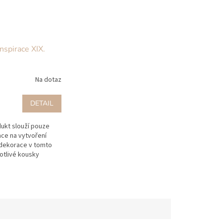
nspirace XIX.
Na dotaz
DETAIL
ukt slouží pouze
ace na vytvoření
dekorace v tomto
otlivé kousky
oupit na našem e-
wallachia-
že máte...