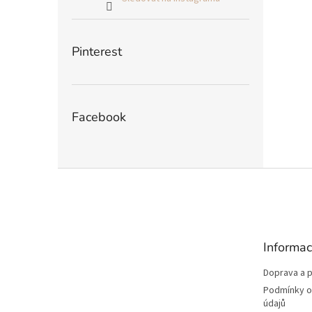
Pinterest
Facebook
Z
á
p
a
t
Informac
í
Doprava a p
Podmínky o
údajů