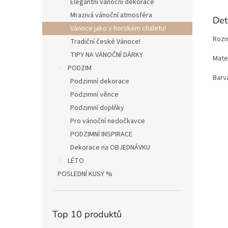
Elegantní vánoční dekorace
Mrazivá vánoční atmosféra
Det
Vánoce jako v horském chaletu!
Rozm
Tradiční české Vánoce!
TIPY NA VÁNOČNÍ DÁRKY
Mater
PODZIM
Barva
Podzimní dekorace
Podzimní věnce
Podzimní doplňky
Pro vánoční nedočkavce
PODZIMNÍ INSPIRACE
Dekorace na OBJEDNÁVKU
LÉTO
POSLEDNÍ KUSY %
Top 10 produktů