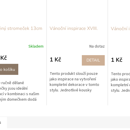
ěný stromeček 13cm
Vánoční inspirace XVIII.
Vánoční i
Skladem
Na dotaz
 Kč
1 Kč
1 Kč
DETAIL
o košíku
Tento produkt slouží pouze
Tento prod
jako inspirace na vytvoření
jako inspir
 ručně dělané
kompletní dekorace v tomto
kompletní 
čky jsou ideální
stylu. Jednotlivé kousky
stylu. Jedn
cí v kombinaci s našim
můžete zakoupit na našem e-
můžete zak
ným domečkem dodá
shopu www.wallachia-
shopu www.
u tu správnou
decor.cz níže máte...
decor.cz ní
éru. Stromečky jsou v
ce po jednom kuse nebo
..
s