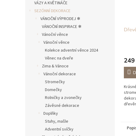
VÁZY A KVĚTINÁČE
SEZÓNNÍ DEKORACE
VÁNOČNÍ VÝPRODEJ ❄︎︎
VÁNOČNÍ INSPIRACE ❄︎︎
Dřev
Vánoční věnce
Vánoční věnce
Kolekce adventní věnce 2024
Věnec na dveře
249
Zima & Vánoce
D
Vánoční dekorace
Stromečky
Krásné
Domečky
strome
Rolničky a zvonečky
dekora
dřevě
Závěsné dekorace
domov
Doplňky
atmosf
nabíd
Stuhy, mašle
v sadě.
Popi
Adventní svíčky