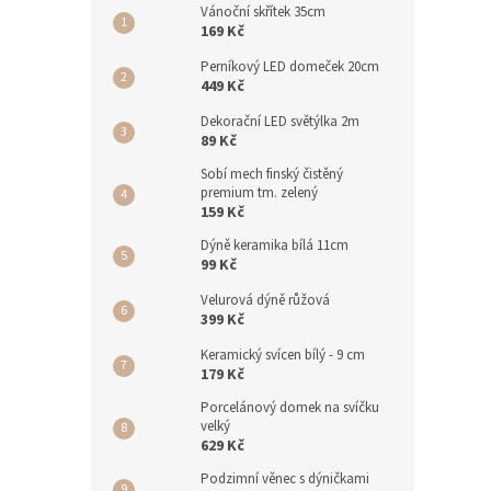
Vánoční skřítek 35cm
169 Kč
Perníkový LED domeček 20cm
449 Kč
Dekorační LED světýlka 2m
89 Kč
Sobí mech finský čistěný
premium tm. zelený
159 Kč
Dýně keramika bílá 11cm
99 Kč
Velurová dýně růžová
399 Kč
Keramický svícen bílý - 9 cm
179 Kč
Porcelánový domek na svíčku
velký
629 Kč
Podzimní věnec s dýničkami