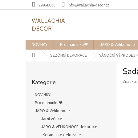
Přejít
728640050
info@wallachia-decor.cz
na
obsah
NOVINKY
Pro maminku ❤️
JARO & Velikonoce
Domů
SEZÓNNÍ DEKORACE
VÁNOČNÍ VÝPRODEJ ❄︎
P
Sad
o
Přeskočit
s
Kategorie
Značka:
kategorie
t
r
NOVINKY
a
Pro maminku ❤️
n
JARO & Velikonoce
n
í
Jarní věnce
p
JARO & VELIKONOCE dekorace
a
Keramické dekorace