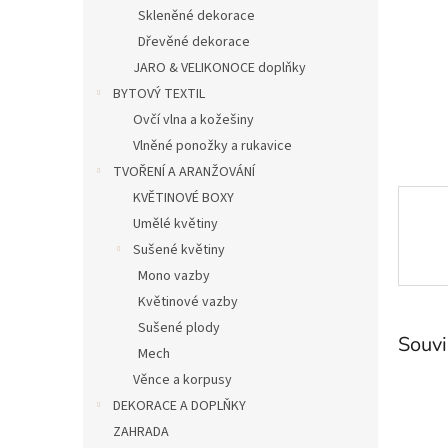
n
Skleněné dekorace
e
Dřevěné dekorace
l
JARO & VELIKONOCE doplňky
BYTOVÝ TEXTIL
Ovčí vlna a kožešiny
Vlněné ponožky a rukavice
TVOŘENÍ A ARANŽOVÁNÍ
KVĚTINOVÉ BOXY
Umělé květiny
Sušené květiny
Mono vazby
Květinové vazby
Sušené plody
Souvi
Mech
Věnce a korpusy
DEKORACE A DOPLŇKY
ZAHRADA