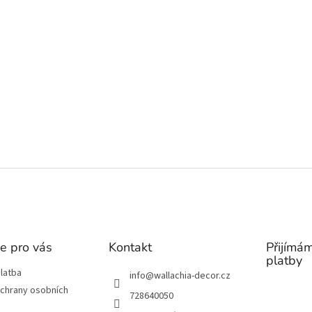
e pro vás
Kontakt
Přijímám
platby
latba
info
@
wallachia-decor.cz
chrany osobních
728640050