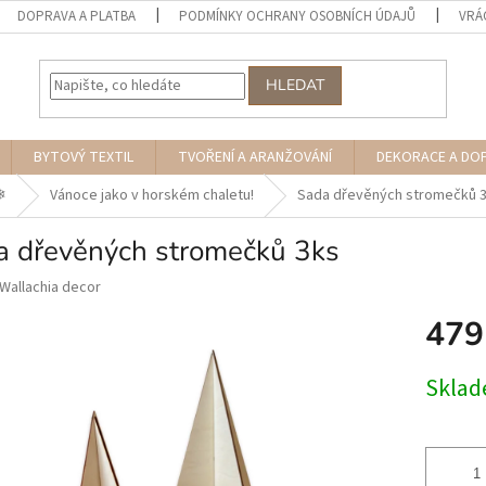
DOPRAVA A PLATBA
PODMÍNKY OCHRANY OSOBNÍCH ÚDAJŮ
VRÁ
HLEDAT
BYTOVÝ TEXTIL
TVOŘENÍ A ARANŽOVÁNÍ
DEKORACE A DO
︎
Vánoce jako v horském chaletu!
Sada dřevěných stromečků 
a dřevěných stromečků 3ks
Wallachia decor
479
Měrná
Skla
cena: