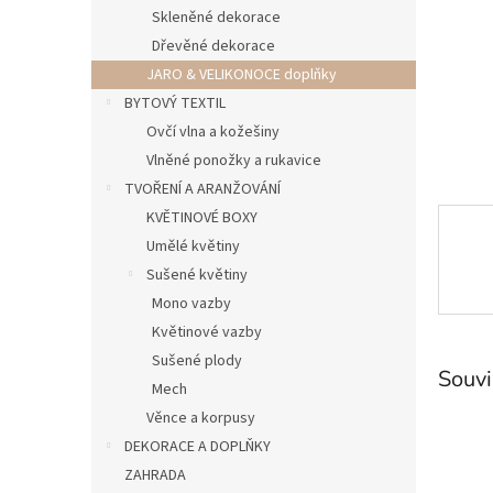
n
Skleněné dekorace
e
Dřevěné dekorace
l
JARO & VELIKONOCE doplňky
BYTOVÝ TEXTIL
Ovčí vlna a kožešiny
Vlněné ponožky a rukavice
TVOŘENÍ A ARANŽOVÁNÍ
KVĚTINOVÉ BOXY
Umělé květiny
Sušené květiny
Mono vazby
Květinové vazby
Sušené plody
Souvi
Mech
Věnce a korpusy
DEKORACE A DOPLŇKY
ZAHRADA