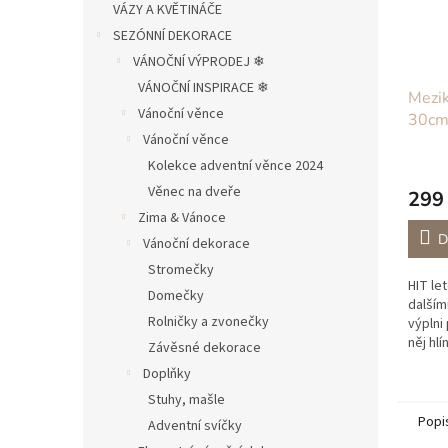
VÁZY A KVĚTINÁČE
SEZÓNNÍ DEKORACE
VÁNOČNÍ VÝPRODEJ ❄︎︎
VÁNOČNÍ INSPIRACE ❄︎︎
Mezik
Vánoční věnce
30c
Vánoční věnce
Kolekce adventní věnce 2024
Věnec na dveře
299
Zima & Vánoce
D
Vánoční dekorace
Stromečky
HIT le
Domečky
dalším
Rolničky a zvonečky
výplni
něj hlí
Závěsné dekorace
cibulo
Doplňky
dělat 
Stuhy, mašle
Popi
Adventní svíčky