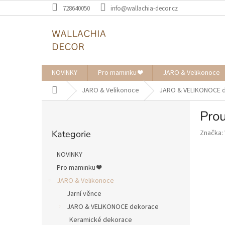
Přejít
728640050
info@wallachia-decor.cz
na
obsah
NOVINKY
Pro maminku ❤️
JARO & Velikonoce
Domů
JARO & Velikonoce
JARO & VELIKONOCE 
P
Pro
o
Přeskočit
s
Kategorie
Značka:
kategorie
t
r
NOVINKY
a
Pro maminku ❤️
n
JARO & Velikonoce
n
í
Jarní věnce
p
JARO & VELIKONOCE dekorace
a
Keramické dekorace