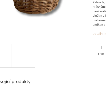
Zahrada, 
krásným m
neuškodí,
vložce z 
pleteme r
umělce a
Detailní 
TISK
sející produkty