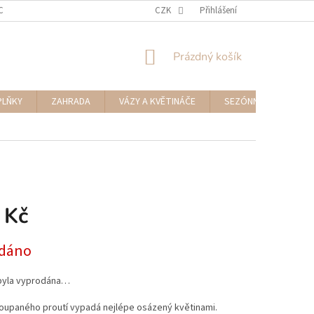
CENÍ ZBOŽÍ A REKLAMACE
NAPIŠTE NÁM
CZK
Přihlášení
NÁKUPNÍ
Prázdný košík
KOŠÍK
PLŇKY
ZAHRADA
VÁZY A KVĚTINÁČE
SEZÓNNÍ DEKORACE
 Kč
dáno
byla vyprodána…
loupaného proutí vypadá nejlépe osázený květinami.