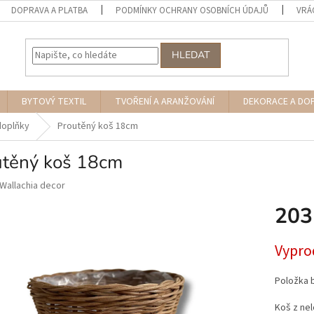
DOPRAVA A PLATBA
PODMÍNKY OCHRANY OSOBNÍCH ÚDAJŮ
VRÁ
HLEDAT
BYTOVÝ TEXTIL
TVOŘENÍ A ARANŽOVÁNÍ
DEKORACE A DO
doplňky
Proutěný koš 18cm
utěný koš 18cm
Wallachia decor
203
Měrná
Vypro
cena:
Položka 
Koš z ne