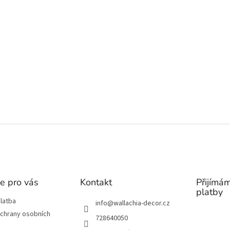
e pro vás
Kontakt
Přijímám
platby
latba
info
@
wallachia-decor.cz
chrany osobních
728640050