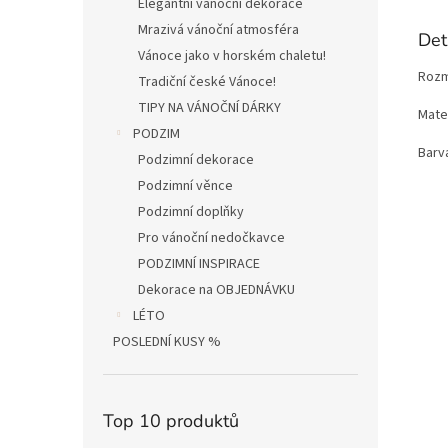
Elegantní vánoční dekorace
Mrazivá vánoční atmosféra
Det
Vánoce jako v horském chaletu!
Rozm
Tradiční české Vánoce!
TIPY NA VÁNOČNÍ DÁRKY
Mater
PODZIM
Barva
Podzimní dekorace
Podzimní věnce
Podzimní doplňky
Pro vánoční nedočkavce
PODZIMNÍ INSPIRACE
Dekorace na OBJEDNÁVKU
LÉTO
POSLEDNÍ KUSY %
Top 10 produktů