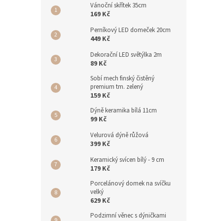
Vánoční skřítek 35cm
169 Kč
Perníkový LED domeček 20cm
449 Kč
Dekorační LED světýlka 2m
89 Kč
Sobí mech finský čistěný
premium tm. zelený
159 Kč
Dýně keramika bílá 11cm
99 Kč
Velurová dýně růžová
399 Kč
Keramický svícen bílý - 9 cm
179 Kč
Porcelánový domek na svíčku
velký
629 Kč
Podzimní věnec s dýničkami