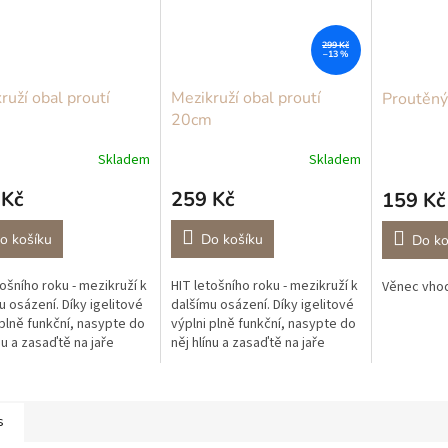
299 Kč
–13 %
ruží obal proutí
Mezikruží obal proutí
Proutěný
m
20cm
Skladem
Skladem
 Kč
259 Kč
159 Kč
o košíku
Do košíku
Do ko
tošního roku - mezikruží k
HIT letošního roku - mezikruží k
Věnec vhod
u osázení. Díky igelitové
dalšímu osázení. Díky igelitové
 plně funkční, nasypte do
výplni plně funkční, nasypte do
nu a zasaďtě na jaře
něj hlínu a zasaďtě na jaře
viny, v létě vám může
cibuloviny, v létě vám může
pomocníka v...
dělat pomocníka v...
s