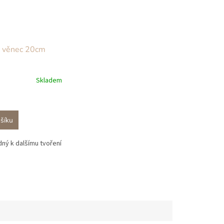
 věnec 20cm
Skladem
šíku
ný k dalšímu tvoření