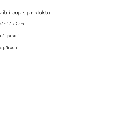
ailní popis produktu
ěr: 18 x 7 cm
iál: proutí
: přírodní