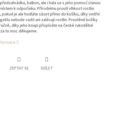
předzahrádka, balkon, ale i hala se s jeho pomocí stanou
ístem k odpočinku. Přírodnímu proutí vlhkost rostlin
 pokud je ale hodláte sázet přímo do košíku, díky vnitřní
igelitu nebude vadit ani zalévají rostlin. Proutěné košíky
učně, díky jeho koupi přispíváte na české rukodělné
 za to moc děkujeme.
informace
ZEPTAT SE
SDÍLET