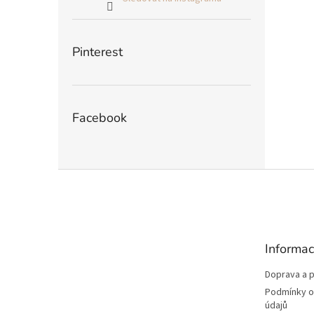
Pinterest
Facebook
Z
á
p
a
t
Informac
í
Doprava a p
Podmínky o
údajů