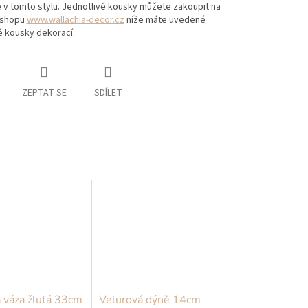
 v tomto stylu. Jednotlivé kousky můžete zakoupit na
-shopu
www.wallachia-decor.cz
níže máte uvedené
é kousky dekorací.
ZEPTAT SE
SDÍLET
 váza žlutá 33cm
Velurová dýně 14cm