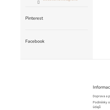
Pinterest
Facebook
Z
á
p
a
t
Informac
í
Doprava a p
Podmínky o
údajů