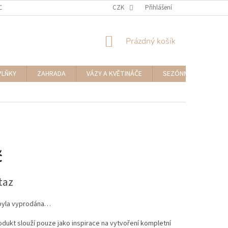
CENÍ ZBOŽÍ A REKLAMACE
NAPIŠTE NÁM
CZK
Přihlášení
NÁKUPNÍ
Prázdný košík
KOŠÍK
PLŇKY
ZAHRADA
VÁZY A KVĚTINÁČE
SEZÓNNÍ DEKORACE
č
taz
byla vyprodána…
dukt slouží pouze jako inspirace na vytvoření kompletní