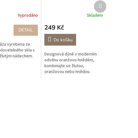
Další
produkt
Vyprodáno
Skladem
249 Kč
DETAIL
Do košíku
áza vyrobena ze
lovatelného skla s
Designová dýně v moderním
žlutým nádechem.
odstínu oranžovo-hnědém,
kombinujte se žlutou,
oranžovou nebo hnědou.