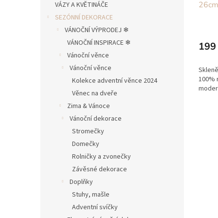
26c
VÁZY A KVĚTINÁČE
SEZÓNNÍ DEKORACE
VÁNOČNÍ VÝPRODEJ ❄︎︎
VÁNOČNÍ INSPIRACE ❄︎︎
199
Vánoční věnce
Vánoční věnce
Skleně
100% r
Kolekce adventní věnce 2024
moder
Věnec na dveře
Zima & Vánoce
Vánoční dekorace
Stromečky
Domečky
Rolničky a zvonečky
Závěsné dekorace
Doplňky
Stuhy, mašle
Adventní svíčky