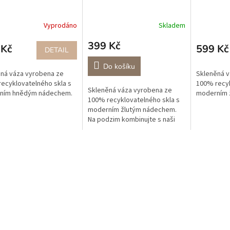
m
Vyprodáno
Skladem
399 Kč
 Kč
599 Kč
DETAIL
Do košíku
ná váza vyrobena ze
Skleněná v
ecyklovatelného skla s
100% recyk
Skleněná váza vyrobena ze
ním hnědým nádechem.
moderním 
100% recyklovatelného skla s
moderním žlutým nádechem.
Na podzim kombinujte s naši
dýněmi ve žluté a béžové
barvě.