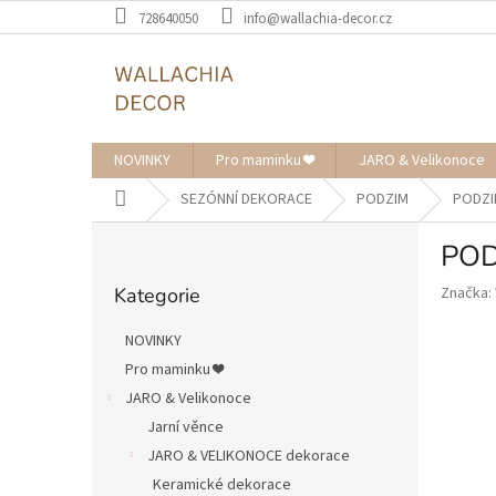
Přejít
728640050
info@wallachia-decor.cz
na
obsah
NOVINKY
Pro maminku ❤️
JARO & Velikonoce
Domů
SEZÓNNÍ DEKORACE
PODZIM
PODZI
P
POD
o
Přeskočit
s
Kategorie
Značka:
kategorie
t
r
NOVINKY
a
Pro maminku ❤️
n
JARO & Velikonoce
n
í
Jarní věnce
p
JARO & VELIKONOCE dekorace
a
Keramické dekorace