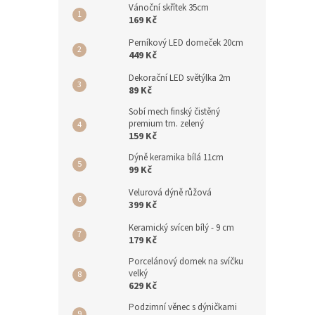
Vánoční skřítek 35cm
169 Kč
Perníkový LED domeček 20cm
449 Kč
Dekorační LED světýlka 2m
89 Kč
Sobí mech finský čistěný
premium tm. zelený
159 Kč
Dýně keramika bílá 11cm
99 Kč
Velurová dýně růžová
399 Kč
Keramický svícen bílý - 9 cm
179 Kč
Porcelánový domek na svíčku
velký
629 Kč
Podzimní věnec s dýničkami