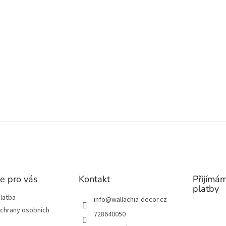
e pro vás
Kontakt
Přijímám
platby
latba
info
@
wallachia-decor.cz
chrany osobních
728640050