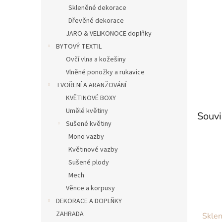
n
Skleněné dekorace
e
Dřevěné dekorace
l
JARO & VELIKONOCE doplňky
BYTOVÝ TEXTIL
Ovčí vlna a kožešiny
Vlněné ponožky a rukavice
TVOŘENÍ A ARANŽOVÁNÍ
KVĚTINOVÉ BOXY
Umělé květiny
Souvi
Sušené květiny
Mono vazby
Květinové vazby
Sušené plody
Mech
Věnce a korpusy
DEKORACE A DOPLŇKY
ZAHRADA
Sklen