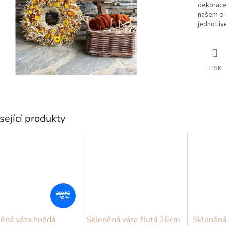
dekorace
našem e
jednotliv
TISK
sející produkty
399 Kč
–50 %
ěná váza hnědá
Skleněná váza žlutá 26cm
Skleněná