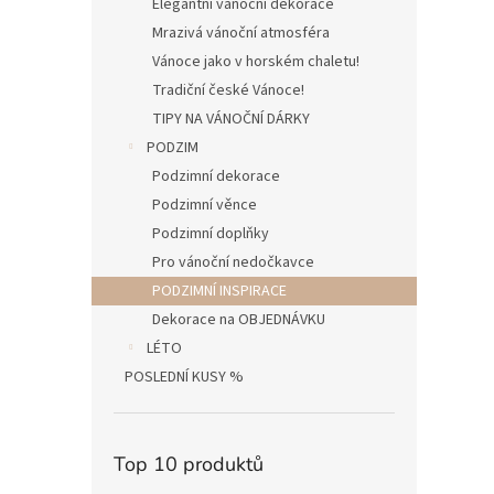
Elegantní vánoční dekorace
Mrazivá vánoční atmosféra
Vánoce jako v horském chaletu!
Tradiční české Vánoce!
TIPY NA VÁNOČNÍ DÁRKY
PODZIM
Podzimní dekorace
Podzimní věnce
Podzimní doplňky
Pro vánoční nedočkavce
PODZIMNÍ INSPIRACE
Dekorace na OBJEDNÁVKU
LÉTO
POSLEDNÍ KUSY %
Top 10 produktů