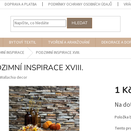
DOPRAVA A PLATBA
PODMÍNKY OCHRANY OSOBNÍCH ÚDAJŮ
VRÁ
HLEDAT
BYTOVÝ TEXTIL
TVOŘENÍ A ARANŽOVÁNÍ
DEKORACE A DO
MNÍ INSPIRACE
PODZIMNÍ INSPIRACE XVIII.
ZIMNÍ INSPIRACE XVIII.
Wallachia decor
1 K
Měrná
Na do
cena:
Položka 
Tento pro