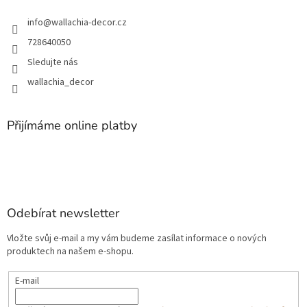
info
@
wallachia-decor.cz
728640050
Sledujte nás
wallachia_decor
Přijímáme online platby
Odebírat newsletter
Vložte svůj e-mail a my vám budeme zasílat informace o nových
produktech na našem e-shopu.
E-mail