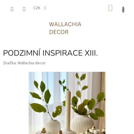
Přejít
NÁKU
na
CZK
obsah
KOŠÍK
PODZIMNÍ INSPIRACE XIII.
Značka:
Wallachia decor