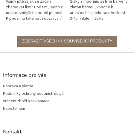
Všimli jste si jak se začíná
Šišky z modřínu, šetrně barveny
zbarvovat listí? Podzim, jedno z
zlatou barvou, vhodné k
nejbarevnějších období je tady!
aranžování a dekoraci. Velikost:
K podzimu také patří dozrávání
3-4cm Balení: 10 ks.
oblíbených dýní a my jsme pro
vás připravili...
ZOBRAZIT VŠECHNY SOUVISEJÍCÍ PRODUKTY
Z
á
p
a
Informace pro vás
t
Doprava a platba
í
Podmínky ochrany osobních údajů
Vrácení zboží a reklamace
Napište nám
Kontakt