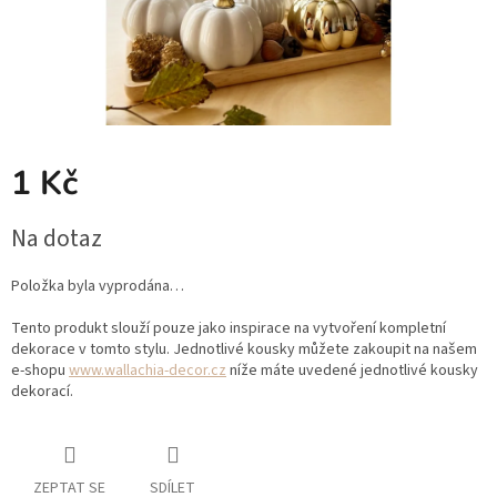
1 Kč
Měrná
Na dotaz
cena:
Položka byla vyprodána…
Tento produkt slouží pouze jako inspirace na vytvoření kompletní
dekorace v tomto stylu. Jednotlivé kousky můžete zakoupit na našem
e-shopu
www.wallachia-decor.cz
níže máte uvedené jednotlivé kousky
dekorací.
ZEPTAT SE
SDÍLET