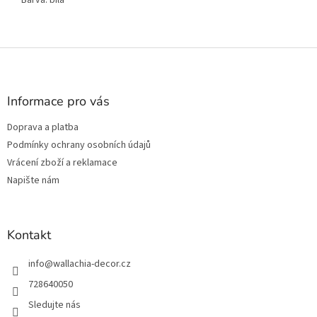
Z
á
p
a
Informace pro vás
t
Doprava a platba
í
Podmínky ochrany osobních údajů
Vrácení zboží a reklamace
Napište nám
Kontakt
info
@
wallachia-decor.cz
728640050
Sledujte nás