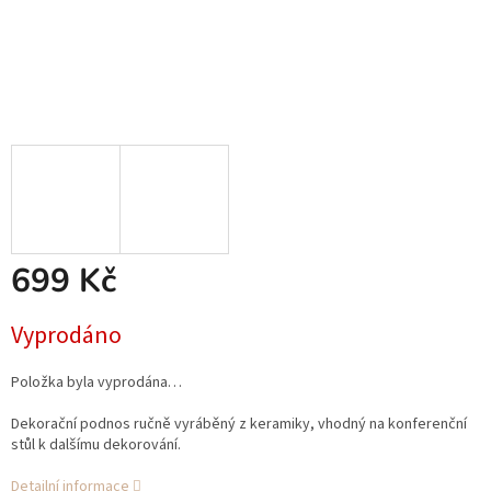
699 Kč
Měrná
Vyprodáno
cena:
Položka byla vyprodána…
Dekorační podnos ručně vyráběný z keramiky, vhodný na konferenční
stůl k dalšímu dekorování.
Detailní informace