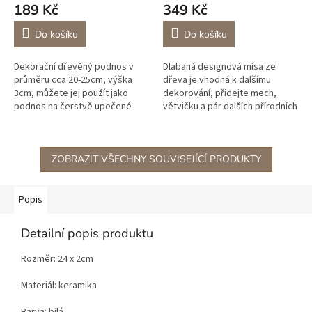
189 Kč
349 Kč
Do košíku
Do košíku
Dekorační dřevěný podnos v
Dlabaná designová mísa ze
průměru cca 20-25cm, výška
dřeva je vhodná k dalšímu
3cm, můžete jej použít jako
dekorování, přidejte mech,
podnos na čerstvě upečené
větvičku a pár dalších přírodních
cupcakes, narozeninový dort
materiálů a máte krásnou
nebo jako podnos na vázu či
dekoraci, do mísy můžete
jinou dekoraci.
také...
ZOBRAZIT VŠECHNY SOUVISEJÍCÍ PRODUKTY
Popis
Detailní popis produktu
Rozměr: 24 x 2cm
Materiál: keramika
Barva: bílá