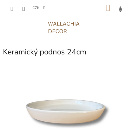
Přejít
NÁKU
na
CZK
obsah
KOŠÍK
Keramický podnos 24cm