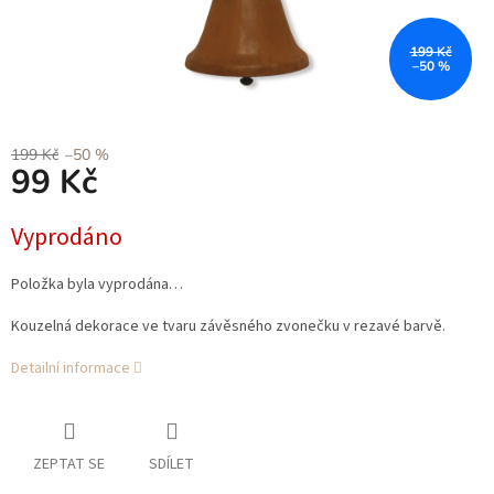
199 Kč
–50 %
199 Kč
–50 %
99 Kč
Měrná
Vyprodáno
cena:
Položka byla vyprodána…
Kouzelná dekorace ve tvaru závěsného zvonečku v rezavé barvě.
Detailní informace
ZEPTAT SE
SDÍLET