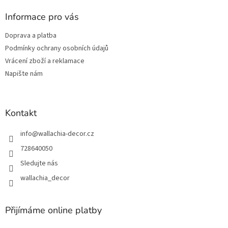
p
a
Informace pro vás
t
Doprava a platba
í
Podmínky ochrany osobních údajů
Vrácení zboží a reklamace
Napište nám
Kontakt
info
@
wallachia-decor.cz
728640050
Sledujte nás
wallachia_decor
Přijímáme online platby