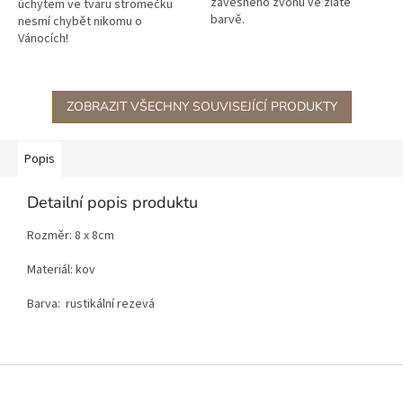
závěsného zvonu ve zlaté
úchytem ve tvaru stromečku
barvě.
nesmí chybět nikomu o
Vánocích!
ZOBRAZIT VŠECHNY SOUVISEJÍCÍ PRODUKTY
Popis
Detailní popis produktu
Rozměr: 8 x 8cm
Materiál: kov
Barva: rustikální rezevá
Z
á