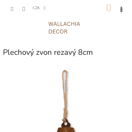
Přejít
NÁKU
na
CZK
obsah
KOŠÍK
Plechový zvon rezavý 8cm