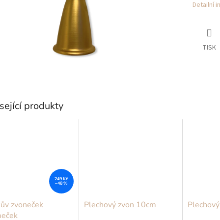
Detailní 
TISK
sející produkty
249 Kč
–48 %
kův zvoneček
Plechový zvon 10cm
Plechový
meček