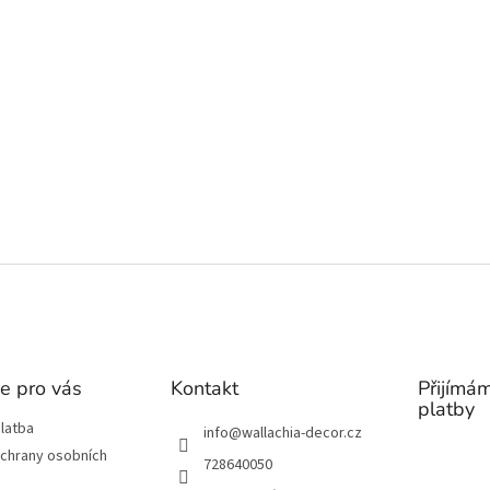
e pro vás
Kontakt
Přijímám
platby
latba
info
@
wallachia-decor.cz
chrany osobních
728640050