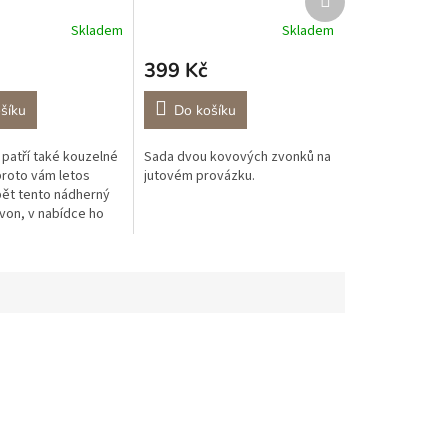
produkt
Skladem
Skladem
399 Kč
šíku
Do košíku
patří také kouzelné
Sada dvou kovových zvonků na
proto vám letos
jutovém provázku.
ět tento nádherný
von, v nabídce ho
v menší velikosti.