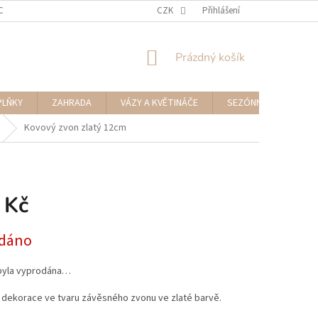
CENÍ ZBOŽÍ A REKLAMACE
NAPIŠTE NÁM
CZK
Přihlášení
NÁKUPNÍ
Prázdný košík
KOŠÍK
PLŇKY
ZAHRADA
VÁZY A KVĚTINÁČE
SEZÓNNÍ DEKORACE
Kovový zvon zlatý 12cm
 Kč
dáno
byla vyprodána…
 dekorace ve tvaru závěsného zvonu ve zlaté barvě.