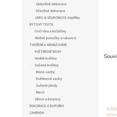
n
Skleněné dekorace
e
Dřevěné dekorace
l
JARO & VELIKONOCE doplňky
BYTOVÝ TEXTIL
Ovčí vlna a kožešiny
Vlněné ponožky a rukavice
TVOŘENÍ A ARANŽOVÁNÍ
KVĚTINOVÉ BOXY
Souvi
Umělé květiny
Sušené květiny
Mono vazby
Květinové vazby
Sušené plody
Mech
Věnce a korpusy
DEKORACE A DOPLŇKY
Ježíš
ZAHRADA
stro