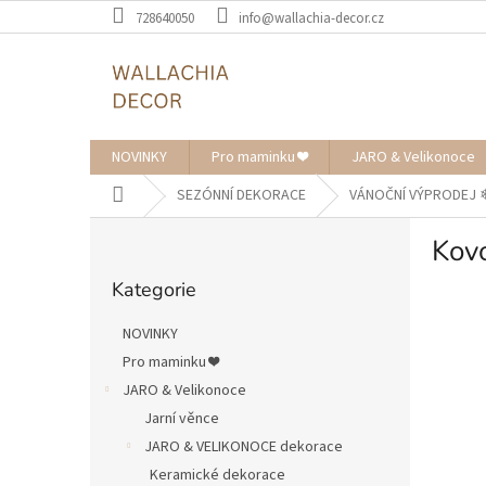
Přejít
728640050
info@wallachia-decor.cz
na
obsah
NOVINKY
Pro maminku ❤️
JARO & Velikonoce
Domů
SEZÓNNÍ DEKORACE
VÁNOČNÍ VÝPRODEJ ❄︎
P
Kov
o
Přeskočit
s
Kategorie
kategorie
t
r
NOVINKY
a
Pro maminku ❤️
n
JARO & Velikonoce
n
í
Jarní věnce
p
JARO & VELIKONOCE dekorace
a
Keramické dekorace