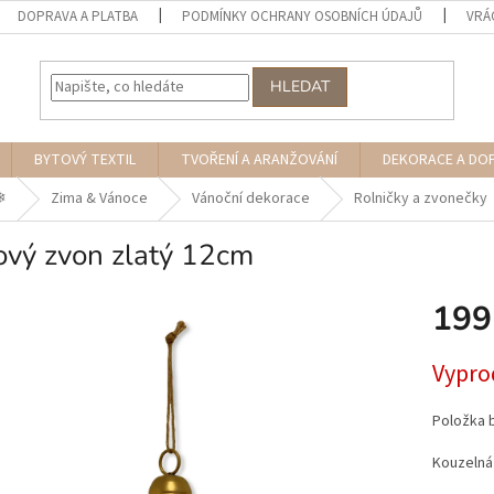
DOPRAVA A PLATBA
PODMÍNKY OCHRANY OSOBNÍCH ÚDAJŮ
VRÁ
HLEDAT
BYTOVÝ TEXTIL
TVOŘENÍ A ARANŽOVÁNÍ
DEKORACE A DO
︎
Zima & Vánoce
Vánoční dekorace
Rolničky a zvonečky
ový zvon zlatý 12cm
199
Měrná
Vypro
cena:
Položka 
Kouzelná