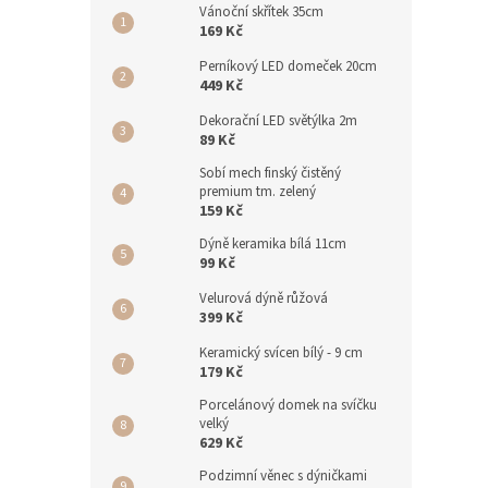
Vánoční skřítek 35cm
169 Kč
Perníkový LED domeček 20cm
449 Kč
Dekorační LED světýlka 2m
89 Kč
Sobí mech finský čistěný
premium tm. zelený
159 Kč
Dýně keramika bílá 11cm
99 Kč
Velurová dýně růžová
399 Kč
Keramický svícen bílý - 9 cm
179 Kč
Porcelánový domek na svíčku
velký
629 Kč
Podzimní věnec s dýničkami