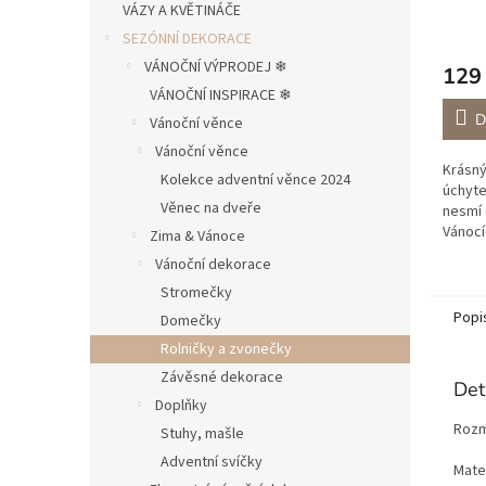
VÁZY A KVĚTINÁČE
SEZÓNNÍ DEKORACE
VÁNOČNÍ VÝPRODEJ ❄︎︎
129
VÁNOČNÍ INSPIRACE ❄︎︎
D
Vánoční věnce
Vánoční věnce
Krásný
Kolekce adventní věnce 2024
úchyte
Věnec na dveře
nesmí 
Vánocí
Zima & Vánoce
Vánoční dekorace
Stromečky
Popi
Domečky
Rolničky a zvonečky
Závěsné dekorace
Det
Doplňky
Rozm
Stuhy, mašle
Adventní svíčky
Mater