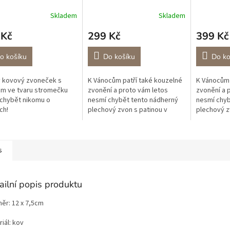
Skladem
Skladem
 Kč
299 Kč
399 Kč
o košíku
Do košíku
Do ko
 kovový zvoneček s
K Vánocům patří také kouzelné
K Vánocům 
m ve tvaru stromečku
zvonění a proto vám letos
zvonění a 
chybět nikomu o
nesmí chybět tento nádherný
nesmí chyb
ch!
plechový zvon s patinou v
plechový z
nabídce ho máme také ve větší
máme také 
velikosti.
s
ailní popis produktu
ěr: 12 x 7,5cm
iál: kov