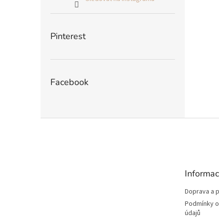
Pinterest
Facebook
Z
á
p
a
t
Informac
í
Doprava a p
Podmínky o
údajů