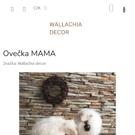
Přejít
NÁKU
na
CZK
obsah
KOŠÍK
Ovečka MAMA
Značka:
Wallachia decor