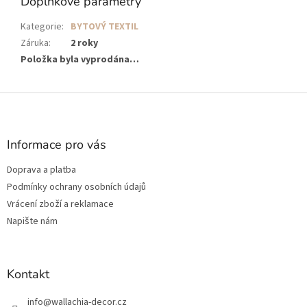
Doplňkové parametry
Kategorie
:
BYTOVÝ TEXTIL
Záruka
:
2 roky
Položka byla vyprodána…
Z
á
p
a
Informace pro vás
t
Doprava a platba
í
Podmínky ochrany osobních údajů
Vrácení zboží a reklamace
Napište nám
Kontakt
info
@
wallachia-decor.cz