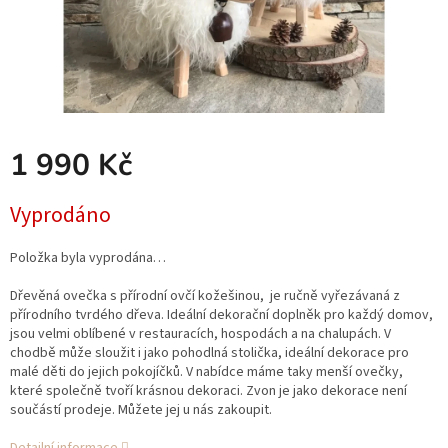
1 990 Kč
Měrná
Vyprodáno
cena:
Položka byla vyprodána…
Dřevěná ovečka s přírodní ovčí kožešinou, je
ručně vyřezávaná z
přírodního tvrdého dřeva. Ideální dekorační doplněk pro každý domov,
jsou velmi oblíbené v restauracích, hospodách a na chalupách. V
chodbě může sloužit i jako pohodlná stolička, ideální dekorace pro
malé děti do jejich pokojíčků. V nabídce máme taky menší ovečky,
které společně tvoří krásnou dekoraci. Zvon je jako dekorace není
součástí prodeje. Můžete jej u nás zakoupit.