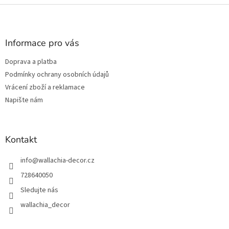
Z
á
p
a
Informace pro vás
t
Doprava a platba
í
Podmínky ochrany osobních údajů
Vrácení zboží a reklamace
Napište nám
Kontakt
info
@
wallachia-decor.cz
728640050
Sledujte nás
wallachia_decor