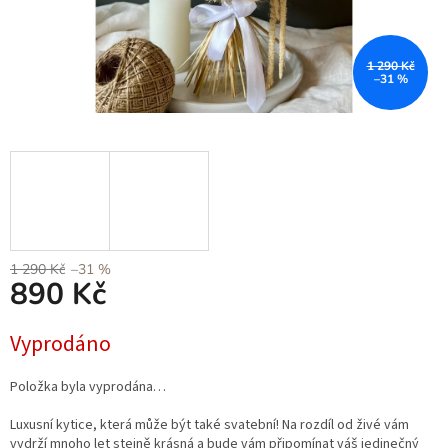
1 290 Kč
–31 %
1 290 Kč
–31 %
890 Kč
Měrná
Vyprodáno
cena:
Položka byla vyprodána…
Luxusní kytice, která může být také svatební! Na rozdíl od živé vám
vydrží mnoho let stejně krásná a bude vám připomínat váš jedinečný