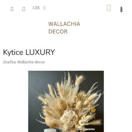
Přejít
NÁKU
na
CZK
obsah
KOŠÍK
Kytice LUXURY
Značka:
Wallachia decor