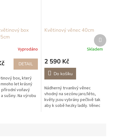
květinový box
Květinový věnec 40cm
35cm
Další
produkt
Vyprodáno
Skladem
2 590 Kč
Kč
DETAIL
Do košíku
tinový box, který
 mnoho let krásný
Nádherný trvanlivý věnec
 přírodní voňavý
vhodný na sezónu jaro/léto,
 a sušiny. Na výrobu
květy jsou vybrány pečlivě tak
y: pivoňky,
aby k sobě hezky ladily. Věnec
, růže, hortenzie,...
je doplněn o přírodní
eukalyptus a limonku.