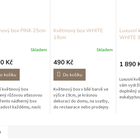
inový box PINK 25cm
Květinový box WHITE
Luxusní 
19cm
WHITE 
Skladem
Skladem
0 Kč
490 Kč
1 890 
o košíku
Do košíku
Luxusní kvě
vám vydrží
í květinový box
Květinový box v bílé barvě ve
doplněný o
ený růžovou atlasovou
výšce 19cm, je krásnou
eukalyptus
 Tento nádherný box
dekorací do domu, na svatby,
byly použit
radost každému, navíc
do restaurace nebo prodejny.
pryskyřníky
větiny v boxu trvanlivé a
Díky luxusnímu materiálu z PVC
 vám mnoho let krásné!
vám vydrží mnoho let stejně
 jsou...
krásný....
s