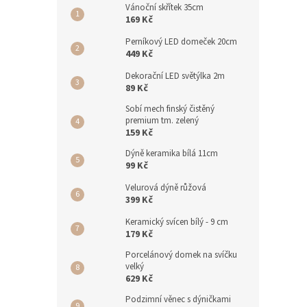
Vánoční skřítek 35cm
169 Kč
Perníkový LED domeček 20cm
449 Kč
Dekorační LED světýlka 2m
89 Kč
Sobí mech finský čistěný
premium tm. zelený
159 Kč
Dýně keramika bílá 11cm
99 Kč
Velurová dýně růžová
399 Kč
Keramický svícen bílý - 9 cm
179 Kč
Porcelánový domek na svíčku
velký
629 Kč
Podzimní věnec s dýničkami