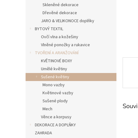
n
Skleněné dekorace
e
Dřevěné dekorace
l
JARO & VELIKONOCE doplňky
BYTOVÝ TEXTIL
Ovčí vlna a kožešiny
Vlněné ponožky a rukavice
TVOŘENÍ A ARANŽOVÁNÍ
KVĚTINOVÉ BOXY
Umělé květiny
Sušené květiny
Mono vazby
Květinové vazby
Sušené plody
Souvi
Mech
Věnce a korpusy
DEKORACE A DOPLŇKY
ZAHRADA