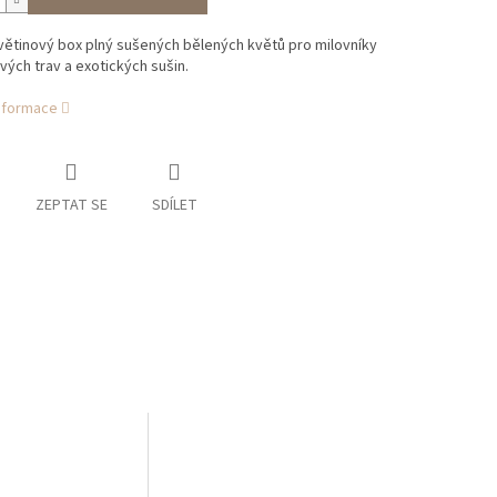
větinový box plný sušených bělených květů pro milovníky
ch trav a exotických sušin.
informace
ZEPTAT SE
SDÍLET