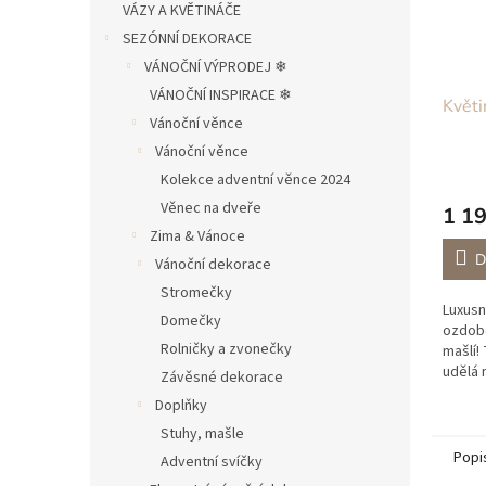
VÁZY A KVĚTINÁČE
SEZÓNNÍ DEKORACE
VÁNOČNÍ VÝPRODEJ ❄︎︎
VÁNOČNÍ INSPIRACE ❄︎︎
Květ
Vánoční věnce
Vánoční věnce
Kolekce adventní věnce 2024
Věnec na dveře
1 19
Zima & Vánoce
D
Vánoční dekorace
Stromečky
Luxusn
Domečky
ozdob
Rolničky a zvonečky
mašlí!
udělá 
Závěsné dekorace
jsou k
Doplňky
vydrží
Květiny
Stuhy, mašle
Popi
Adventní svíčky