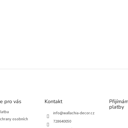
e pro vás
Kontakt
Přijímám
platby
latba
info
@
wallachia-decor.cz
chrany osobních
728640050