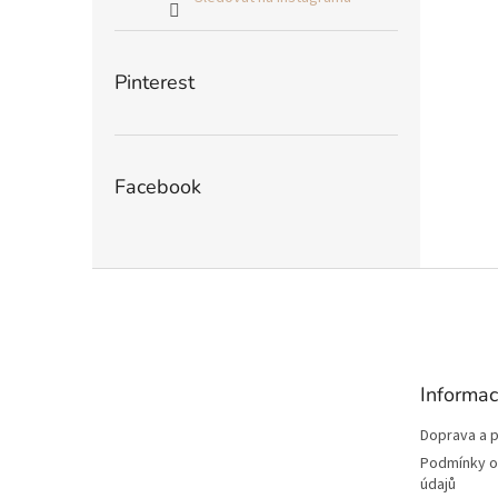
Pinterest
Facebook
Z
á
p
a
t
Informac
í
Doprava a p
Podmínky o
údajů