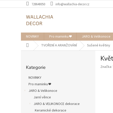
Přejít
728640050
info@wallachia-decor.cz
na
obsah
NOVINKY
Pro maminku ❤️
JARO & Velikonoce
Domů
TVOŘENÍ A ARANŽOVÁNÍ
Sušené květiny
P
Kvě
o
Přeskočit
s
Kategorie
Značka:
kategorie
t
r
NOVINKY
a
Pro maminku ❤️
n
JARO & Velikonoce
n
í
Jarní věnce
p
JARO & VELIKONOCE dekorace
a
Keramické dekorace