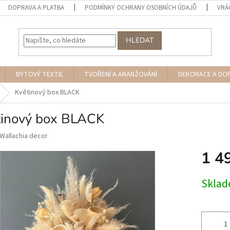
DOPRAVA A PLATBA
PODMÍNKY OCHRANY OSOBNÍCH ÚDAJŮ
VRÁ
HLEDAT
BYTOVÝ TEXTIL
TVOŘENÍ A ARANŽOVÁNÍ
DEKORACE A DO
Květinový box BLACK
tinový box BLACK
Wallachia decor
1 4
Měrná
Skla
cena: