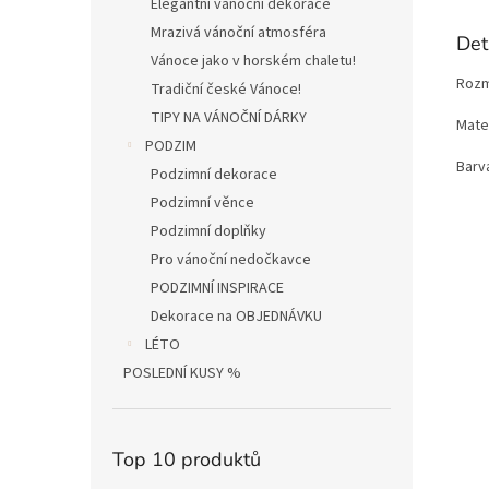
Elegantní vánoční dekorace
Mrazivá vánoční atmosféra
Det
Vánoce jako v horském chaletu!
Rozm
Tradiční české Vánoce!
TIPY NA VÁNOČNÍ DÁRKY
Mater
PODZIM
Barva
Podzimní dekorace
Podzimní věnce
Podzimní doplňky
Pro vánoční nedočkavce
PODZIMNÍ INSPIRACE
Dekorace na OBJEDNÁVKU
LÉTO
POSLEDNÍ KUSY %
Top 10 produktů