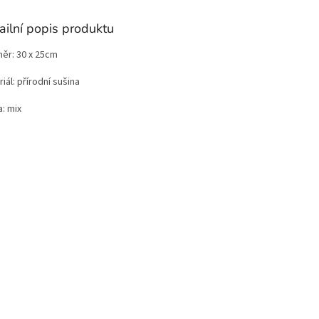
ailní popis produktu
ěr: 30 x 25cm
iál: přírodní sušina
: mix