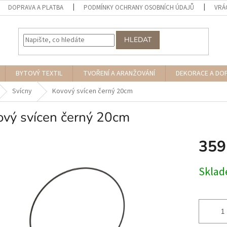
DOPRAVA A PLATBA
PODMÍNKY OCHRANY OSOBNÍCH ÚDAJŮ
VRÁ
HLEDAT
BYTOVÝ TEXTIL
TVOŘENÍ A ARANŽOVÁNÍ
DEKORACE A DO
Svícny
Kovový svícen černý 20cm
ový svícen černý 20cm
359
Měrná
Skla
cena: