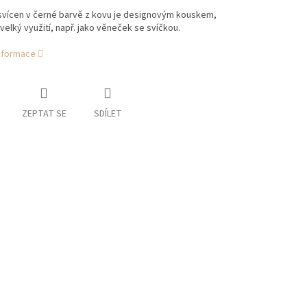
svícen v černé barvě z kovu je designovým kouskem,
velký využití, např. jako věneček se svíčkou.
informace
ZEPTAT SE
SDÍLET