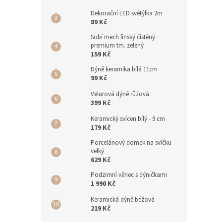
Dekorační LED světýlka 2m
89 Kč
Sobí mech finský čistěný
premium tm. zelený
159 Kč
Dýně keramika bílá 11cm
99 Kč
Velurová dýně růžová
399 Kč
Keramický svícen bílý - 9 cm
179 Kč
Porcelánový domek na svíčku
velký
629 Kč
Podzimní věnec s dýničkami
1 990 Kč
Keramická dýně béžová
219 Kč