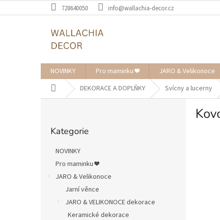
Přejít
728640050
info@wallachia-decor.cz
na
obsah
NOVINKY
Pro maminku ❤️
JARO & Velikonoce
Domů
DEKORACE A DOPLŇKY
Svícny a lucerny
P
Kov
o
Přeskočit
s
Kategorie
kategorie
t
r
NOVINKY
a
Pro maminku ❤️
n
JARO & Velikonoce
n
í
Jarní věnce
p
JARO & VELIKONOCE dekorace
a
Keramické dekorace