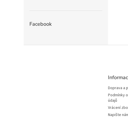
Facebook
Z
á
p
a
t
Informac
í
Doprava a p
Podmínky o
údajů
Vrácení zbo
Napište ná