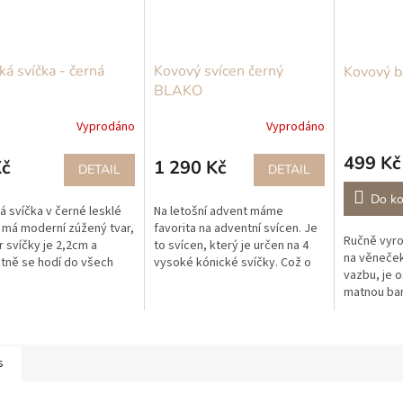
ká svíčka - černá
Kovový svícen černý
Kovový b
BLAKO
Vyprodáno
Vyprodáno
499 Kč
Kč
1 290 Kč
DETAIL
DETAIL
Do ko
á svíčka v černé lesklé
Na letošní advent máme
 má moderní zúžený tvar,
favorita na adventní svícen. Je
Ručně vyr
 svíčky je 2,2cm a
to svícen, který je určen na 4
na věneček
tně se hodí do všech
vysoké kónické svíčky. Což o
vazbu, je 
 svícnů na kónické
to, na první pohled designová
matnou bar
. Pomalu a elegantně
záležitost, ve které hraje...
ky...
s