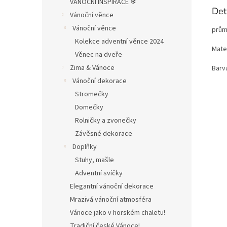
VÁNOČNÍ INSPIRACE ❄︎︎
Det
Vánoční věnce
Vánoční věnce
prům
Kolekce adventní věnce 2024
Mater
Věnec na dveře
Zima & Vánoce
Barv
Vánoční dekorace
Stromečky
Domečky
Rolničky a zvonečky
Závěsné dekorace
Doplňky
Stuhy, mašle
Adventní svíčky
Elegantní vánoční dekorace
Mrazivá vánoční atmosféra
Vánoce jako v horském chaletu!
Tradiční české Vánoce!