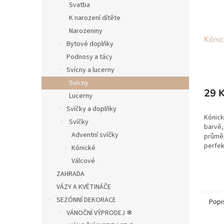
Svatba
K narození dítěte
Narozeniny
Kónic
Bytové doplňky
Podnosy a tácy
Svícny a lucerny
Svícny
29 
Lucerny
Svíčky a doplňky
Kónick
Svíčky
barvě,
Adventní svíčky
průměr
perfek
Kónické
našich
Válcové
svíčky
ZAHRADA
hoří, dí
VÁZY A KVĚTINÁČE
SEZÓNNÍ DEKORACE
Popi
VÁNOČNÍ VÝPRODEJ ❄︎︎