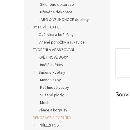
n
Skleněné dekorace
e
Dřevěné dekorace
l
JARO & VELIKONOCE doplňky
BYTOVÝ TEXTIL
Ovčí vlna a kožešiny
Vlněné ponožky a rukavice
TVOŘENÍ A ARANŽOVÁNÍ
KVĚTINOVÉ BOXY
Umělé květiny
Sušené květiny
Mono vazby
Květinové vazby
Souvi
Sušené plody
Mech
Věnce a korpusy
DEKORACE A DOPLŇKY
PŘÍLEŽITOSTI