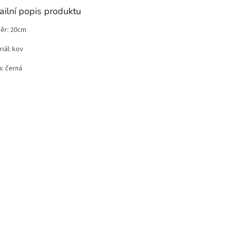
ailní popis produktu
ěr: 20cm
iál: kov
a: černá