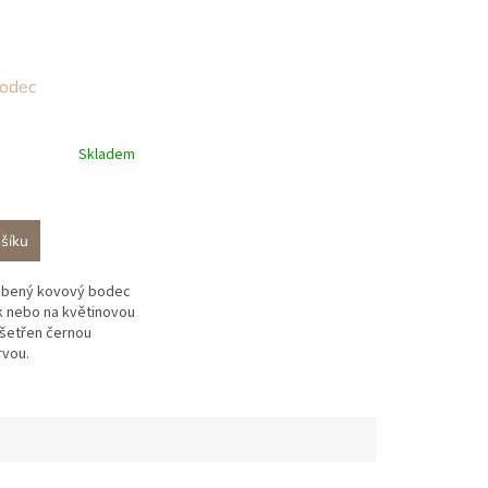
odec
Skladem
šíku
obený kovový bodec
 nebo na květinovou
ošetřen černou
vou.