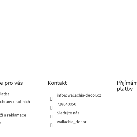
e pro vás
Kontakt
Přijímám
platby
latba
info
@
wallachia-decor.cz
chrany osobních
728640050
Sledujte nás
ží a reklamace
wallachia_decor
m