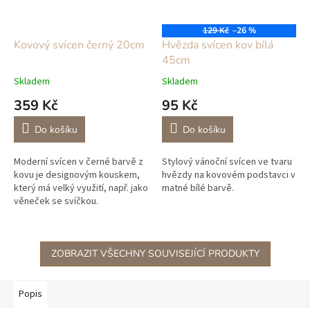
129 Kč
–26 %
Kovový svícen černý 20cm
Hvězda svícen kov bílá
45cm
Skladem
Skladem
359 Kč
95 Kč
Do košíku
Do košíku
Moderní svícen v černé barvě z
Stylový vánoční svícen ve tvaru
kovu je designovým kouskem,
hvězdy na kovovém podstavci v
který má velký využití, např. jako
matné bílé barvě.
věneček se svíčkou.
ZOBRAZIT VŠECHNY SOUVISEJÍCÍ PRODUKTY
Popis