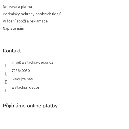
t
Doprava a platba
í
Podmínky ochrany osobních údajů
Vrácení zboží a reklamace
Napište nám
Kontakt
info
@
wallachia-decor.cz
728640050
Sledujte nás
wallachia_decor
Přijímáme online platby