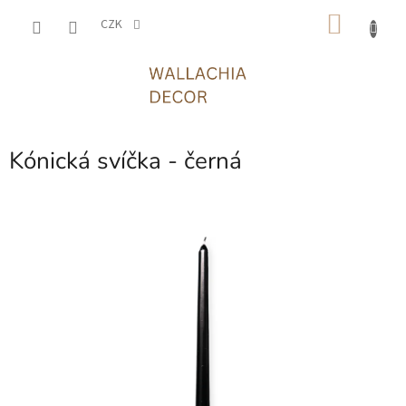
Přejít
NÁKU
na
CZK
obsah
KOŠÍK
Kónická svíčka - černá