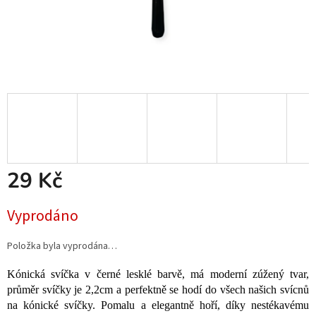
29 Kč
Měrná
Vyprodáno
cena:
Položka byla vyprodána…
Kónická svíčka v černé lesklé barvě, má moderní zúžený tvar,
průměr svíčky je 2,2cm a perfektně se hodí do všech našich svícnů
na kónické svíčky. Pomalu a elegantně hoří, díky nestékavému