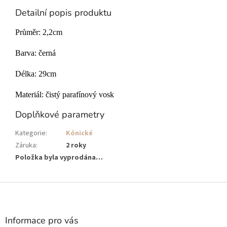
Detailní popis produktu
Průměr: 2,2cm
Barva: černá
Délka: 29cm
Materiál: čistý parafínový vosk
Doplňkové parametry
Kategorie
:
Kónické
Záruka
:
2 roky
Položka byla vyprodána…
Z
á
p
a
Informace pro vás