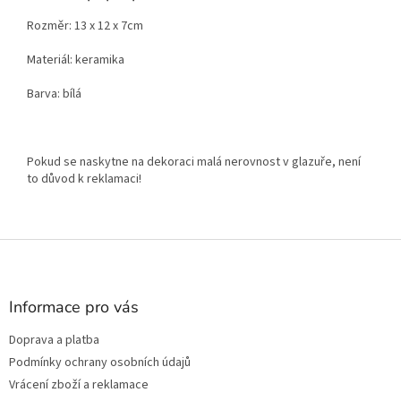
Rozměr: 13 x 12 x 7cm
Materiál: keramika
Barva: bílá
Pokud se naskytne na dekoraci malá nerovnost v glazuře, není
to důvod k reklamaci!
Z
á
p
a
Informace pro vás
t
Doprava a platba
í
Podmínky ochrany osobních údajů
Vrácení zboží a reklamace