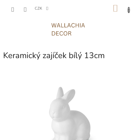
Přejít
NÁKU
na
CZK
obsah
KOŠÍK
Keramický zajíček bílý 13cm