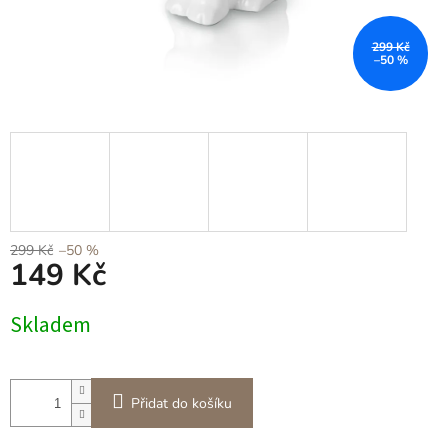
299 Kč
–50 %
299 Kč
–50 %
149 Kč
Měrná
Skladem
cena:
Přidat do košíku