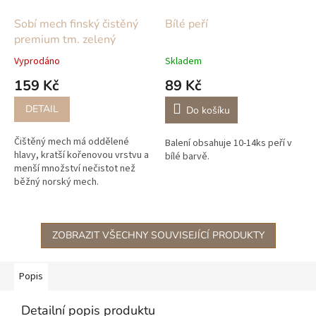
Sobí mech finský čistěný
Bílé peří
premium tm. zelený
Vyprodáno
Skladem
159 Kč
89 Kč
DETAIL
Do košíku
Čištěný mech má oddělené
Balení obsahuje 10-14ks peří v
hlavy, kratší kořenovou vrstvu a
bílé barvě.
menší množství nečistot než
běžný norský mech.
Stabilizovaný mech získáváme
přímo od zahraničních výrobců
ze...
ZOBRAZIT VŠECHNY SOUVISEJÍCÍ PRODUKTY
Popis
Detailní popis produktu