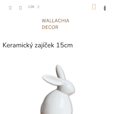
Přejít
NÁKU
na
CZK
obsah
KOŠÍK
Keramický zajíček 15cm