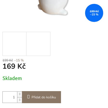
199 Kč
–15 %
199 Kč
–15 %
169 Kč
Měrná
Skladem
cena:
Přidat do košíku