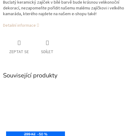
Buclatý keramický zajíček v bílé barvě bude krásnou velikonoční
dekorací, nezapomeňte pořídit našemu malému zajíčkovi i velkého
kamaráda, kterého najdete na našem e-shopu také!
Detailní informace
ZEPTAT SE
SDÍLET
Související produkty
299 Kč
–50 %