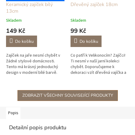
Keramický zajíček bílý
Dřevěný zajíček 18cm
13cm
Skladem
Skladem
149 Kč
99 Kč
Do košíku
Do košíku
Zajíček na jaře nesmí chybět v
Co patří k Velikonocím? Zajíčci!
žádné stylové domácnosti.
Ti nesmí v naší jarní kolekci
Tento má krásný jednoduchý
chybět. Doporučujeme k
design v moderní bílé barvě.
dekoraci vzít dřevěná vajíčka a
Zajíčky máme v několika
peří. Dále máme krásné dřevěné
velikostech, nakombinujte si
kohouty a slepičky, vše...
svojí...
ZOBRAZIT VŠECHNY SOUVISEJÍCÍ PRODUKTY
Popis
Detailní popis produktu