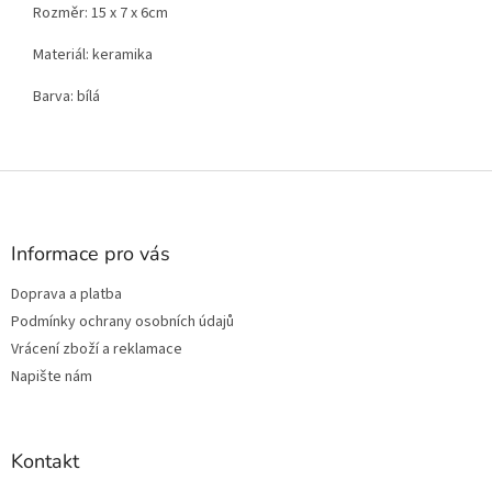
Rozměr: 15 x 7 x 6cm
Materiál: keramika
Barva: bílá
Z
á
p
a
Informace pro vás
t
Doprava a platba
í
Podmínky ochrany osobních údajů
Vrácení zboží a reklamace
Napište nám
Kontakt