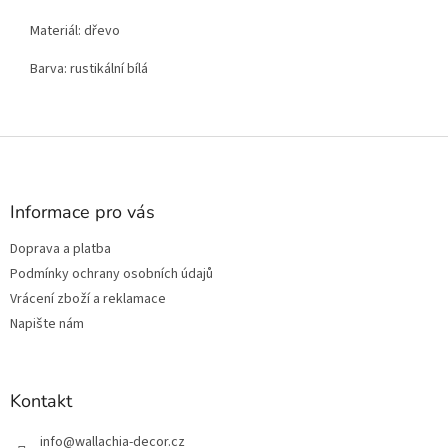
Materiál: dřevo
Barva: rustikální bílá
Z
á
p
a
Informace pro vás
t
Doprava a platba
í
Podmínky ochrany osobních údajů
Vrácení zboží a reklamace
Napište nám
Kontakt
info
@
wallachia-decor.cz