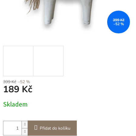
399 Kč
–52 %
399 Kč
–52 %
189 Kč
Měrná
Skladem
cena:
Přidat do košíku