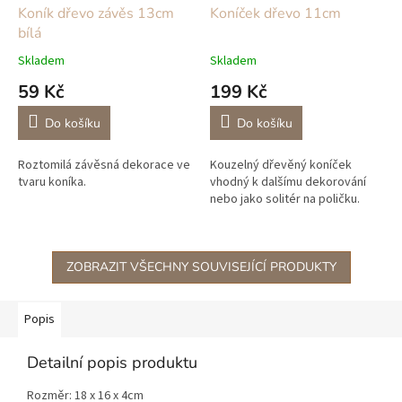
Koník dřevo závěs 13cm
Koníček dřevo 11cm
bílá
Skladem
Skladem
59 Kč
199 Kč
Do košíku
Do košíku
Roztomilá závěsná dekorace ve
Kouzelný dřevěný koníček
tvaru koníka.
vhodný k dalšímu dekorování
nebo jako solitér na poličku.
ZOBRAZIT VŠECHNY SOUVISEJÍCÍ PRODUKTY
Popis
Detailní popis produktu
Rozměr: 18 x 16 x 4cm