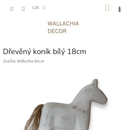
Přejít
NÁKU
na
CZK
obsah
KOŠÍK
Dřevěný koník bílý 18cm
Značka:
Wallachia decor