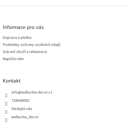
Z
á
p
a
Informace pro vás
t
Doprava a platba
í
Podmínky ochrany osobních údajů
Vrácení zboží a reklamace
Napište nám
Kontakt
info
@
wallachia-decor.cz
728640050
Sledujte nás
wallachia_decor