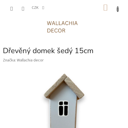
Přejít
NÁKU
na
CZK
obsah
KOŠÍK
Dřevěný domek šedý 15cm
Značka:
Wallachia decor