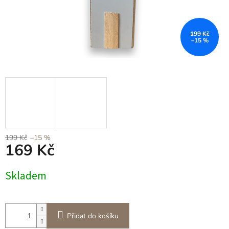
199 Kč
–15 %
199 Kč
–15 %
169 Kč
Měrná
Skladem
cena:
Přidat do košíku